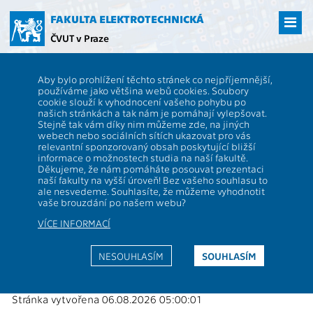
Přejít
na
FAKULTA ELEKTROTECHNICKÁ
hlavní
ČVUT v Praze
obsah
ČVUT
FEL
Věda a výzkum
13133 / 13166 - Granty - 2021
Aby bylo prohlížení těchto stránek co nejpříjemnější,
13133 / 13166 - analýza a
používáme jako většina webů cookies. Soubory
cookie slouží k vyhodnocení vašeho pohybu po
interpretace biomedicínských dat
našich stránkách a tak nám je pomáhají vylepšovat.
Stejně tak vám díky nim můžeme zde, na jiných
webech nebo sociálních sítích ukazovat pro vás
relevantní sponzorovaný obsah poskytující bližší
Projekty podporované granty 2021
informace o možnostech studia na naší fakultě.
Děkujeme, že nám pomáháte posouvat prezentaci
naší fakulty na vyšší úroveň! Bez vašeho souhlasu to
Bakštein, E.: Klinické, zobrazovací a biologické prediktory
ale nesvedeme. Souhlasíte, že můžeme vyhodnotit
účinků hluboké mozkové stimulace u Parkinsonovy nemoci
vaše brouzdání po našem webu?
2019 - 2023, NV19-04-00233
VÍCE INFORMACÍ
Sieger, T.: Integrální analýza celogenomového sekvenování
a mnohobarevné cytometrie - nástroj ke zlepšení
NESOUHLASÍM
SOUHLASÍM
diagnostiky a monitorování dětských akutních leukemií
2018 - 2021, NV18-08-00385
Stránka vytvořena 06.08.2026 05:00:01