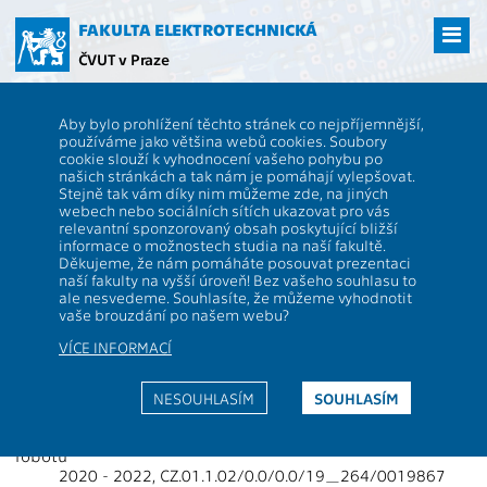
Přejít
na
FAKULTA ELEKTROTECHNICKÁ
hlavní
ČVUT v Praze
obsah
ČVUT
FEL
Věda a výzkum
13133 / 13164 - Granty - 2022
Aby bylo prohlížení těchto stránek co nejpříjemnější,
13133 / 13164 - vidění pro roboty
používáme jako většina webů cookies. Soubory
cookie slouží k vyhodnocení vašeho pohybu po
a autonomní systémy
našich stránkách a tak nám je pomáhají vylepšovat.
Stejně tak vám díky nim můžeme zde, na jiných
webech nebo sociálních sítích ukazovat pro vás
relevantní sponzorovaný obsah poskytující bližší
Projekty podporované granty 2022
informace o možnostech studia na naší fakultě.
Děkujeme, že nám pomáháte posouvat prezentaci
naší fakulty na vyšší úroveň! Bez vašeho souhlasu to
Hoffmann, M.: Interaktivní učení pomocí percepce a akce
ale nesvedeme. Souhlasíte, že můžeme vyhodnotit
pro modelování objektů
vaše brouzdání po našem webu?
2019 - 2022, TH05020001
VÍCE INFORMACÍ
Hoffmann, M.: Mechanismy reprezentací těla a
peripersonálního prostoru
NESOUHLASÍM
SOUHLASÍM
2020 - 2022, GA20-22538S
Hoffmann, M.: Analýza bezpečnosti aplikací kolaborativních
robotů
2020 - 2022, CZ.01.1.02/0.0/0.0/19_264/0019867