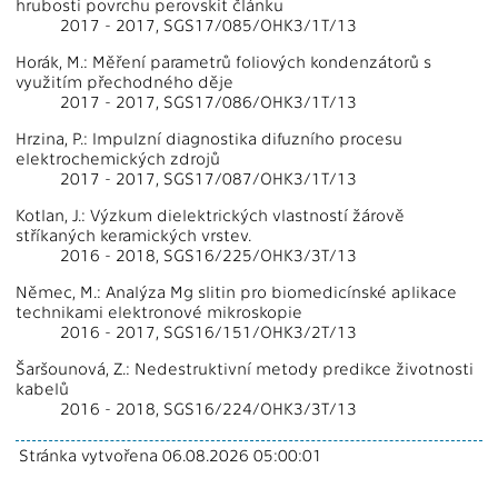
hrubosti povrchu perovskit článku
2017 - 2017, SGS17/085/OHK3/1T/13
Horák, M.: Měření parametrů foliových kondenzátorů s
využitím přechodného děje
2017 - 2017, SGS17/086/OHK3/1T/13
Hrzina, P.: Impulzní diagnostika difuzního procesu
elektrochemických zdrojů
2017 - 2017, SGS17/087/OHK3/1T/13
Kotlan, J.: Výzkum dielektrických vlastností žárově
stříkaných keramických vrstev.
2016 - 2018, SGS16/225/OHK3/3T/13
Němec, M.: Analýza Mg slitin pro biomedicínské aplikace
technikami elektronové mikroskopie
2016 - 2017, SGS16/151/OHK3/2T/13
Šaršounová, Z.: Nedestruktivní metody predikce životnosti
kabelů
2016 - 2018, SGS16/224/OHK3/3T/13
Stránka vytvořena 06.08.2026 05:00:01