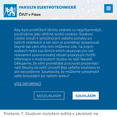
Přejít
na
FAKULTA ELEKTROTECHNICKÁ
hlavní
ČVUT v Praze
obsah
ČVUT
FEL
Věda a výzkum
13000 / 13113 - Granty - 2017
Aby bylo prohlížení těchto stránek co nejpříjemnější,
13000 / 13113 - katedra
používáme jako většina webů cookies. Soubory
cookie slouží k vyhodnocení vašeho pohybu po
elektrotechnologie
našich stránkách a tak nám je pomáhají vylepšovat.
Stejně tak vám díky nim můžeme zde, na jiných
webech nebo sociálních sítích ukazovat pro vás
relevantní sponzorovaný obsah poskytující bližší
Projekty podporované granty 2017
informace o možnostech studia na naší fakultě.
Děkujeme, že nám pomáháte posouvat prezentaci
naší fakulty na vyšší úroveň! Bez vašeho souhlasu to
Černá, L.: Performance and Reliability of Photovoltaic
ale nesvedeme. Souhlasíte, že můžeme vyhodnotit
Systems: Evaluations of Large-Scale Monitoring Data
vaše brouzdání po našem webu?
2017 - 2021, CA16235
VÍCE INFORMACÍ
Černá, L.: Centrum pokročilé fotovoltaiky
2017 - 2023, CZ.02.1.01/0.0/0.0/15_003/0000464
NESOUHLASÍM
SOUHLASÍM
Dušek, K.: Spolehlivost pájených spojů
2015 - 2017, SGS15/196/OHK3/3T/13
Finsterle, T.: Studium rozložení světla v závislosti na