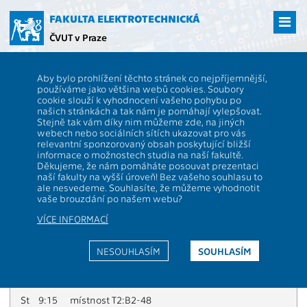
Přejít
na
FAKULTA ELEKTROTECHNICKÁ
hlavní
ČVUT v Praze
obsah
ČVUT
FEL
Studenti
Doplňkové semináře z matematiky a z fyziky aneb
Aby bylo prohlížení těchto stránek co nejpříjemnější,
Bezpečná matematika, Bezpečná fyzika
používáme jako většina webů cookies. Soubory
Doplňkové semináře
cookie slouží k vyhodnocení vašeho pohybu po
našich stránkách a tak nám je pomáhají vylepšovat.
z matematiky a z fyziky aneb
Stejně tak vám díky nim můžeme zde, na jiných
webech nebo sociálních sítích ukazovat pro vás
Bezpečná matematika, Bezpečná
relevantní sponzorovaný obsah poskytující bližší
informace o možnostech studia na naší fakultě.
fyzika
Děkujeme, že nám pomáháte posouvat prezentaci
naší fakulty na vyšší úroveň! Bez vašeho souhlasu to
ale nesvedeme. Souhlasíte, že můžeme vyhodnotit
vaše brouzdání po našem webu?
Kdy a kde bude výuka probíhat?
VÍCE INFORMACÍ
Doplňková matematika
Po
16:15
místnost T2:C2-84
NESOUHLASÍM
SOUHLASÍM
Út
12:45
místnost H1-130 (výjimka: dne 18. 11. 2025
přesun do C4-157)
St
9:15
místnost T2:B2-48