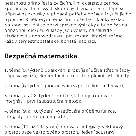
nejasnosti přímo řeší s cvičícím. Tím dostanou cennou
zpětnou vazbu o svých skutečných znalostech a lépe se
připraví na zkoušky. V případě potřeby požádají vyučujícího
o pomoc. K některým tématům může být i krátký výklad.
Na konci setkání se dozví správné výsledky a bude čas na
případnou diskuzi. Příklady jsou voleny na základě
zkušeností s nepovedenými písemkami, kterých máme
každý semestr dostatek k bohaté inspiraci.
Bezpečná matematika
1. téma (5. týden): opakování a rozvíjení učiva střední školy
- úprava výrazů, elementární funkce, komplexní čísla, limity,
2. téma (6. týden): procvičování výpočtů limit a derivací,
3. téma (7. až 8. týden): obtížnější limity a derivace,
integrály - první substituční metoda,
4. téma (9. a 10. týden): vyšetřování průběhu funkce,
integrály - metoda per partes,
5. téma (11. až 14. týden): derivace, integrály, vektorový
prostor, báze vektorového prostoru, řešení soustavy