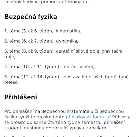
lineárních rovnic pomocí determinantu.
Bezpečná fyzika
1. téma (5. až 6. týden): kinematika,
2. téma (6. až 7. týden): dynamika,
3. téma (8. až 9. týden): centrální silové pole, gravitační
pole,
4. téma (10. až 11. týden): kmitání, vlnění,
5. téma (12. až 14. týden): soustava hmotných bodů, tuhé
těleso.
Přihlášení
Pro přihlášení na Bezpečnou matematiku či Bezpečnou
fyziku využijte prosím tento
přihlašovací formulář
. Přihlaste
se prosím do konce čtvrtého týdne semestru, přihlášení
studenti dostanou potvrzující zprávu e-mailem.