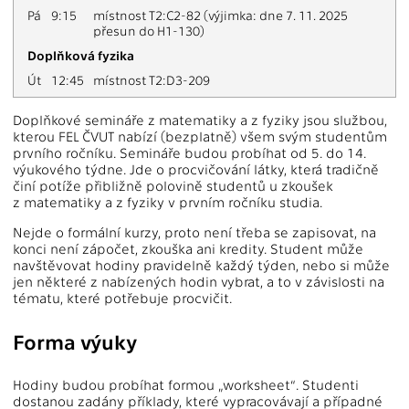
Pá
9:15
místnost T2:C2-82 (výjimka: dne 7. 11. 2025
přesun do H1-130)
Doplňková fyzika
Út
12:45
místnost T2:D3-209
Doplňkové semináře z matematiky a z fyziky jsou službou,
kterou FEL ČVUT nabízí (bezplatně) všem svým studentům
prvního ročníku. Semináře budou probíhat od 5. do 14.
výukového týdne. Jde o procvičování látky, která tradičně
činí potíže přibližně polovině studentů u zkoušek
z matematiky a z fyziky v prvním ročníku studia.
Nejde o formální kurzy, proto není třeba se zapisovat, na
konci není zápočet, zkouška ani kredity. Student může
navštěvovat hodiny pravidelně každý týden, nebo si může
jen některé z nabízených hodin vybrat, a to v závislosti na
tématu, které potřebuje procvičit.
Forma výuky
Hodiny budou probíhat formou „worksheet“. Studenti
dostanou zadány příklady, které vypracovávají a případné