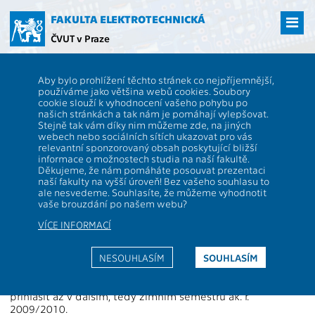
Přejít
na
FAKULTA ELEKTROTECHNICKÁ
hlavní
ČVUT v Praze
obsah
ČVUT
FEL
Studenti
Aby bylo prohlížení těchto stránek co nejpříjemnější,
Náhradní termín konání státní
používáme jako většina webů cookies. Soubory
cookie slouží k vyhodnocení vašeho pohybu po
závěrečné zkoušky
našich stránkách a tak nám je pomáhají vylepšovat.
Stejně tak vám díky nim můžeme zde, na jiných
webech nebo sociálních sítích ukazovat pro vás
Děkan studentovi určí
náhradní termín konání státní
relevantní sponzorovaný obsah poskytující bližší
informace o možnostech studia na naší fakultě.
závěrečné zkoušky
("odklad" SZZ), jestliže se student
Děkujeme, že nám pomáháte posouvat prezentaci
nedostavil v určeném termínu ke státní závěrečné zkoušce
naší fakulty na vyšší úroveň! Bez vašeho souhlasu to
nebo jejímu opakování, jeho neúčast byla podle čl. 21 odst.
ale nesvedeme. Souhlasíte, že můžeme vyhodnotit
8 písemně řádně omluvena a omluva byla děkanem
vaše brouzdání po našem webu?
uznána (Studijní a zkušební řád pro studenty ČVUT, čl. 22,
odst. 3).
VÍCE INFORMACÍ
Pokud student o náhradní termín SZZ nepožádá nebo jeho
NESOUHLASÍM
SOUHLASÍM
žádosti nebude vyhověno, případně mu byl již jeden
náhradní termín odevzdání v předchozím semestru
povolen, ztrácí jeden termín SZZ a k SZZ se může znovu
přihlásit až v dalším, tedy zimním semestru ak. r.
2009/2010.