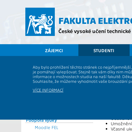
Přejít
na
hlavní
FAKULTA ELEKT
obsah
České vysoké učení technické 
ZÁJEMCI
STUDENTI
Souhrnné informace
Aby bylo prohlížení těchto stránek co nejpříjemnějš
Úprava h
je pomáhají vylepšovat. Stejně tak vám díky nim můž
Vyhlášky a předpisy
informace o možnostech studia na naší fakultě. Děk
Formuláře
Souhlasíte, že můžeme vyhodnotit vaše brouzdání 
Rozvrhy
Vyhláška Pedago
VÍCE INFORMACÍ
Časový plán ak. roku
Důvodem pro ú
Studijní plány a předměty
Studijní programy
Prodlouže
Odstraněn
Studium a praxe v zahraničí
Odstraněn
Podpora výuky
Umožnění 
Moodle FEL
Včasné uk