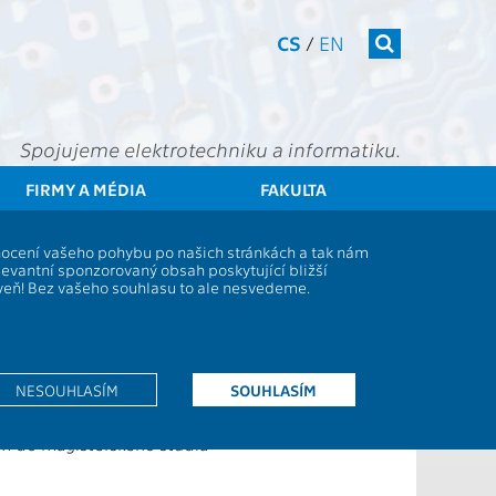
CS
/
EN
Spojujeme elektrotechniku a informatiku.
FIRMY A MÉDIA
FAKULTA
tudenti
Úprava harmonogramu 3. ročníku bakalářského studia
dnocení vašeho pohybu po našich stránkách a tak nám
o studia
levantní sponzorovaný obsah poskytující bližší
oveň! Bez vašeho souhlasu to ale nesvedeme.
na tyto skutečnosti:
NESOUHLASÍM
SOUHLASÍM
udenti budou odevzdávat bakalářskou práci
ázdnin
em do magisterského studia