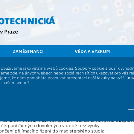
ROTECHNICKÁ
v Praze
ZAMĚSTNANCI
VĚDA A VÝZKUM
ČVUT
FEL
S
í, používáme jako většina webů cookies. Soubory cookie slouží k vyho
armonogramu 3. ročníku bakalářskéh
eme zde, na jiných webech nebo sociálních sítích ukazovat pro vás re
ujeme, že nám pomáháte posouvat prezentaci naší fakulty na vyšší úr
po našem webu?
gického odd. FEL č. 2 pro akad. r. 2007/2008
pravu
harmonogramu
3. ročníku bakalářského studia jsou zejmé
ní času na splnění studijních povinnosti v 6. semestru, kdy st
í problémové komunikace student-vedoucí-oponent v době pr
í kolizních situací mezi obhajobami bakalářských prací a zápis
čerpání řádných dovolených v době bez výuky
ončení přijímacího řízení do magisterského studia