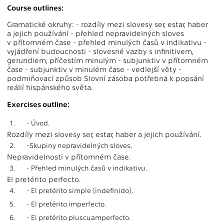
Course outlines:
Gramatické okruhy: - rozdíly mezi slovesy ser, estar, haber
a jejich používání - přehled nepravidelných sloves
v přítomném čase - přehled minulých časů v indikativu -
vyjádření budoucnosti - slovesné vazby s infinitivem,
gerundiem, příčestím minulým - subjunktiv v přítomném
čase - subjunktiv v minulém čase - vedlejší věty -
podmiňovací způsob Slovní zásoba potřebná k popsání
reálií hispánského světa.
Exercises outline:
1.
- Úvod.
Rozdíly mezi slovesy ser, estar, haber a jejich používání.
2.
-Skupiny nepravidelných sloves.
Nepravidelnosti v přítomném čase.
3.
- Přehled minulých časů v indikativu.
El pretérito perfecto.
4.
- El pretérito simple (indefinido).
5.
- El pretérito imperfecto.
6.
- El pretérito pluscuamperfecto.