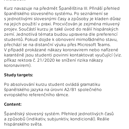
Kurz navazuje na předmět Španělština III. Přináší přehled
španělského slovesného systému. Po seznámení se
s jednotlivými slovesnými časy a způsoby je kladen důraz
na jejich použití v praxi. Procvičován je zejména mluvený
projev. Součástí kurzu je také úvod do reálií hispánských
zemí. Jednotlivá témata budou upravena dle preferencí
studentů. Pokud dojde k obnovení mimořádného stavu,
přechází se na distanční výuku přes Microsoft Teams.
V případě prokázané nákazy koronavirem nebo nařízené
karanténě jsou studenti povinni kontaktovat vyučující (viz.
příkaz rektora č. 21/2020 ke snížení rizika nákazy
koronavirem).
Study targets:
Po absolvování kurzu student ovládá gramatiku
španělského jazyka na úrovni A2/B1 společného
evropského referenčního rámce.
Content:
Španělský slovesný systém. Přehled jednotlivých časů
a způsobů (indikativ, subjunktiv, kondicionál). Reálie
hispánského světa.