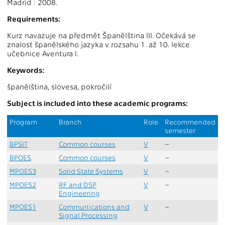
Madrid : 2008.
Requirements:
Kurz navazuje na předmět Španělština III. Očekává se
znalost španělského jazyka v rozsahu 1. až 10. lekce
učebnice Aventura I.
Keywords:
španělština, slovesa, pokročilí
Subject is included into these academic programs:
Program
Branch
Role
Recommended
semester
BPSIT
Common courses
V
–
BPOES
Common courses
V
–
MPOES3
Solid State Systems
V
–
MPOES2
RF and DSP
V
–
Engineering
MPOES1
Communications and
V
–
Signal Processing