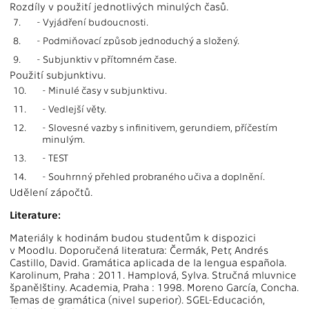
Rozdíly v použití jednotlivých minulých časů.
7.
- Vyjádření budoucnosti.
8.
- Podmiňovací způsob jednoduchý a složený.
9.
- Subjunktiv v přítomném čase.
Použití subjunktivu.
10.
- Minulé časy v subjunktivu.
11.
- Vedlejší věty.
12.
- Slovesné vazby s infinitivem, gerundiem, příčestím
minulým.
13.
- TEST
14.
- Souhrnný přehled probraného učiva a doplnění.
Udělení zápočtů.
Literature:
Materiály k hodinám budou studentům k dispozici
v Moodlu. Doporučená literatura: Čermák, Petr, Andrés
Castillo, David. Gramática aplicada de la lengua española.
Karolinum, Praha : 2011. Hamplová, Sylva. Stručná mluvnice
španělštiny. Academia, Praha : 1998. Moreno García, Concha.
Temas de gramática (nivel superior). SGEL-Educación,