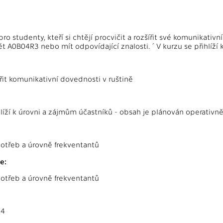
ro studenty, kteří si chtějí procvičit a rozšířit své komunikativ
 A0B04R3 nebo mít odpovídající znalosti. ´V kurzu se přihlíží 
ířit komunikativní dovednosti v ruštině
hlíží k úrovni a zájmům účastníků - obsah je plánován operativně
:
potřeb a úrovně frekventantů
e:
potřeb a úrovně frekventantů
04