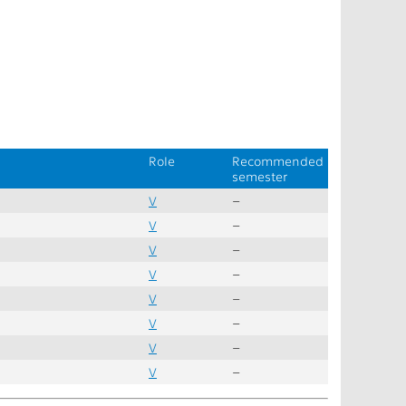
Role
Recommended
semester
V
–
V
–
V
–
V
–
V
–
V
–
V
–
V
–