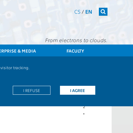
CS
/
EN
From electrons to clouds.
ERPRISE & MEDIA
FACULTY
CTU
FEE
Students
Subject description - A0B04KR2
isitor tracking.
2C
I REFUSE
I AGREE
Z
2
*