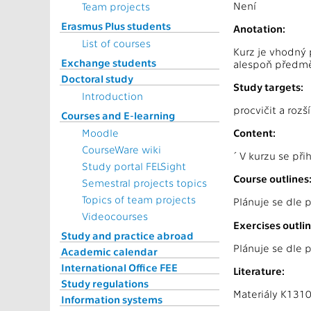
Není
Team projects
Erasmus Plus students
Anotation:
List of courses
Kurz je vhodný p
Exchange students
alespoň předmět
Doctoral study
Study targets:
Introduction
procvičit a rozš
Courses and E-learning
Moodle
Content:
CourseWare wiki
´V kurzu se při
Study portal FELSight
Course outlines
Semestral projects topics
Topics of team projects
Plánuje se dle 
Videocourses
Exercises outlin
Study and practice abroad
Plánuje se dle 
Academic calendar
International Office FEE
Literature:
Study regulations
Materiály K131
Information systems