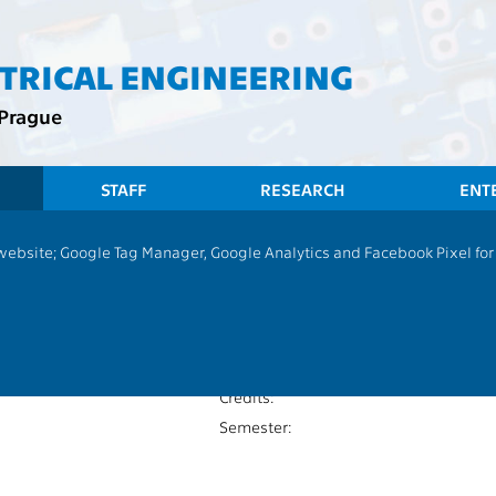
CTRICAL ENGINEERING
 Prague
STAFF
RESEARCH
ENT
 website; Google Tag Manager, Google Analytics and Facebook Pixel for v
Russian conversation 2
V
Extent of teaching:
13104
Language of teaching:
Completion:
Credits:
Semester: