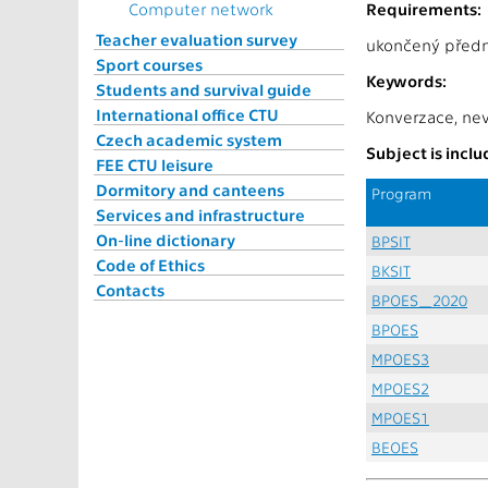
Requirements:
Computer network
Teacher evaluation survey
ukončený předm
Sport courses
Keywords:
Students and survival guide
International office CTU
Konverzace, ne
Czech academic system
Subject is incl
FEE CTU leisure
Dormitory and canteens
Program
Services and infrastructure
On-line dictionary
BPSIT
Code of Ethics
BKSIT
Contacts
BPOES_2020
BPOES
MPOES3
MPOES2
MPOES1
BEOES