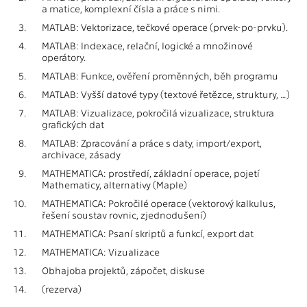
a matice, komplexní čísla a práce s nimi.
3.
MATLAB: Vektorizace, tečkové operace (prvek-po-prvku).
4.
MATLAB: Indexace, relační, logické a množinové
operátory.
5.
MATLAB: Funkce, ověření proměnných, běh programu
6.
MATLAB: Vyšší datové typy (textové řetězce, struktury, …)
7.
MATLAB: Vizualizace, pokročilá vizualizace, struktura
grafických dat
8.
MATLAB: Zpracování a práce s daty, import/export,
archivace, zásady
9.
MATHEMATICA: prostředí, základní operace, pojetí
Mathematicy, alternativy (Maple)
10.
MATHEMATICA: Pokročilé operace (vektorový kalkulus,
řešení soustav rovnic, zjednodušení)
11.
MATHEMATICA: Psaní skriptů a funkcí, export dat
12.
MATHEMATICA: Vizualizace
13.
Obhajoba projektů, zápočet, diskuse
14.
(rezerva)