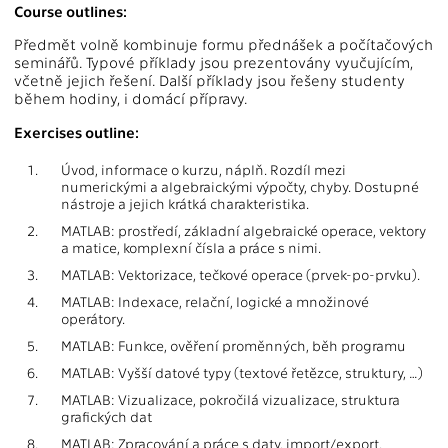
Course outlines:
Předmět volně kombinuje formu přednášek a počítačových
seminářů. Typové příklady jsou prezentovány vyučujícím,
včetně jejich řešení. Další příklady jsou řešeny studenty
během hodiny, i domácí přípravy.
Exercises outline:
1.
Úvod, informace o kurzu, náplň. Rozdíl mezi
numerickými a algebraickými výpočty, chyby. Dostupné
nástroje a jejich krátká charakteristika.
2.
MATLAB: prostředí, základní algebraické operace, vektory
a matice, komplexní čísla a práce s nimi.
3.
MATLAB: Vektorizace, tečkové operace (prvek-po-prvku).
4.
MATLAB: Indexace, relační, logické a množinové
operátory.
5.
MATLAB: Funkce, ověření proměnných, běh programu
6.
MATLAB: Vyšší datové typy (textové řetězce, struktury, …)
7.
MATLAB: Vizualizace, pokročilá vizualizace, struktura
grafických dat
8.
MATLAB: Zpracování a práce s daty, import/export,