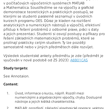
v počítačových výpočetních systémech MATLAB
a Mathematica. Soustředíme se na výpočty a grafické
demonstrace teoretických a praktických postupů, se
kterými se studenti paralelně seznamují v úvodních
kurzech programu OES. Důraz je kladen na rozlišení
analytických a numerických nástrojů a výpočtů, efektivní
přístup k řešení problémů z odborné praxe, práci s daty
a jejich prezentaci. Studenti si osvojí postupy a příkazy pro
řešení základních matematických problémů, které se
prolínají prakticky celým studiem. Ty lze později
samostatně nebo v jiných předmětech dále rozvíjet.
Výsledek studentské ankety předmětu je zde (předmět je
vyučován v nové podobě od ZS 2023):
A8B01CAS
Study targets:
See Annotaion.
Content:
1.
Úvod, informace o kurzu, náplň. Rozdíl mezi
numerickými a algebraickými výpočty, chyby. Dostupné
nástroje a jejich krátká charakteristika.
2.
MATLAB: prostředí, základní algebraické operace, vektory