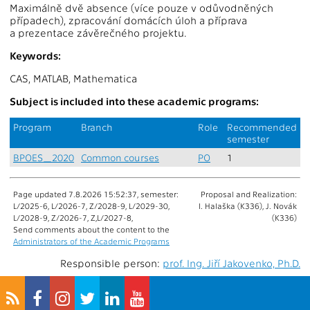
Maximálně dvě absence (více pouze v odůvodněných
případech), zpracování domácích úloh a příprava
a prezentace závěrečného projektu.
Keywords:
CAS, MATLAB, Mathematica
Subject is included into these academic programs:
Program
Branch
Role
Recommended
semester
BPOES_2020
Common courses
PO
1
Page updated 7.8.2026 15:52:37, semester:
Proposal and Realization:
L/2025-6, L/2026-7, Z/2028-9, L/2029-30,
I. Halaška (K336), J. Novák
L/2028-9, Z/2026-7, Z,L/2027-8,
(K336)
Send comments about the content to the
Administrators of the Academic Programs
Responsible person:
prof. Ing. Jiří Jakovenko, Ph.D.