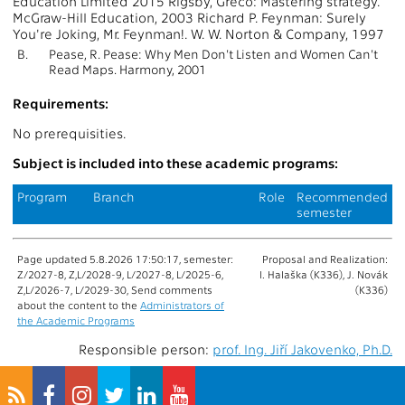
Education Limited 2015 Rigsby, Greco: Mastering strategy.
McGraw-Hill Education, 2003 Richard P. Feynman: Surely
You're Joking, Mr. Feynman!. W. W. Norton & Company, 1997
B.
Pease, R. Pease: Why Men Don't Listen and Women Can't
Read Maps. Harmony, 2001
Requirements:
No prerequisities.
Subject is included into these academic programs:
Program
Branch
Role
Recommended
semester
Page updated 5.8.2026 17:50:17, semester:
Proposal and Realization:
Z/2027-8, Z,L/2028-9, L/2027-8, L/2025-6,
I. Halaška (K336), J. Novák
Z,L/2026-7, L/2029-30, Send comments
(K336)
about the content to the
Administrators of
the Academic Programs
Responsible person:
prof. Ing. Jiří Jakovenko, Ph.D.