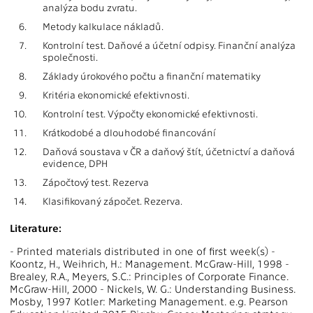
analýza bodu zvratu.
6.
Metody kalkulace nákladů.
7.
Kontrolní test. Daňové a účetní odpisy. Finanční analýza
společnosti.
8.
Základy úrokového počtu a finanční matematiky
9.
Kritéria ekonomické efektivnosti.
10.
Kontrolní test. Výpočty ekonomické efektivnosti.
11.
Krátkodobé a dlouhodobé financování
12.
Daňová soustava v ČR a daňový štít, účetnictví a daňová
evidence, DPH
13.
Zápočtový test. Rezerva
14.
Klasifikovaný zápočet. Rezerva.
Literature:
- Printed materials distributed in one of first week(s) -
Koontz, H., Weihrich, H.: Management. McGraw-Hill, 1998 -
Brealey, R.A., Meyers, S.C.: Principles of Corporate Finance.
McGraw-Hill, 2000 - Nickels, W. G.: Understanding Business.
Mosby, 1997 Kotler: Marketing Management. e.g. Pearson