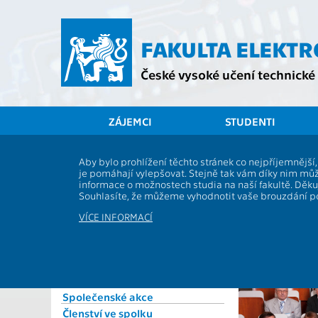
Přejít
na
hlavní
FAKULTA ELEKT
obsah
České vysoké učení technické 
ZÁJEMCI
STUDENTI
Spolek Elektra
Aby bylo prohlížení těchto stránek co nejpříjemnějš
23. Setk
je pomáhají vylepšovat. Stejně tak vám díky nim můž
O spolku
informace o možnostech studia na naší fakultě. Děk
Předsednictvo
7. listop
Souhlasíte, že můžeme vyhodnotit vaše brouzdání 
Dozorčí rada
VÍCE INFORMACÍ
Valná hromada
Stanovy
Jednací řád
Setkání absolventů
Společenské akce
Členství ve spolku