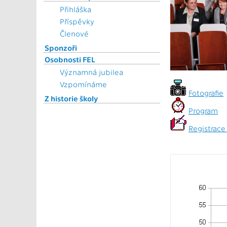
Přihláška
Příspěvky
Členové
Sponzoři
Osobnosti FEL
Významná jubilea
Vzpomínáme
Fotografie
Z historie školy
Program
Registrace