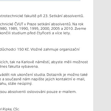
ktrotechnické fakultě při 23. Setkání absolventů.
chnické ČVUT v Praze setkání absolventů. Na rok
 1980, 1985, 1990, 1995, 2000, 2005 a 2010. Zveme
nčili studium před čtyřiceti a více lety.
, důchodci 150 Kč. Vložné zahrnuje organizační
vicích, tak na Karlově náměstí, abyste měli možnost
 dnes fakulta vybavena.
uvádět rok ukončení studia. Dotazník je možno také
 je a současně nám napište jejich kontaktní e-mail,
ahu, stále neúplný.
sou absolventi oslovováni pouze e-mailem.
el Ripka, CSc.