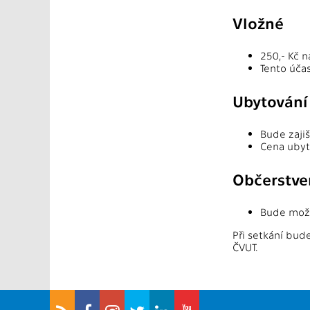
Vložné
250,- Kč n
Tento účas
Ubytování
Bude zajiš
Cena ubyt
Občerstve
Bude možn
Při setkání bu
ČVUT.