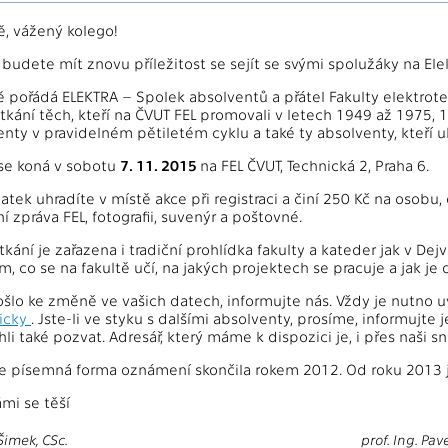
, vážený kolego!
 budete mít znovu příležitost se sejít se svými spolužáky na Ele
 pořádá ELEKTRA – Spolek absolventů a přátel Fakulty elektrote
tkání těch, kteří na ČVUT FEL promovali v letech 1949 až 1975,
ty v pravidelném pětiletém cyklu a také ty absolventy, kteří uko
 se koná v sobotu
7. 11. 2015
na FEL ČVUT, Technická 2, Praha 6.
atek uhradíte v místě akce při registraci a činí 250 Kč na osobu
í zpráva FEL, fotografii, suvenýr a poštovné.
ání je zařazena i tradiční prohlídka fakulty a kateder jak v Dej
m, co se na fakultě učí, na jakých projektech se pracuje a jak je
ošlo ke změně ve vašich datech, informujte nás. Vždy je nutno 
nicky
. Jste-li ve styku s dalšími absolventy, prosíme, informujte
 také pozvat. Adresář, který máme k dispozici je, i přes naši sn
e písemná forma oznámení skončila rokem 2012. Od roku 2013 j
mi se těší
Šimek, CSc.
prof. Ing. Pav