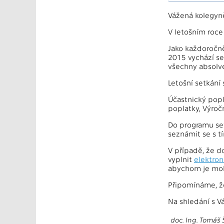
Vážená kolegyně
V letošním roce
Jako každoročně
2015 vychází se
všechny absolven
Letošní setkání
Účastnický popl
poplatky, Výročn
Do programu setk
seznámit se s tí
V případě, že d
vyplnit
elektro
abychom je mohli
Připomínáme, ž
Na shledání s Vá
doc. Ing. Tomáš 