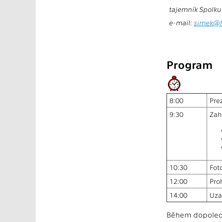
tajemník Spolku
e-mail:
simek@fe
Program
8:00
Pre
9:30
Zah
10:30
Fot
12:00
Pro
14:00
Uza
Během dopoledn