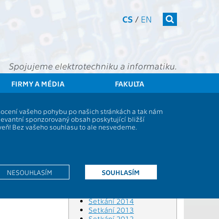
CS
/
EN
Spojujeme elektrotechniku a informatiku.
FIRMY A MÉDIA
FAKULTA
ktra
23. Setkání absolventů FEL ČVUT v Praze 7. listopadu 2015
dnocení vašeho pohybu po našich stránkách a tak nám
levantní sponzorovaný obsah poskytující bližší
Setkání 2025
oveň! Bez vašeho souhlasu to ale nesvedeme.
Setkání 2024
Setkání 2022
Setkání 2020
Setkání 2019
Setkání 2018
NESOUHLASÍM
SOUHLASÍM
Setkání 2017
Setkání 2016
Setkání 2015
Setkání 2014
Setkání 2013
Setkání 2012