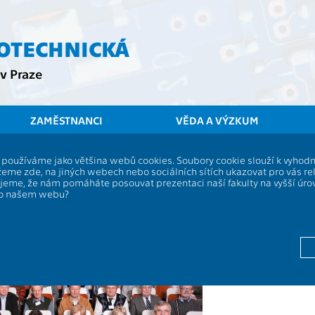
ROTECHNICKÁ
v Praze
ZAMĚSTNANCI
VĚDA A VÝZKUM
ČVUT
FEL
Spolek Ele
í, používáme jako většina webů cookies. Soubory cookie slouží k vyho
ání absolventů FEL ČVUT v Praze
eme zde, na jiných webech nebo sociálních sítích ukazovat pro vás re
ujeme, že nám pomáháte posouvat prezentaci naší fakulty na vyšší úr
adu 2015
po našem webu?