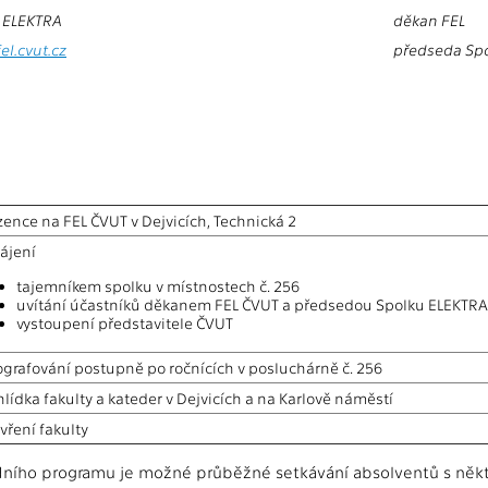
 ELEKTRA
děkan FEL
l.cvut.cz
předseda Sp
zence na FEL ČVUT v Dejvicích, Technická 2
ájení
tajemníkem spolku v místnostech č. 256
uvítání účastníků děkanem FEL ČVUT a předsedou Spolku ELEKTRA
vystoupení představitele ČVUT
ografování postupně po ročnících v posluchárně č. 256
hlídka fakulty a kateder v Dejvicích a na Karlově náměstí
vření fakulty
ího programu je možné průběžné setkávání absolventů s někter