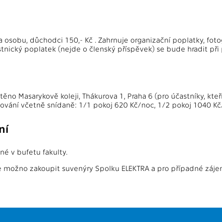
a osobu, důchodci 150,- Kč . Zahrnuje organizační poplatky, fotog
tnický poplatek (nejde o členský příspěvek) se bude hradit při 
těno Masarykově koleji, Thákurova 1, Praha 6 (pro účastníky, kteří
ování včetně snídaně: 1/1 pokoj 620 Kč/noc, 1/2 pokoj 1040 Kč
ní
é v bufetu fakulty.
de možno zakoupit suvenýry Spolku ELEKTRA a pro případné záj