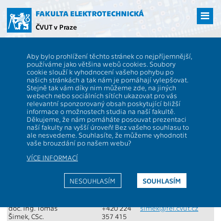
Přejít
na
FAKULTA ELEKTROTECHNICKÁ
hlavní
ČVUT v Praze
obsah
ČVUT
FEL
Spolek Elektra
Předsednictvo spolku ELEKTRA
Aby bylo prohlížení těchto stránek co nejpříjemnější,
Předsednictvo spolku ELEKTRA
používáme jako většina webů cookies. Soubory
cookie slouží k vyhodnocení vašeho pohybu po
našich stránkách a tak nám je pomáhají vylepšovat.
Jméno
Funkce
Telefon
E-mail
Stejně tak vám díky nim můžeme zde, na jiných
webech nebo sociálních sítích ukazovat pro vás
prof. Mgr. Petr
předseda
+420
224
dean@fel.cvut.cz
relevantní sponzorovaný obsah poskytující bližší
Páta, Ph.D.
352 016
informace o možnostech studia na naší fakultě.
Děkujeme, že nám pomáháte posouvat prezentaci
prof. Ing. Zbyněk
+420 224
skvor@fel.cvut.cz
naší fakulty na vyšší úroveň! Bez vašeho souhlasu to
Škvor, CSc.
353 385
ale nesvedeme. Souhlasíte, že můžeme vyhodnotit
prof. Ing. Boris
vaše brouzdání po našem webu?
+420 224
simak@fel.cvut.cz
Šimák, CSc.
352 203
VÍCE INFORMACÍ
Ing. Jana
janalr@seznam.cz
Richterová
NESOUHLASÍM
SOUHLASÍM
prof. Ing. Pavel
+420 224
ripka@fel.cvut.cz
Ripka, CSc.
353 945
doc. Ing. Tomáš
+420 224
simek@fel.cvut.cz
Šimek, CSc.
357 415