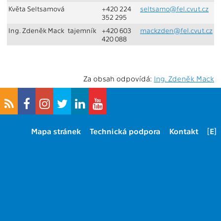
Květa Seltsamová
+420 224
seltsamo@fel.cvut.cz
352 295
Ing. Zdeněk Mack
tajemník
+420 603
mackzden@fel.cvut.cz
420 088
Za obsah odpovídá:
Ing. Zdeněk Mack
Mapa stránek
Technická podpora
Kontakt
[E]