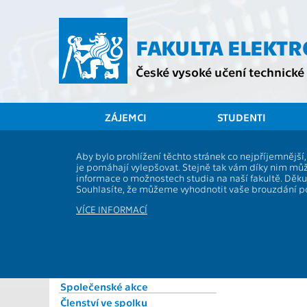
Přejít
na
hlavní
FAKULTA ELEKT
obsah
České vysoké učení technické 
ZÁJEMCI
STUDENTI
Spolek Elektra
Aby bylo prohlížení těchto stránek co nejpříjemnějš
Členové
je pomáhají vylepšovat. Stejně tak vám díky nim můž
O spolku
informace o možnostech studia na naší fakultě. Děk
Předsednictvo
Souhlasíte, že můžeme vyhodnotit vaše brouzdání 
Dozorčí rada
Platby členskýc
VÍCE INFORMACÍ
Valná hromada
Stanovy
Jednací řád
Setkání absolventů
Společenské akce
Členství ve spolku