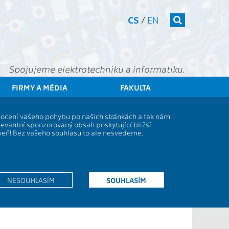
CS
/
EN
Spojujeme elektrotechniku a informatiku.
FIRMY A MÉDIA
FAKULTA
ČVUT
FEL
Spolek Elektra
Členové
dnocení vašeho pohybu po našich stránkách a tak nám
levantní sponzorovaný obsah poskytující bližší
oveň! Bez vašeho souhlasu to ale nesvedeme.
opení.
NESOUHLASÍM
SOUHLASÍM