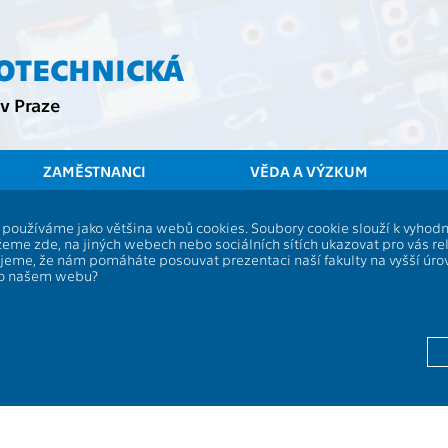
ROTECHNICKÁ
v Praze
ZAMĚSTNANCI
VĚDA A VÝZKUM
í, používáme jako většina webů cookies. Soubory cookie slouží k vyho
eme zde, na jiných webech nebo sociálních sítích ukazovat pro vás re
ujeme, že nám pomáháte posouvat prezentaci naší fakulty na vyšší úr
po našem webu?
h příspěvků jsou v tuto chvíli aktualizovány. Děkujeme za poch