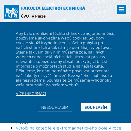
Přejít
na
FAKULTA ELEKTROTECHNICKÁ
hlavní
ČVUT v Praze
obsah
ČVUT
FEL
Spolek Elektra
Z historie školy
Aby bylo prohlížení těchto stránek co nejpříjemnější,
Z historie školy
používáme jako většina webů cookies. Soubory
cookie slouží k vyhodnocení vašeho pohybu po
našich stránkách a tak nám je pomáhají vylepšovat.
Stejně tak vám díky nim můžeme zde, na jiných
Vzpomínky na fakultu radioelektroniky v
webech nebo sociálních sítích ukazovat pro vás
Poděbradech (1953-1960)
-
celé CD
(680 MB)
relevantní sponzorovaný obsah poskytující bližší
Vzpomínky absolventů vojenské katedry ČVUT FEL v
informace o možnostech studia na naší fakultě.
Praze na srpen 1968
- Semper Paratus, Sborník číslo 1
Děkujeme, že nám pomáháte posouvat prezentaci
Historie fakulty
(prof. PhDr. Marcela Efmertová, CSc., K-
naší fakulty na vyšší úroveň! Bez vašeho souhlasu to
ale nesvedeme. Souhlasíte, že můžeme vyhodnotit
13116, 2011)
vaše brouzdání po našem webu?
Historie vzniku Vysoké školy elektrotechnického
inženýrství při ČVUT
(Ing. Miroslav Vondrák, CSc.,
VÍCE INFORMACÍ
katedra telekomunikační techniky, 2014)
Jubileum: České vysoké učení technické v Praze slaví
300 let výuky
(Tomislav Vašíček, 2017)
NESOUHLASÍM
SOUHLASÍM
Symfonický orchestr Uměleckého sdružení ČVUT
(Ing.
arch. Jitka Krásná, tisková mluvčí a členka orchestru,
2014)
Výročí na katedře elektromagnetického pole v roce