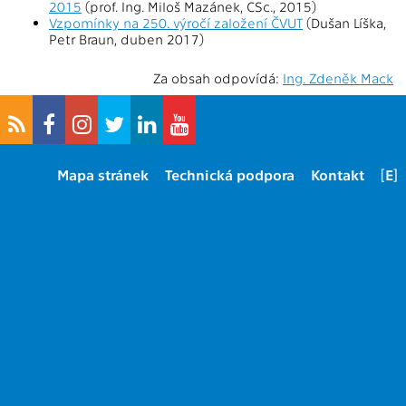
2015
(prof. Ing. Miloš Mazánek, CSc., 2015)
Vzpomínky na 250. výročí založení ČVUT
(Dušan Líška,
Petr Braun, duben 2017)
Za obsah odpovídá:
Ing. Zdeněk Mack
Mapa stránek
Technická podpora
Kontakt
[E]