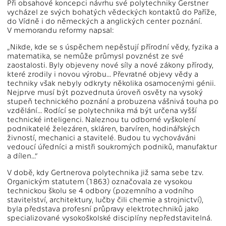
Při obsahové koncepci návrhu své polytechniky Gerstner
vycházel ze svých bohatých vědeckých kontaktů do Paříže,
do Vídně i do německých a anglických center poznání.
V memorandu reformy napsal:
„Nikde, kde se s úspěchem nepěstují přírodní vědy, fyzika a
matematika, se nemůže průmysl povznést ze své
zaostalosti. Byly objeveny nové síly a nové zákony přírody,
které zrodily i novou výrobu... Převratné objevy vědy a
techniky však nebyly odkryty několika osamocenými génii.
Nejprve musí být pozvednuta úroveň osvěty na vysoký
stupeň technického poznání a probuzena vášnivá touha po
vzdělání... Rodící se polytechnika má být určena vyšší
technické inteligenci. Naleznou tu odborné vyškolení
podnikatelé železáren, skláren, barvíren, hodinářských
živností, mechanici a stavitelé. Budou tu vychováváni
vedoucí úředníci a mistři soukromých podniků, manufaktur
a dílen...“
V době, kdy Gertnerova polytechnika již sama sebe tzv.
Organickým statutem (1863) označovala ze vysokou
technickou školu se 4 odbory (pozemního a vodního
stavitelství, architektury, lučby čili chemie a strojnictví),
byla představa profesní průpravy elektrotechniků jako
specializované vysokoškolské disciplíny nepředstavitelná.