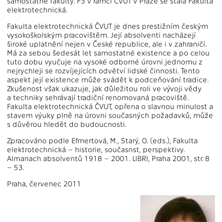
samostatné fakulty. F3 v rámci ČVUT v Praze se stala Fakulta
elektrotechnická.
Fakulta elektrotechnická ČVUT je dnes prestižním českým
vysokoškolským pracovištěm. Její absolventi nacházejí
široké uplatnění nejen v České republice, ale i v zahraničí.
Má za sebou šedesát let samostatné existence a po celou
tuto dobu vyučuje na vysoké odborné úrovni jednomu z
nejrychleji se rozvíjejících odvětví lidské činnosti. Tento
aspekt její existence může svádět k podceňování tradice.
Zkušenost však ukazuje, jak důležitou roli ve vývoji vědy
a techniky sehrávají tradiční renomovaná pracoviště.
Fakulta elektrotechnická ČVUT, opřena o slavnou minulost a
stavem výuky plně na úrovni současných požadavků, může
s důvěrou hledět do budoucnosti.
Zpracováno podle Efmertová, M., Starý, O. (eds.), Fakulta
elektrotechnická – historie, současnst, perspektivy.
Almanach absolventů 1918 – 2001. LIBRI, Praha 2001, str. 8
– 53.
Praha, červenec 2011