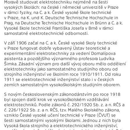
Moravě studovat elektrotechniku nejméně na šesti
vysokých školách: na české i německé univerzitě v Praze
v rámci fyziky, na C. a k. České vysoké škole technické
v Praze, na K. und K. Deutsche Technische Hochschule in
Prag, na Deutsche Technische Hochschule in Brünn a C. a k.
Vysoké škole technické Františka Josefa v Brně v rámci
samostatné elektrotechnické odbornosti.
V září 1906 začal na C. a k. České vysoké školy technické
v Praze fungovat dobře vybavený Ústav teoretické a
experimentální elektrotechniky za vedení Domalípova
asistenta a pozdějšího významného profesora Ludvíka
Šimka. Zásadní význam pro další vývoj oboru mělo oddělení
elektrotechniky jako samostatného studijního oboru od
strojního inženýrství ve školním roce 1910/1911. Od roku
1911 se elektrotechnické inženýrství stalo i v českých
zemích samostatným vysokoškolským studijním oborem.
S novým československým zákonodárstvím po roce 1918
byl spojen další krok ve vysokoškolském vzdělávání
elektrotechniků. Podle zákonů č. 292/1920 Sb. z. a n. RČS a
č. 226/1922 Sb. z. a n. RČS, tzv. Malého školského zákona,
vzniklo České vysoké učení technické v Praze (ČVUT) se
šesti samostatnými vysokými školami. Jednou z nich byla
Vysoká škola strojního a elektrotechnického inženýrství,