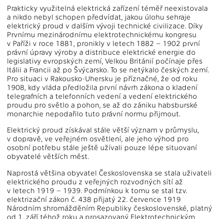
Prakticky využitelná elektrická zařízení téměř neexistovala
a nikdo nebyl schopen předvídat, jakou úlohu sehraje
elektrický proud v dalším vývoji technické civilizace. Díky
Prvnímu mezinárodnímu elektrotechnickému kongresu
v Paříži v roce 1881, pronikly v letech 1882 – 1902 první
právní úpravy výroby a distribuce elektrické energie do
legislativy evropských zemí, Velkou Británií počínaje přes
Itálii a Francii až po Švýcarsko. To se netýkalo českých zemí.
Pro situaci v Rakousko-Uhersku je příznačné, že od roku
1908, kdy vláda předložila první návrh zákona o kladení
telegrafních a telefonních vedení a vedení elektrického
proudu pro světlo a pohon, se až do zániku habsburské
monarchie nepodařilo tuto právní normu přijmout.
Elektrický proud získával stále větší význam v průmyslu,
v dopravě, ve veřejném osvětlení, ale jeho výhod pro
osobní potřebu stále ještě užívali pouze lépe situovaní
obyvatelé větších měst.
Naprostá většina obyvatel Československa se stala uživateli
elektrického proudu z veřejných rozvodných sítí až
v letech 1919 – 1939. Podmínkou k tomu se stal tzv.
elektrizační zákon č. 438 přijatý 22. července 1919
Národním shromážděním Republiky československé, platný
od 1. září téhož roku a prosazovaný Elektrotechnickým