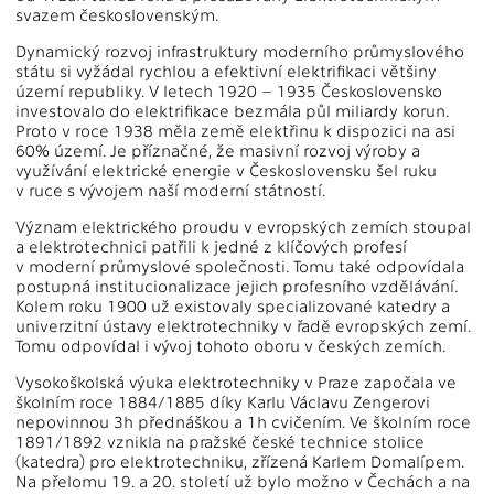
svazem československým.
Dynamický rozvoj infrastruktury moderního průmyslového
státu si vyžádal rychlou a efe­ktivní elektrifikaci většiny
území republiky. V letech 1920 – 1935 Československo
investovalo do elektrifikace bezmála půl miliardy korun.
Proto v roce 1938 měla země elektřinu k dispozici na asi
60% území. Je příznačné, že masivní rozvoj výroby a
využívání elektrické energie v Československu šel ruku
v ruce s vývojem naší moderní státností.
Význam elektrického proudu v evropských zemích stoupal
a elektrotechnici patřili k jedné z klíčových profesí
v moderní průmyslové společnosti. Tomu také odpovídala
postupná institucionalizace jejich profesního vzdělávání.
Kolem roku 1900 už existovaly specializované katedry a
univerzitní ústavy elektrotechniky v řadě evropských zemí.
Tomu odpovídal i vývoj tohoto oboru v českých zemích.
Vysokoškolská výuka elektrotechniky v Praze započala ve
školním roce 1884/1885 díky Karlu Václavu Zengerovi
nepovinnou 3h přednáškou a 1h cvičením. Ve školním roce
1891/1892 vznikla na pražské české technice stolice
(katedra) pro elektrotechniku, zřízená Karlem Domalípem.
Na přelomu 19. a 20. století už bylo možno v Čechách a na