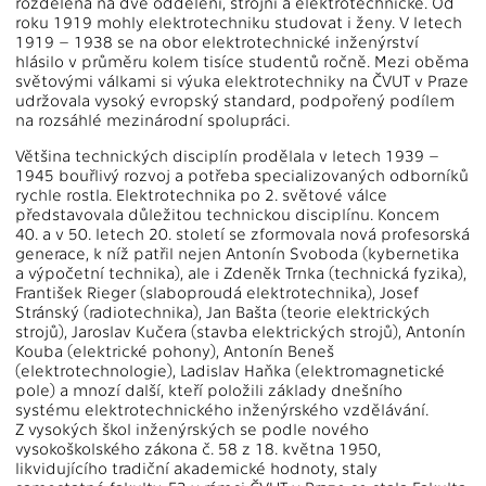
rozdělená na dvě oddělení, strojní a elektrotechnické. Od
roku 1919 mohly elektrotechniku studovat i ženy. V letech
1919 – 1938 se na obor elektrotechnické inženýrství
hlásilo v průměru kolem tisíce studentů ročně. Mezi oběma
světovými válkami si výuka elektrotechniky na ČVUT v Praze
udržovala vysoký evropský standard, podpořený podílem
na rozsáhlé mezinárodní spolupráci.
Většina technických disciplín prodělala v letech 1939 –
1945 bouřlivý rozvoj a potřeba specializovaných odborníků
rychle rostla. Elektrotechnika po 2. světové válce
představovala důležitou technickou disciplínu. Koncem
40. a v 50. letech 20. století se zformovala nová profesorská
generace, k níž patřil nejen Antonín Svoboda (kybernetika
a výpočetní technika), ale i Zdeněk Trnka (technická fyzika),
František Rieger (slaboproudá elektrotechnika), Josef
Stránský (radiotechnika), Jan Bašta (teorie elektrických
strojů), Jaroslav Kučera (stavba elektrických strojů), Antonín
Kouba (elektrické pohony), Antonín Beneš
(elektrotechnologie), Ladislav Haňka (elektromagnetické
pole) a mnozí další, kteří položili základy dnešního
systému elektrotechnického inženýrského vzdělávání.
Z vysokých škol inženýrských se podle nového
vysokoškolského zákona č. 58 z 18. května 1950,
likvidujícího tradiční akademické hodnoty, staly