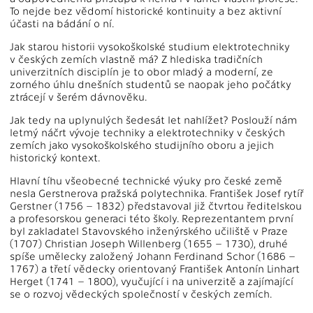
To nejde bez vědomí historické kontinuity a bez aktivní
účasti na bádání o ní.
Jak starou historii vysokoškolské studium elektrotechniky
v českých zemích vlastně má? Z hlediska tradičních
univerzitních disciplín je to obor mladý a moderní, ze
zorného úhlu dnešních studentů se naopak jeho počátky
ztrácejí v šerém dávnověku.
Jak tedy na uplynulých šedesát let nahlížet? Poslouží nám
letmý náčrt vývoje techniky a elektrotechniky v českých
zemích jako vysokoškolského studijního oboru a jejich
historický kontext.
Hlavní tíhu všeobecné technické výuky pro české země
nesla Gerstnerova pražská polytechnika. František Josef rytíř
Gerstner (1756 – 1832) představoval již čtvrtou ředitelskou
a profesorskou generaci této školy. Reprezentantem první
byl zakladatel Stavovského inženýrského učiliště v Praze
(1707) Christian Joseph Willenberg (1655 – 1730), druhé
spíše umělecky založený Johann Ferdinand Schor (1686 –
1767) a třetí vědecky orientovaný František Antonín Linhart
Herget (1741 – 1800), vyučující i na univerzitě a zajímající
se o rozvoj vědeckých společností v českých zemích.