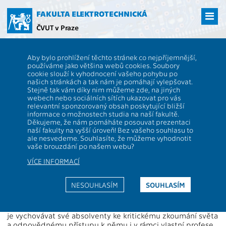
Přejít
na
FAKULTA ELEKTROTECHNICKÁ
hlavní
ČVUT v Praze
obsah
ČVUT
FEL
Spolek Elektra
Z historie školy
Aby bylo prohlížení těchto stránek co nejpříjemnější,
Z historie školy
používáme jako většina webů cookies. Soubory
cookie slouží k vyhodnocení vašeho pohybu po
našich stránkách a tak nám je pomáhají vylepšovat.
Stejně tak vám díky nim můžeme zde, na jiných
Historie fakulty
webech nebo sociálních sítích ukazovat pro vás
relevantní sponzorovaný obsah poskytující bližší
informace o možnostech studia na naší fakultě.
Jak starou historii vysokoškolské studium elektrotechniky v
Děkujeme, že nám pomáháte posouvat prezentaci
českých zemích vlastně má?
naší fakulty na vyšší úroveň! Bez vašeho souhlasu to
ale nesvedeme. Souhlasíte, že můžeme vyhodnotit
Fakulta elektrotechnická ČVUT v Praze klade v současnosti
vaše brouzdání po našem webu?
důraz na výuku a výzkum nejen v oblasti elektrotechniky,
ale také informatiky a je po technologické stránce výrazně
VÍCE INFORMACÍ
zaměřena do budoucnosti. Nechce-li ztratit prestiž
a význam, musí si tento trend podržet a navíc také
NESOUHLASÍM
SOUHLASÍM
zkoumat sine ira et studio svou minulost. Udržovat sepětí
s historickým vývojem elektrotechniky a uvědomovat si
společenský kontext svého působení. Cílem této činnosti
je vychovávat své absolventy ke kritickému zkoumání světa
a odpovědnému přístupu k němu i v rámci vlastní profese.