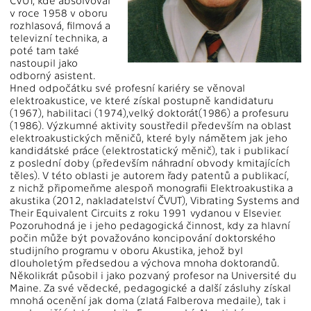
ČVUT, kde absolvoval
v roce 1958 v oboru
rozhlasová, filmová a
televizní technika, a
poté tam také
nastoupil jako
odborný asistent.
Hned odpočátku své profesní kariéry se věnoval
elektroakustice, ve které získal postupně kandidaturu
(1967), habilitaci (1974),velký doktorát(1986) a profesuru
(1986). Výzkumné aktivity soustředil především na oblast
elektroakustických měničů, které byly námětem jak jeho
kandidátské práce (elektrostatický měnič), tak i publikací
z poslední doby (především náhradní obvody kmitajících
těles). V této oblasti je autorem řady patentů a publikací,
z nichž připomeňme alespoň monografii Elektroakustika a
akustika (2012, nakladatelství ČVUT), Vibrating Systems and
Their Equivalent Circuits z roku 1991 vydanou v Elsevier.
Pozoruhodná je i jeho pedagogická činnost, kdy za hlavní
počin může být považováno koncipování doktorského
studijního programu v oboru Akustika, jehož byl
dlouholetým předsedou a výchova mnoha doktorandů.
Několikrát působil i jako pozvaný profesor na Université du
Maine. Za své vědecké, pedagogické a další zásluhy získal
mnohá ocenění jak doma (zlatá Falberova medaile), tak i