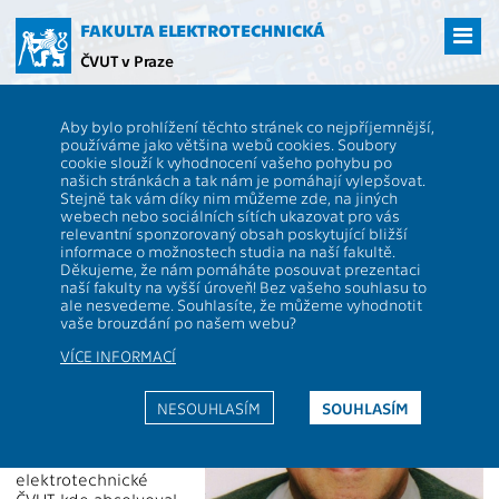
Přejít
na
FAKULTA ELEKTROTECHNICKÁ
hlavní
ČVUT v Praze
obsah
ČVUT
FEL
Spolek Elektra
Vzpomínáme
Aby bylo prohlížení těchto stránek co nejpříjemnější,
Vzpomínáme
používáme jako většina webů cookies. Soubory
cookie slouží k vyhodnocení vašeho pohybu po
našich stránkách a tak nám je pomáhají vylepšovat.
Stejně tak vám díky nim můžeme zde, na jiných
prof. Ing. Zdeněk Škvor, DrSc.
webech nebo sociálních sítích ukazovat pro vás
relevantní sponzorovaný obsah poskytující bližší
informace o možnostech studia na naší fakultě.
Dne 24. března 2015,
Děkujeme, že nám pomáháte posouvat prezentaci
ve věku nedožitých
naší fakulty na vyšší úroveň! Bez vašeho souhlasu to
osmdesáti let nás
ale nesvedeme. Souhlasíte, že můžeme vyhodnotit
navždy opustil Prof.
vaše brouzdání po našem webu?
Ing. Zdeněk Škvor,
VÍCE INFORMACÍ
DrSc. Narodil 21.
srpna 1935 v Písku.
Tam také vystudoval
NESOUHLASÍM
SOUHLASÍM
gymnázium. Ve
studiích pokračoval
na Fakultě
elektrotechnické