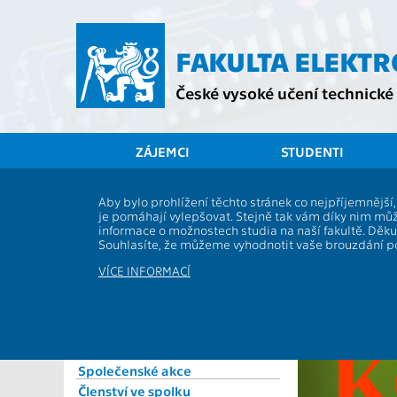
Přejít
na
hlavní
FAKULTA ELEKT
obsah
České vysoké učení technické 
ZÁJEMCI
STUDENTI
Spolek Elektra
Aby bylo prohlížení těchto stránek co nejpříjemnějš
je pomáhají vylepšovat. Stejně tak vám díky nim můž
O spolku
informace o možnostech studia na naší fakultě. Děk
Předsednictvo
Souhlasíte, že můžeme vyhodnotit vaše brouzdání 
Dozorčí rada
VÍCE INFORMACÍ
Valná hromada
Stanovy
Jednací řád
Setkání absolventů
Společenské akce
Členství ve spolku