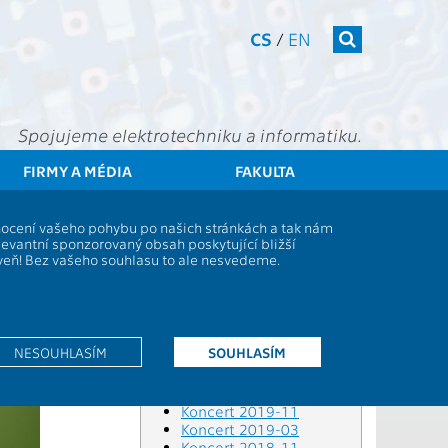
CS
/
EN
Spojujeme elektrotechniku a informatiku.
FIRMY A MÉDIA
FAKULTA
ČVUT
FEL
Spolek Elektra
dnocení vašeho pohybu po našich stránkách a tak nám
levantní sponzorovaný obsah poskytující bližší
Exkurze UCEEB foto
oveň! Bez vašeho souhlasu to ale nesvedeme.
Koncert 2025-11
Koncert 2024-11
Koncert 2024-04
Koncert 2023-11
Koncert 2023-04
NESOUHLASÍM
SOUHLASÍM
Koncert 2022-11
Koncert 2022-05
Koncert 2020-03
Koncert 2019-11
Koncert 2019-03
Koncert 2018-11