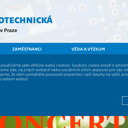
ROTECHNICKÁ
v Praze
ZAMĚSTNANCI
VĚDA A VÝZKUM
í, používáme jako většina webů cookies. Soubory cookie slouží k vyho
eme zde, na jiných webech nebo sociálních sítích ukazovat pro vás re
ujeme, že nám pomáháte posouvat prezentaci naší fakulty na vyšší úr
po našem webu?