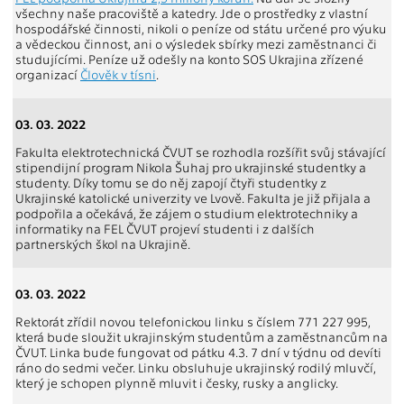
všechny naše pracoviště a katedry. Jde o prostředky z vlastní
hospodářské činnosti, nikoli o peníze od státu určené pro výuku
a vědeckou činnost, ani o výsledek sbírky mezi zaměstnanci či
studujícími. Peníze už odešly na konto SOS Ukrajina zřízené
organizací
Člověk v tísni
.
03. 03. 2022
Fakulta elektrotechnická ČVUT se rozhodla rozšířit svůj stávající
stipendijní program Nikola Šuhaj pro ukrajinské studentky a
studenty. Díky tomu se do něj zapojí čtyři studentky z
Ukrajinské katolické univerzity ve Lvově. Fakulta je již přijala a
podpořila a očekává, že zájem o studium elektrotechniky a
informatiky na FEL ČVUT projeví studenti i z dalších
partnerských škol na Ukrajině.
03. 03. 2022
Rektorát zřídil novou telefonickou linku s číslem 771 227 995,
která bude sloužit ukrajinským studentům a zaměstnancům na
ČVUT. Linka bude fungovat od pátku 4.3. 7 dní v týdnu od devíti
ráno do sedmi večer. Linku obsluhuje ukrajinský rodilý mluvčí,
který je schopen plynně mluvit i česky, rusky a anglicky.