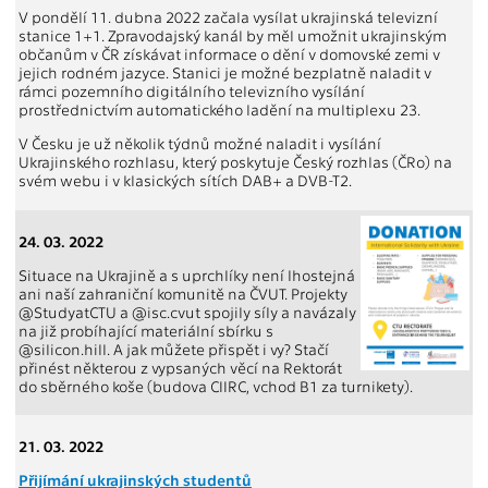
V pondělí 11. dubna 2022 začala vysílat ukrajinská televizní
stanice 1+1. Zpravodajský kanál by měl umožnit ukrajinským
občanům v ČR získávat informace o dění v domovské zemi v
jejich rodném jazyce. Stanici je možné bezplatně naladit v
rámci pozemního digitálního televizního vysílání
prostřednictvím automatického ladění na multiplexu 23.
V Česku je už několik týdnů možné naladit i vysílání
Ukrajinského rozhlasu, který poskytuje Český rozhlas (ČRo) na
svém webu i v klasických sítích DAB+ a DVB-T2.
24. 03. 2022
Situace na Ukrajině a s uprchlíky není lhostejná
ani naší zahraniční komunitě na ČVUT. Projekty
@StudyatCTU a @isc.cvut spojily síly a navázaly
na již probíhající materiální sbírku s
@silicon.hill. A jak můžete přispět i vy? Stačí
přinést některou z vypsaných věcí na Rektorát
do sběrného koše (budova CIIRC, vchod B1 za turnikety).
21. 03. 2022
Přijímání ukrajinských studentů