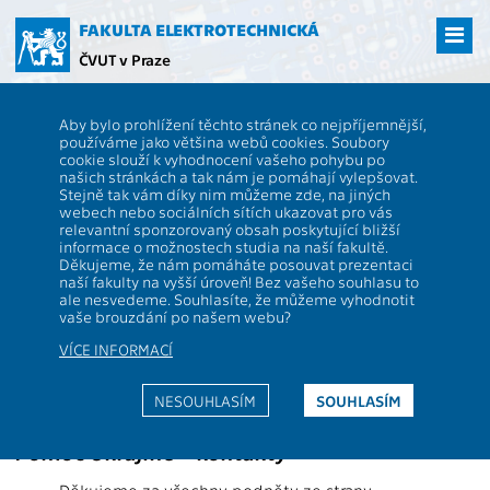
Přejít
na
FAKULTA ELEKTROTECHNICKÁ
hlavní
ČVUT v Praze
obsah
ČVUT
FEL
Ukrajina – souhrnné informace
Aby bylo prohlížení těchto stránek co nejpříjemnější,
Ukrajina – souhrnné informace
používáme jako většina webů cookies. Soubory
cookie slouží k vyhodnocení vašeho pohybu po
našich stránkách a tak nám je pomáhají vylepšovat.
Stejně tak vám díky nim můžeme zde, na jiných
Aktuální formy podpory FEL pro zahraniční studenty a
webech nebo sociálních sítích ukazovat pro vás
zaměstnance, užitečné kontakty na odborníky
relevantní sponzorovaný obsah poskytující bližší
poskytující psychologické, právní a sociální poradenství
informace o možnostech studia na naší fakultě.
či odkazy na další oficiální informace k situaci na
Děkujeme, že nám pomáháte posouvat prezentaci
Ukrajině najdete prostřednictvím stránky
International
naší fakulty na vyšší úroveň! Bez vašeho souhlasu to
ale nesvedeme. Souhlasíte, že můžeme vyhodnotit
Office – ČVUT – Fakulta elektrotechnická (cvut.cz)
vaše brouzdání po našem webu?
VÍCE INFORMACÍ
NESOUHLASÍM
SOUHLASÍM
Pomoc Ukrajině – kontakty