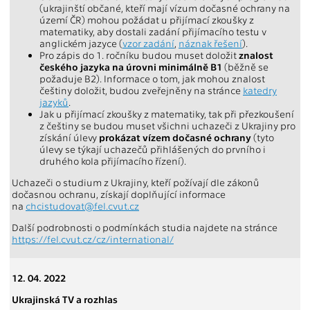
(ukrajinští občané, kteří mají vízum dočasné ochrany na
území ČR) mohou požádat u přijímací zkoušky z
matematiky, aby dostali zadání přijímacího testu v
anglickém jazyce (
vzor zadání
,
náznak řešení
).
Pro zápis do 1. ročníku budou muset doložit
znalost
českého jazyka na úrovni minimálně B1
(běžně se
požaduje B2). Informace o tom, jak mohou znalost
češtiny doložit, budou zveřejněny na stránce
katedry
jazyků
.
Jak u přijímací zkoušky z matematiky, tak při přezkoušení
z češtiny se budou muset všichni uchazeči z Ukrajiny pro
získání úlevy
prokázat vízem dočasné ochrany
(tyto
úlevy se týkají uchazečů přihlášených do prvního i
druhého kola přijímacího řízení).
Uchazeči o studium z Ukrajiny, kteří požívají dle zákonů
dočasnou ochranu, získají doplňující informace
na
chcistudovat@fel.cvut.cz
Další podrobnosti o podmínkách studia najdete na stránce
https://fel.cvut.cz/cz/international/
12. 04. 2022
Ukrajinská TV a rozhlas