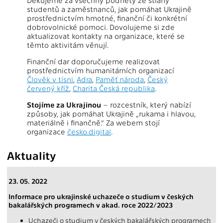
Děkujeme za všechny podněty ze strany
studentů a zaměstnanců, jak pomáhat Ukrajině
prostřednictvím hmotné, finanční či konkrétní
dobrovolnické pomoci. Dovolujeme si zde
aktualizovat kontakty na organizace, které se
těmto aktivitám věnují.
Finanční dar doporučujeme realizovat
prostřednictvím humanitárních organizací
Člověk v tísni
,
Adra
,
Paměť národa
,
Český
červený kříž
,
Charita Česká republika
.
Stojíme za Ukrajinou
– rozcestník, který nabízí
způsoby, jak pomáhat Ukrajině „rukama i hlavou,
materiálně i finančně.“ Za webem stojí
organizace
česko.digital
.
Aktuality
23. 05. 2022
Informace pro ukrajinské uchazeče o studium v českých
bakalářských programech v akad. roce 2022/2023
Uchazeči o studium v českých bakalářských programech