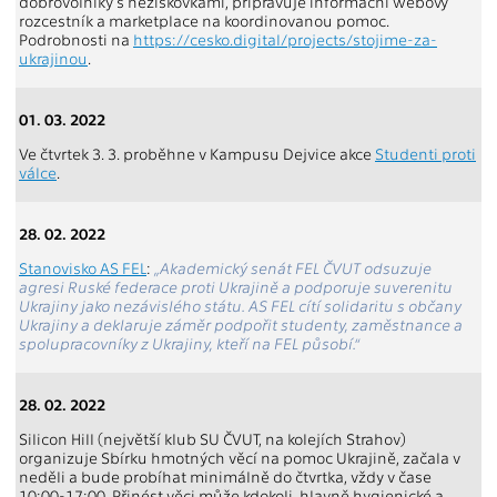
dobrovolníky s neziskovkami, připravuje informační webový
rozcestník a marketplace na koordinovanou pomoc.
Podrobnosti na
https://cesko.digital/projects/stojime-za-
ukrajinou
.
01. 03. 2022
Ve čtvrtek 3. 3. proběhne v Kampusu Dejvice akce
Studenti proti
válce
.
28. 02. 2022
Stanovisko AS FEL
:
„Akademický senát FEL ČVUT odsuzuje
agresi Ruské federace proti Ukrajině a podporuje suverenitu
Ukrajiny jako nezávislého státu. AS FEL cítí solidaritu s občany
Ukrajiny a deklaruje záměr podpořit studenty, zaměstnance a
spolupracovníky z Ukrajiny, kteří na FEL působí.“
28. 02. 2022
Silicon Hill (největší klub SU ČVUT, na kolejích Strahov)
organizuje Sbírku hmotných věcí na pomoc Ukrajině, začala v
neděli a bude probíhat minimálně do čtvrtka, vždy v čase
10:00-17:00. Přinést věci může kdokoli, hlavně hygienické a