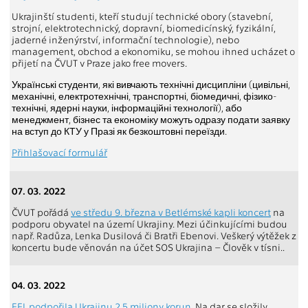
Ukrajinští studenti, kteří studují technické obory (stavební,
strojní, elektrotechnický, dopravní, biomedicínský, fyzikální,
jaderné inženýrství, informační technologie), nebo
management, obchod a ekonomiku, se mohou ihned ucházet o
přijetí na ČVUT v Praze jako free movers.
Українські студенти, які вивчають технічні дисципліни (цивільні,
механічні, електротехнічні, транспортні, біомедичні, фізико-
технічні, ядерні науки, інформаційні технології), або
менеджмент, бізнес та економіку можуть одразу подати заявку
на вступ до КТУ у Празі як безкоштовні переїзди.
Přihlašovací formulář
07. 03. 2022
ČVUT pořádá
ve středu 9. března v Betlémské kapli koncert
na
podporu obyvatel na území Ukrajiny. Mezi účinkujícími budou
např. Radůza, Lenka Dusilová či Bratři Ebenovi. Veškerý výtěžek z
koncertu bude věnován na účet SOS Ukrajina – Člověk v tísni..
04. 03. 2022
FEL podpořila Ukrajinu 2,5 miliony korun.
Na dar se složily