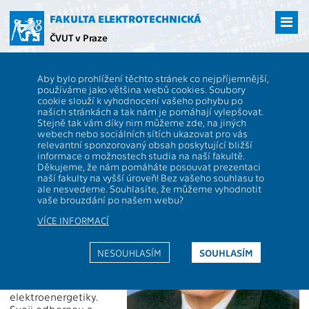
Přejít
na
FAKULTA ELEKTROTECHNICKÁ
hlavní
ČVUT v Praze
obsah
ČVUT
FEL
Spolek Elektra
Vzpomínáme
Aby bylo prohlížení těchto stránek co nejpříjemnější,
Vzpomínáme
používáme jako většina webů cookies. Soubory
cookie slouží k vyhodnocení vašeho pohybu po
našich stránkách a tak nám je pomáhají vylepšovat.
Stejně tak vám díky nim můžeme zde, na jiných
prof. Ing. Jiří Habel, DrSc.
webech nebo sociálních sítích ukazovat pro vás
relevantní sponzorovaný obsah poskytující bližší
informace o možnostech studia na naší fakultě.
Profesor Jiří Habel
Děkujeme, že nám pomáháte posouvat prezentaci
svoji profesní dráhu
naší fakulty na vyšší úroveň! Bez vašeho souhlasu to
zahájil po úspěšném
ale nesvedeme. Souhlasíte, že můžeme vyhodnotit
zakončení
vaše brouzdání po našem webu?
inženýrského studia
VÍCE INFORMACÍ
na Elektrotechnické
fakultě ČVUT v Praze
v roce 1958, kdy
NESOUHLASÍM
SOUHLASÍM
nastoupil jako
pedagogický asistent
na katedru
elektroenergetiky.