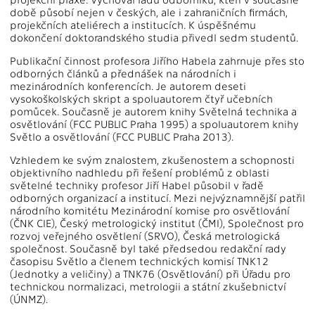
době působí nejen v českých, ale i zahraničních firmách,
projekčních ateliérech a institucích. K úspěšnému
dokončení doktorandského studia přivedl sedm studentů.
Publikační činnost profesora Jiřího Habela zahrnuje přes sto
odborných článků a přednášek na národních i
mezinárodních konferencích. Je autorem deseti
vysokoškolských skript a spoluautorem čtyř učebních
pomůcek. Současně je autorem knihy Světelná technika a
osvětlování (FCC PUBLIC Praha 1995) a spoluautorem knihy
Světlo a osvětlování (FCC PUBLIC Praha 2013).
Vzhledem ke svým znalostem, zkušenostem a schopnosti
objektivního nadhledu při řešení problémů z oblasti
světelné techniky profesor Jiří Habel působil v řadě
odborných organizací a institucí. Mezi nejvýznamnější patřil
národního komitétu Mezinárodní komise pro osvětlování
(ČNK CIE), Český metrologický institut (ČMI), Společnost pro
rozvoj veřejného osvětlení (SRVO), Česká metrologická
společnost. Současně byl také předsedou redakční rady
časopisu Světlo a členem technických komisí TNK12
(Jednotky a veličiny) a TNK76 (Osvětlování) při Úřadu pro
technickou normalizaci, metrologii a státní zkušebnictví
(ÚNMZ).