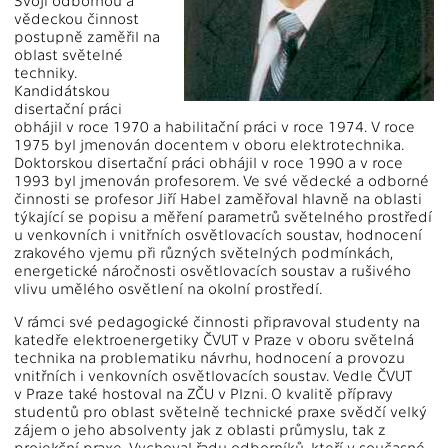
Svoji odbornou a
vědeckou činnost
postupně zaměřil na
oblast světelné
techniky.
Kandidátskou
disertační práci
obhájil v roce 1970 a habilitační práci v roce 1974. V roce
1975 byl jmenován docentem v oboru elektrotechnika.
Doktorskou disertační práci obhájil v roce 1990 a v roce
1993 byl jmenován profesorem. Ve své vědecké a odborné
činnosti se profesor Jiří Habel zaměřoval hlavně na oblasti
týkající se popisu a měření parametrů světelného prostředí
u venkovních i vnitřních osvětlovacích soustav, hodnocení
zrakového vjemu při různých světelných podmínkách,
energetické náročnosti osvětlovacích soustav a rušivého
vlivu umělého osvětlení na okolní prostředí.
V rámci své pedagogické činnosti připravoval studenty na
katedře elektroenergetiky ČVUT v Praze v oboru světelná
technika na problematiku návrhu, hodnocení a provozu
vnitřních i venkovních osvětlovacích soustav. Vedle ČVUT
v Praze také hostoval na ZČU v Plzni. O kvalitě přípravy
studentů pro oblast světelně technické praxe svědčí velký
zájem o jeho absolventy jak z oblasti průmyslu, tak z
projekční praxe. Vychoval řadu odborníků, kteří v současné