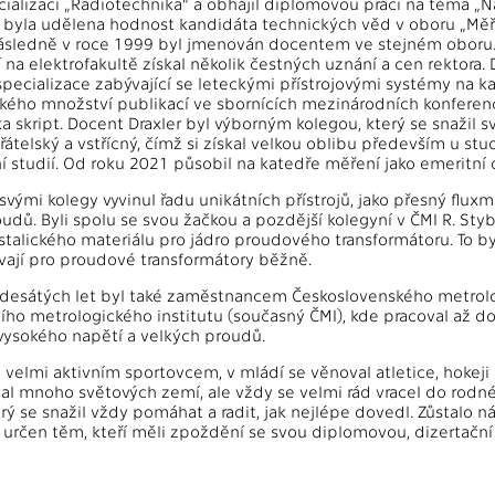
ializaci „Radiotechnika“ a obhájil diplomovou práci na téma „N
byla udělena hodnost kandidáta technických věd v oboru „Měři
následně v roce 1999 byl jmenován docentem ve stejném obor
na elektrofakultě získal několik čestných uznání a cen rektora. 
 specializace zabývající se leteckými přístrojovými systémy na k
kého množství publikací ve sbornících mezinárodních konferenc
a skript. Docent Draxler byl výborným kolegou, který se snažil 
přátelský a vstřícný, čímž si získal velkou oblibu především u s
í studií. Od roku 2021 působil na katedře měření jako emeritní 
 svými kolegy vyvinul řadu unikátních přístrojů, jako přesný flux
oudů. Byli spolu se svou žačkou a pozdější kolegyní v ČMI R. Sty
stalického materiálu pro jádro proudového transformátoru. To by
vají pro proudové transformátory běžně.
esátých let byl také zaměstnancem Československého metrologi
ho metrologického institutu (současný ČMI), kde pracoval až do
vysokého napětí a velkých proudů.
l velmi aktivním sportovcem, v mládí se věnoval atletice, hokeji
val mnoho světových zemí, ale vždy se velmi rád vracel do rodn
ý se snažil vždy pomáhat a radit, jak nejlépe dovedl. Zůstalo 
 určen těm, kteří měli zpoždění se svou diplomovou, dizertační