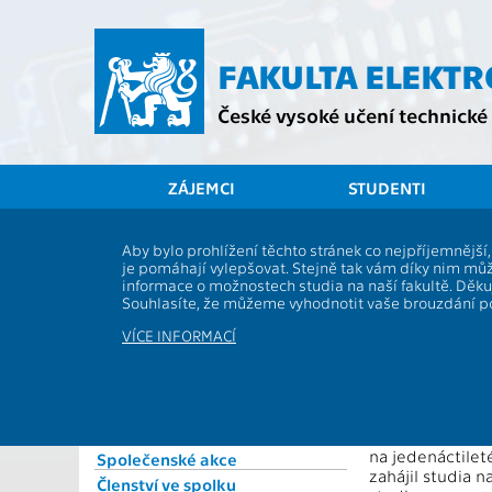
Přejít
na
hlavní
FAKULTA ELEKT
obsah
České vysoké učení technické 
ZÁJEMCI
STUDENTI
Spolek Elektra
Aby bylo prohlížení těchto stránek co nejpříjemnějš
Vzpomí
je pomáhají vylepšovat. Stejně tak vám díky nim můž
O spolku
informace o možnostech studia na naší fakultě. Děk
Předsednictvo
Souhlasíte, že můžeme vyhodnotit vaše brouzdání 
doc. Ing. K
Dozorčí rada
VÍCE INFORMACÍ
Valná hromada
Stanovy
(6. 10. 1940 – 3
Jednací řád
Karel Draxler se
Setkání absolventů
ze tří dětí. Na 
na jedenáctileté
Společenské akce
zahájil studia n
Členství ve spolku