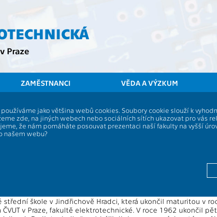
ROTECHNICKÁ
v Praze
ZAMĚSTNANCI
VĚDA A VÝZKUM
í, používáme jako většina webů cookies. Soubory cookie slouží k vyho
náme
eme zde, na jiných webech nebo sociálních sítích ukazovat pro vás re
ujeme, že nám pomáháte posouvat prezentaci naší fakulty na vyšší úr
po našem webu?
arel Draxler, CSc.
0. 1. 2023)
 narodil 6. října 1940 v Jindřichově Hradci do stavařské rodiny, j
rozdíl od jeho bratra ho od mládí zajímala radioelektronika, proto
 střední škole v Jindřichově Hradci, která ukončil maturitou v ro
a ČVUT v Praze, fakultě elektrotechnické. V roce 1962 ukončil pět