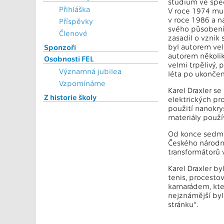
studium ve spec
Přihláška
V roce 1974 mu 
v roce 1986 a 
Příspěvky
svého působení 
Členové
zasadil o vznik
byl autorem vel
Sponzoři
autorem několik
Osobnosti FEL
velmi trpělivý, 
Významná jubilea
léta po ukončen
Vzpomínáme
Karel Draxler se
Z historie školy
elektrických pr
použití nanokry
materiály použí
Od konce sedmd
Českého národní
transformátorů 
Karel Draxler by
tenis, procesto
kamarádem, kter
nejznámější byl
stránku“.