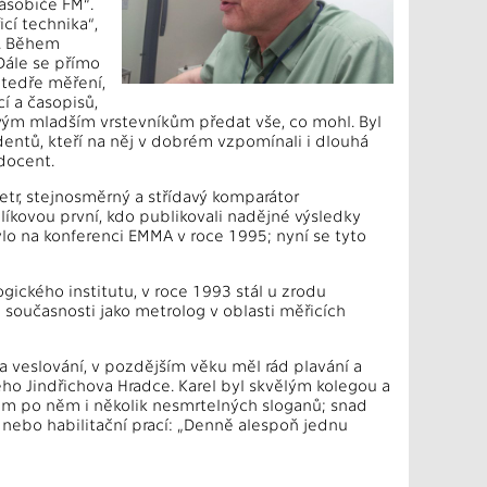
ásobiče FM“.
cí technika“,
u. Během
Dále se přímo
atedře měření,
í a časopisů,
svým mladším vrstevníkům předat vše, co mohl. Byl
tudentů, kteří na něj v dobrém vzpomínali i dlouhá
docent.
metr, stejnosměrný a střídavý komparátor
blíkovou první, kdo publikovali nadějné výsledky
lo na konferenci EMMA v roce 1995; nyní se tyto
ckého institutu, v roce 1993 stál u zrodu
 současnosti jako metrolog v oblasti měřicích
 a veslování, v pozdějším věku měl rád plavání a
ého Jindřichova Hradce. Karel byl skvělým kolegou a
nám po něm i několik nesmrtelných sloganů; snad
 nebo habilitační prací: „Denně alespoň jednu