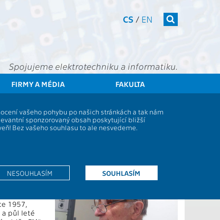
CS
/
EN
Spojujeme elektrotechniku a informatiku.
FIRMY A MÉDIA
FAKULTA
ČVUT
FEL
Spolek Elektra
Vzpomínáme
dnocení vašeho pohybu po našich stránkách a tak nám
levantní sponzorovaný obsah poskytující bližší
oveň! Bez vašeho souhlasu to ale nesvedeme.
NESOUHLASÍM
SOUHLASÍM
ako nejmladší
 po studiích
ce 1957,
 a půl leté