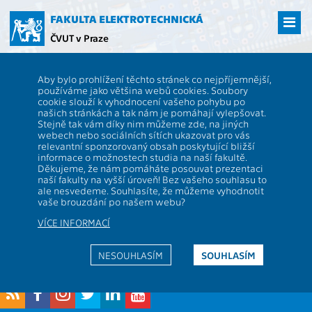
Přejít
na
FAKULTA ELEKTROTECHNICKÁ
hlavní
ČVUT v Praze
obsah
ČVUT
FEL
Spolek Elektra
Jubileum: České vysoké učení technické v
Aby bylo prohlížení těchto stránek co nejpříjemnější,
Praze slaví 300 let výuky
používáme jako většina webů cookies. Soubory
Jubileum: České vysoké učení
cookie slouží k vyhodnocení vašeho pohybu po
našich stránkách a tak nám je pomáhají vylepšovat.
technické v Praze slaví 300 let
Stejně tak vám díky nim můžeme zde, na jiných
webech nebo sociálních sítích ukazovat pro vás
výuky
relevantní sponzorovaný obsah poskytující bližší
informace o možnostech studia na naší fakultě.
Děkujeme, že nám pomáháte posouvat prezentaci
naší fakulty na vyšší úroveň! Bez vašeho souhlasu to
Článek v pdf
ale nesvedeme. Souhlasíte, že můžeme vyhodnotit
vaše brouzdání po našem webu?
Tomislav Vašíček
VÍCE INFORMACÍ
(2017)
NESOUHLASÍM
SOUHLASÍM
Za obsah odpovídá:
Ing. Zdeněk Mack