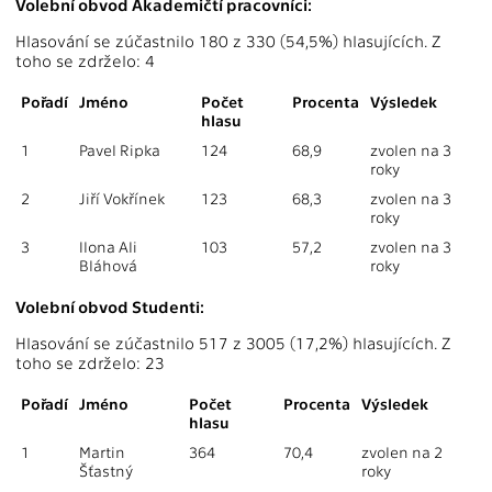
Volební obvod Akademičtí pracovníci:
Hlasování se zúčastnilo 180 z 330 (54,5%) hlasujících. Z
toho se zdrželo: 4
Pořadí
Jméno
Počet
Procenta
Výsledek
hlasu
1
Pavel Ripka
124
68,9
zvolen na 3
roky
2
Jiří Vokřínek
123
68,3
zvolen na 3
roky
3
Ilona Ali
103
57,2
zvolen na 3
Bláhová
roky
Volební obvod Studenti:
Hlasování se zúčastnilo 517 z 3005 (17,2%) hlasujících. Z
toho se zdrželo: 23
Pořadí
Jméno
Počet
Procenta
Výsledek
hlasu
1
Martin
364
70,4
zvolen na 2
Šťastný
roky