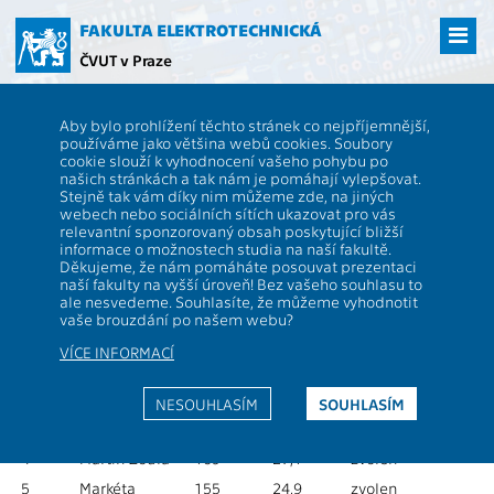
Přejít
na
FAKULTA ELEKTROTECHNICKÁ
hlavní
ČVUT v Praze
obsah
ČVUT
FEL
Akademický senát
Výsledky voleb do AS FEL
Aby bylo prohlížení těchto stránek co nejpříjemnější,
Výsledky voleb do AS FEL
používáme jako většina webů cookies. Soubory
cookie slouží k vyhodnocení vašeho pohybu po
našich stránkách a tak nám je pomáhají vylepšovat.
Stejně tak vám díky nim můžeme zde, na jiných
Volební obvod Studenti:
webech nebo sociálních sítích ukazovat pro vás
relevantní sponzorovaný obsah poskytující bližší
Hlasování se zúčastnilo 623 z 3008 (20,7%) hlasujících. Z
informace o možnostech studia na naší fakultě.
toho se zdrželo: 17
Děkujeme, že nám pomáháte posouvat prezentaci
naší fakulty na vyšší úroveň! Bez vašeho souhlasu to
ale nesvedeme. Souhlasíte, že můžeme vyhodnotit
Pořadí
Jméno
Počet
Procenta
Výsledek
vaše brouzdání po našem webu?
hlasu
1
Martin Šťastný
256
41,1
zvolen
VÍCE INFORMACÍ
2
Michal Reiser
202
32,4
zvolen
NESOUHLASÍM
SOUHLASÍM
3
Kateřina
194
31,1
zvolen
Nováková
4
Martin Zoula
169
27,1
zvolen
5
Markéta
155
24,9
zvolen