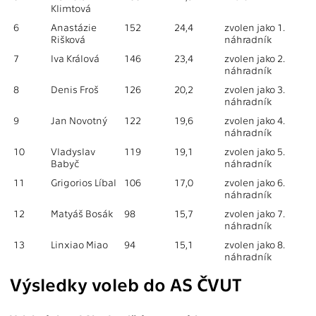
Klimtová
6
Anastázie
152
24,4
zvolen jako 1.
Rišková
náhradník
7
Iva Králová
146
23,4
zvolen jako 2.
náhradník
8
Denis Froš
126
20,2
zvolen jako 3.
náhradník
9
Jan Novotný
122
19,6
zvolen jako 4.
náhradník
10
Vladyslav
119
19,1
zvolen jako 5.
Babyč
náhradník
11
Grigorios Líbal
106
17,0
zvolen jako 6.
náhradník
12
Matyáš Bosák
98
15,7
zvolen jako 7.
náhradník
13
Linxiao Miao
94
15,1
zvolen jako 8.
náhradník
Výsledky voleb do AS ČVUT