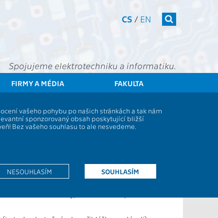
CS
/
EN
Spojujeme elektrotechniku a informatiku.
FIRMY A MÉDIA
FAKULTA
vní kurzy v rámci programu ATHENS na zahraničních univerzitách
dnocení vašeho pohybu po našich stránkách a tak nám
THENS na zahraničních
levantní sponzorovaný obsah poskytující bližší
oveň! Bez vašeho souhlasu to ale nesvedeme.
né univerzity poskytují v rámci programu ATHENS
t týdenní intenzivní kurzy v moderních oborech
NESOUHLASÍM
SOUHLASÍM
k rukám své referentky, PHD studenti paní