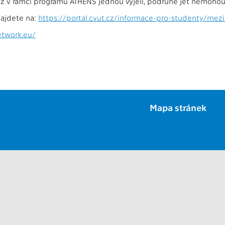
 již v rámci programu ATHENS jednou vyjeli, podruhé jet nemohou
najdete na:
https://portal.cvut.cz/informace-pro-studenty/mez
etwork.eu/
Mapa stránek