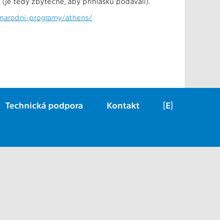
 (je tedy zbytečné, aby přihlášku podávali).
inarodni-programy/athens/
Technická podpora
Kontakt
[E]