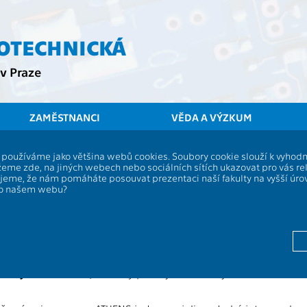
ROTECHNICKÁ
v Praze
ZAMĚSTNANCI
VĚDA A VÝZKUM
ČVUT
FEL
Aktuality
Týdenní intenzi
í, používáme jako většina webů cookies. Soubory cookie slouží k vyho
intenzivní kurzy v rámci programu A
eme zde, na jiných webech nebo sociálních sítích ukazovat pro vás re
ujeme, že nám pomáháte posouvat prezentaci naší fakulty na vyšší úr
tách
po našem webu?
řihlašování na další běh programu ATHENS - březen 2024. Vybra
ch ročníků a PHD studentům partnerských technických univerzi
 na špičkové vědecké úrovni.
šek je 29. 1. 2024
(Přihlášky posílejte na Studijní oddělení FEL 