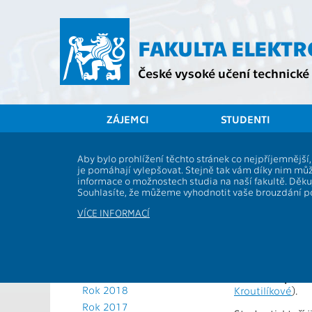
Přejít
na
hlavní
FAKULTA ELEKT
obsah
České vysoké učení technické 
ZÁJEMCI
STUDENTI
Aktuální rok
Aby bylo prohlížení těchto stránek co nejpříjemnějš
Týdenní 
je pomáhají vylepšovat. Stejně tak vám díky nim můž
Rok 2025
informace o možnostech studia na naší fakultě. Děk
Rok 2024
univerzi
Souhlasíte, že můžeme vyhodnotit vaše brouzdání 
Rok 2023
VÍCE INFORMACÍ
Rok 2022
Bylo otevřeno p
Rok 2021
studentům vyšší
a technologiích
Rok 2020
Rok 2019
Uzávěrka přihlá
Rok 2018
Kroutilíkové
).
Rok 2017