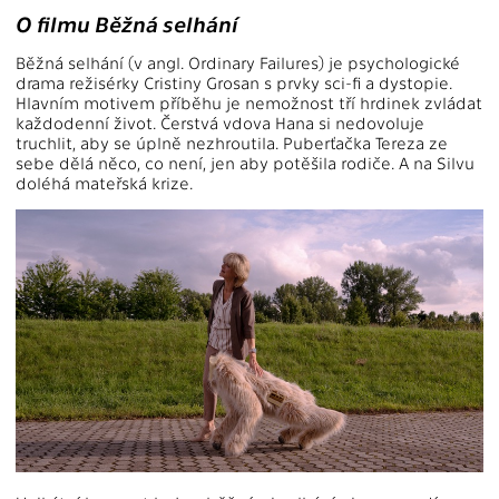
O filmu Běžná selhání
Běžná selhání (v angl. Ordinary Failures) je psychologické
drama režisérky Cristiny Grosan s prvky sci-fi a dystopie.
Hlavním motivem příběhu je nemožnost tří hrdinek zvládat
každodenní život. Čerstvá vdova Hana si nedovoluje
truchlit, aby se úplně nezhroutila. Puberťačka Tereza ze
sebe dělá něco, co není, jen aby potěšila rodiče. A na Silvu
doléhá mateřská krize.