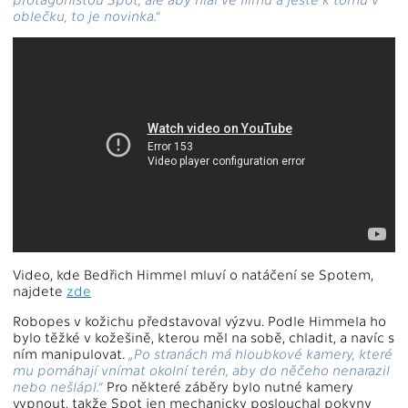
oblečku, to je novinka.“
Video, kde Bedřich Himmel mluví o natáčení se Spotem,
najdete
zde
Robopes v kožichu představoval výzvu. Podle Himmela ho
bylo těžké v kožešině, kterou měl na sobě, chladit, a navíc s
ním manipulovat.
„Po stranách má hloubkové kamery, které
mu pomáhají vnímat okolní terén, aby do něčeho nenarazil
nebo nešlápl.“
Pro některé záběry bylo nutné kamery
vypnout, takže Spot jen mechanicky poslouchal pokyny