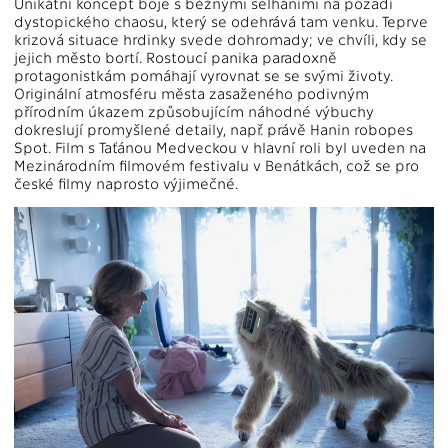
Unikátní koncept boje s běžnými selháními na pozadí
dystopického chaosu, který se odehrává tam venku. Teprve
krizová situace hrdinky svede dohromady; ve chvíli, kdy se
jejich město bortí. Rostoucí panika paradoxně
protagonistkám pomáhají vyrovnat se se svými životy.
Originální atmosféru města zasaženého podivným
přírodním úkazem způsobujícím náhodné výbuchy
dokreslují promyšlené detaily, např. právě Hanin robopes
Spot. Film s Taťánou Medveckou v hlavní roli byl uveden na
Mezinárodním filmovém festivalu v Benátkách, což se pro
české filmy naprosto výjimečné.