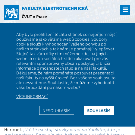
Přejít
na
FAKULTA ELEKTROTECHNICKÁ
hlavní
ČVUT v Praze
obsah
ČVUT
FEL
Aktuality
Robopes z FEL ČVUT si v kožichu zahrál ve filmu
Aby bylo prohlížení těchto stránek co nejpříjemnější,
Robopes z FEL ČVUT si v kožichu
používáme jako většina webů cookies. Soubory
cookie slouží k vyhodnocení vašeho pohybu po
zahrál ve filmu
našich stránkách a tak nám je pomáhají vylepšovat.
Stejně tak vám díky nim můžeme zde, na jiných
webech nebo sociálních sítích ukazovat pro vás
relevantní sponzorovaný obsah poskytující bližší
Spot od Boston Dynamics je robopes, na kterého je
informace o možnostech studia na naší fakultě.
Fakulta elektrotechnická ČVUT náležitě pyšná. Mobilní
Děkujeme, že nám pomáháte posouvat prezentaci
a komerčně prodávaný robot určený pro koncového
naší fakulty na vyšší úroveň! Bez vašeho souhlasu to
uživatele je od září 2022 i hvězdou celovečerního filmu
ale nesvedeme. Souhlasíte, že můžeme vyhodnotit
Běžná selhání. Na obrazovce sice není kvůli převleku k
vaše brouzdání po našem webu?
poznání, ale to nijak neubírá na jedinečnosti spojení
VÍCE INFORMACÍ
kybersvěta se světem filmové tvorby.
O přípravu, naprogramování i vzhled Spota se postaral Ing.
NESOUHLASÍM
SOUHLASÍM
Bedřich Himmel z katedry kybernetiky FEL ČVUT. Filmaři
potřebovali, aby Spot byl navlečený v kožichu a ještě více
připomínal psa.
„To na tom bylo unikátní,“
řekl Bedřich
Himmel.
„Určitě existují stovky videí na YouTube, kde je
protagonistou Spot, ale aby hrál ve filmu a ještě k tomu v