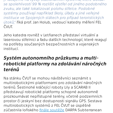
se spolehlivostí 99 % rozlišit výstřel od jiného podobného
zvuku, ale také lokalizovat polohu střelce. Podobné
systémy používají například školy, úřady a jiné veřejné
instituce ve Spojených státech pro případ teroristických
útoků,“
říká prof. Jan Holub, vedoucí katedry měření FEL
ČVUT.
Jeho katedra rovněž v Letňanech představí virtuální a
laserovou střelnici a řadu dalších technologií, které reagují
na potřeby současných bezpečnostních a vojenských
institucí.
Systém autonomního průzkumu a multi-
robotické platformy na zdolávání náročných
terénů
Na stánku ČVUT se mohou návštěvníci seznámit s
multirobotickými platformami pro zdolávání náročných
terénů. Šestinohé kráčející roboty Lily a SCARAB II
představují robotické platformy schopné autonomně
prozkoumávat nepřístupné terény, včetně podzemních
prostor či jeskyní bez dostupnosti signálu GPS. Sestava
multirobotických systémů z FEL ČVUT se úspěšně
zúčastnila loňského
finále soutěže
DARPA Subterranean