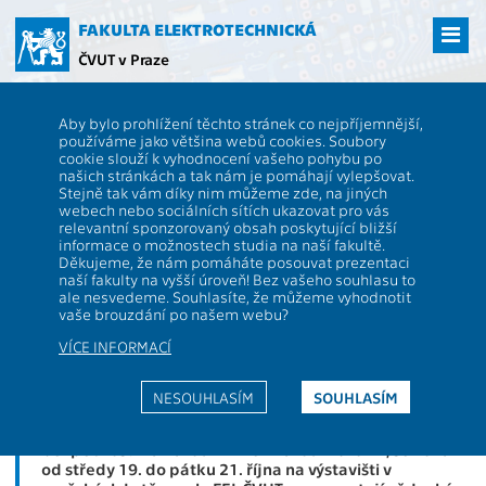
Přejít
na
FAKULTA ELEKTROTECHNICKÁ
hlavní
ČVUT v Praze
obsah
ČVUT
FEL
Aktuality
FEL ČVUT na Future Forces Forum: multirobotické
Aby bylo prohlížení těchto stránek co nejpříjemnější,
platformy, systém identifikace palby i monitorování životních funkcí
používáme jako většina webů cookies. Soubory
vojáků
cookie slouží k vyhodnocení vašeho pohybu po
FEL ČVUT na Future Forces Forum:
našich stránkách a tak nám je pomáhají vylepšovat.
Stejně tak vám díky nim můžeme zde, na jiných
multirobotické platformy, systém
webech nebo sociálních sítích ukazovat pro vás
relevantní sponzorovaný obsah poskytující bližší
identifikace palby i monitorování
informace o možnostech studia na naší fakultě.
Děkujeme, že nám pomáháte posouvat prezentaci
životních funkcí vojáků
naší fakulty na vyšší úroveň! Bez vašeho souhlasu to
ale nesvedeme. Souhlasíte, že můžeme vyhodnotit
vaše brouzdání po našem webu?
Umělá inteligence ve službách zdravotnických,
VÍCE INFORMACÍ
bezpečnostních a vojenských institucí veřejného
sektoru. Tak by se dala krátce popsat prezentace
Fakulty elektrotechnické ČVUT na mezinárodní výstavě
NESOUHLASÍM
SOUHLASÍM
Future Forces Forum. Událost, která představuje
nejnovější technologie a přístupy k zajištění obrany a
bezpečnosti na národní i mezinárodní úrovni, se koná
od středy 19. do pátku 21. října na výstavišti v