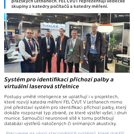
pražských Letňanech. FEL ČVUT reprezentují vědecké
skupiny z katedry počítačů a katedry měření.
Systém pro identifikaci příchozí palby a
virtuální laserová střelnice
Postupy umělé inteligence se uplatňují i v projektech,
které rozvíjí katedra měření FEL ČVUT. V Letňanech mimo
jiné představí systém pro identifikaci příchozí palby, který
dokáže rozpoznat typ zbraně, ze které výstřel vyšel, i druh
munice. Samoučící neuronové sítě k tomu potřebují
databázi výstřelů natočených či snímaných akusticky.
„Pracujeme na vývoji stacionárních systémů, které dokáží