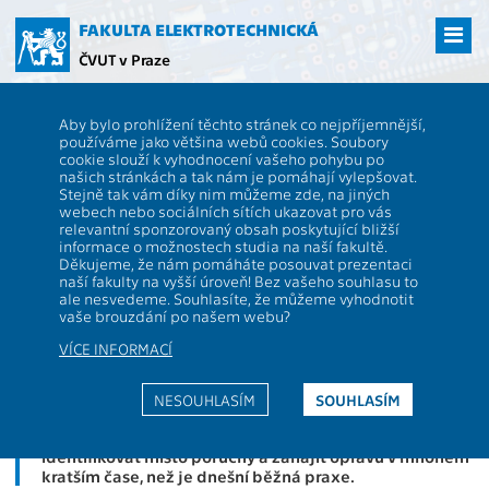
Přejít
na
FAKULTA ELEKTROTECHNICKÁ
hlavní
ČVUT v Praze
obsah
ČVUT
FEL
Aktuality
Vize o krok blíže skutečnosti: Roje dronů s umělou
Aby bylo prohlížení těchto stránek co nejpříjemnější,
inteligencí z FEL ČVUT provádějí inspekci elektrického vedení
používáme jako většina webů cookies. Soubory
Vize o krok blíže skutečnosti: Roje
cookie slouží k vyhodnocení vašeho pohybu po
našich stránkách a tak nám je pomáhají vylepšovat.
dronů s umělou inteligencí z FEL
Stejně tak vám díky nim můžeme zde, na jiných
webech nebo sociálních sítích ukazovat pro vás
ČVUT provádějí inspekci
relevantní sponzorovaný obsah poskytující bližší
informace o možnostech studia na naší fakultě.
elektrického vedení
Děkujeme, že nám pomáháte posouvat prezentaci
naší fakulty na vyšší úroveň! Bez vašeho souhlasu to
ale nesvedeme. Souhlasíte, že můžeme vyhodnotit
vaše brouzdání po našem webu?
Silná bouřka způsobila výpadky elektřiny. Z dobíjecích
stanic umístěných na stožárech vysokého napětí vylétá
VÍCE INFORMACÍ
skupina dronů. Proletí určenou trasu a jejich kamery
snímají vybrané prvky elektrického vedení. Získané
záběry jsou již během letu analyzovány s využitím
NESOUHLASÍM
SOUHLASÍM
strojového učení a zaslány pro finální vyhodnocení
pracovníkům inspekce. Ti tak mohou okamžitě
identifikovat místo poruchy a zahájit opravu v mnohem
kratším čase, než je dnešní běžná praxe.