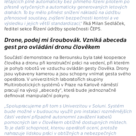
létajících plně automaticky bez přímého řízení pilotem po
přesně vytyčených a automaticky generovaných letových
drahách. To by mělo přinést snížení nákladů na údržbu
přenosové soustavy, zvýšení bezpečnosti kontrol a ve
výsledku i jejich větší standardizaci,“
říká Milan Sedláček,
ředitel sekce Řízení údržby společnosti ČEPS.
Drone, podej mi šroubovák. Vzniká abeceda
gest pro ovládání dronu člověkem
Součástí demonstrace na Berounsku byla také kooperace
člověka a dronu při konstrukční práci na vedení, při kterém
je pohyb robotů ve vzduchu ovládán gesty člověka. Drony
jsou vybaveny kamerou a jsou schopny vnímat gesta svého
operátora. V univerzitních laboratořích skupiny
Multirobotických systémů v Praze na Karlově náměstí
pracují na vývoji „abecedy“, která bude jednoznačně
definovat manipulační pokyny.
„Spolupracujeme při tom s Univerzitou v Soluni. Systém
bude možné v budoucnu využít pro instalaci rozměrnějších
částí vedení případně autonomní zavážení kabelů
pomocných lan v člověkem obtížně dostupných místech.
To je další schopnost, kterou operátoři ocení, protože
nahrazuje lidskou práci v obtížných a nebezpečných