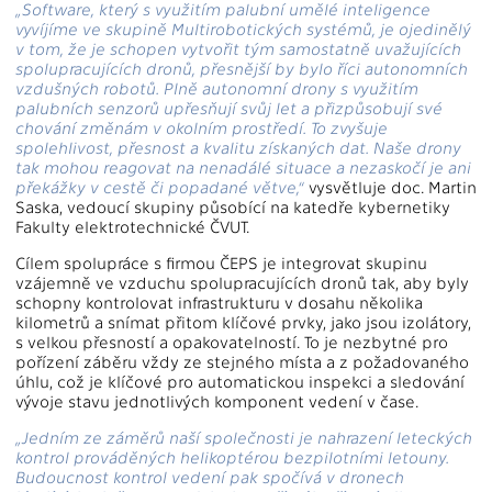
„Software, který s využitím palubní umělé inteligence
vyvíjíme ve skupině Multirobotických systémů, je ojedinělý
v tom, že je schopen vytvořit tým samostatně uvažujících
spolupracujících dronů, přesnější by bylo říci autonomních
vzdušných robotů. Plně autonomní drony s využitím
palubních senzorů upřesňují svůj let a přizpůsobují své
chování změnám v okolním prostředí. To zvyšuje
spolehlivost, přesnost a kvalitu získaných dat. Naše drony
tak mohou reagovat na nenadálé situace a nezaskočí je ani
překážky v cestě či popadané větve,“
vysvětluje doc. Martin
Saska, vedoucí skupiny působící na katedře kybernetiky
Fakulty elektrotechnické ČVUT.
Cílem spolupráce s firmou ČEPS je integrovat skupinu
vzájemně ve vzduchu spolupracujících dronů tak, aby byly
schopny kontrolovat infrastrukturu v dosahu několika
kilometrů a snímat přitom klíčové prvky, jako jsou izolátory,
s velkou přesností a opakovatelností. To je nezbytné pro
pořízení záběru vždy ze stejného místa a z požadovaného
úhlu, což je klíčové pro automatickou inspekci a sledování
vývoje stavu jednotlivých komponent vedení v čase.
„Jedním ze záměrů naší společnosti je nahrazení leteckých
kontrol prováděných helikoptérou bezpilotními letouny.
Budoucnost kontrol vedení pak spočívá v dronech