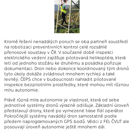
Kromě řešení nenadálých poruch se oba partneři soustředí
na robotizaci preventivních kontrol celé rozsáhlé
přenosové soustavy v ČR. V současné době inspekci
elektrického vedení zajišťuje pilotovaná helikoptéra, která
letí od jednoho stožáru ke druhému a posádka pořizuje
dokumentaci. Dron nebo dokonce koordinovaný tým dronů
tyto úkoly dokáže zvládnout mnohem rychleji a také
levněji. ČEPS chce v budoucnosti nahradit pilotované
inspekce bezpilotními prostředky, které mohou mít různou
míru autonomie.
Právě různá míra autonomie je vlastnost, která od sebe
jednotlivé systémy dronů výrazně odlišuje. Základní úroveň
představují drony, které po vymezené trase řídí operátor.
Pokročilejší systémy navádějí dron samostatně podle
předem naprogramovaných GPS bodů. Vědci z FEL ČVUT ale
posouvají úroveň autonomie ještě mnohem dál.