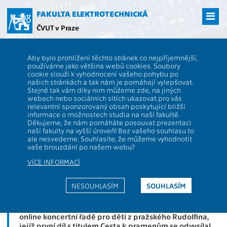
Přejít
na
FAKULTA ELEKTROTECHNICKÁ
hlavní
ČVUT v Praze
obsah
ČVUT
FEL
Aktuality
Robot Ludvík z Fakulty elektrotechnické ČVUT to
Aby bylo prohlížení těchto stránek co nejpříjemnější,
pořádně rozjel. Podívejte se na jeho předvánoční koncerty s PKF –
používáme jako většina webů cookies. Soubory
Prague Philharmonia
cookie slouží k vyhodnocení vašeho pohybu po
Robot Ludvík z Fakulty
našich stránkách a tak nám je pomáhají vylepšovat.
Stejně tak vám díky nim můžeme zde, na jiných
elektrotechnické ČVUT to pořádně
webech nebo sociálních sítích ukazovat pro vás
relevantní sponzorovaný obsah poskytující bližší
rozjel. Podívejte se na jeho
informace o možnostech studia na naší fakultě.
Děkujeme, že nám pomáháte posouvat prezentaci
předvánoční koncerty s PKF –
naší fakulty na vyšší úroveň! Bez vašeho souhlasu to
ale nesvedeme. Souhlasíte, že můžeme vyhodnotit
Prague Philharmonia
vaše brouzdání po našem webu?
VÍCE INFORMACÍ
Humanoidní robot Ludvík, který je dílem studentů
programu
Kybernetika a robotika
na Fakultě
NESOUHLASÍM
SOUHLASÍM
elektrotechnické ČVUT (FEL ČVUT) a nedávno uváděl
fakultní den otevřených dveří, získal další angažmá v
orchestru
PKF – Prague Philharmonia
. Vystupuje v
online koncertní řadě pro děti z pražského Rudolfina,
jejíž první díl s titulem Cesta k pramenům se odvysílal