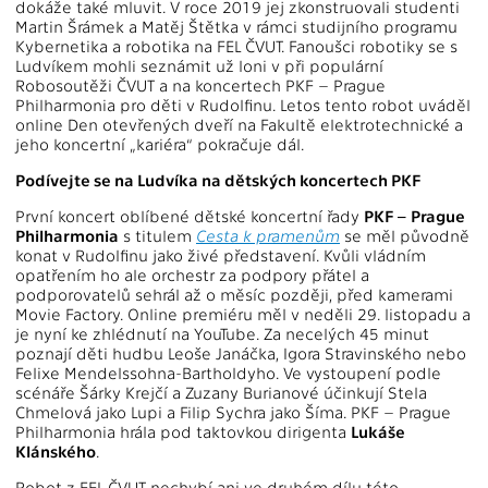
dokáže také mluvit. V roce 2019 jej zkonstruovali studenti
Martin Šrámek a Matěj Štětka v rámci studijního programu
Kybernetika a robotika na FEL ČVUT. Fanoušci robotiky se s
Ludvíkem mohli seznámit už loni v při populární
Robosoutěži ČVUT a na koncertech PKF – Prague
Philharmonia pro děti v Rudolfinu. Letos tento robot uváděl
online Den otevřených dveří na Fakultě elektrotechnické a
jeho koncertní „kariéra“ pokračuje dál.
Podívejte se na Ludvíka na dětských koncertech PKF
První koncert oblíbené dětské koncertní řady
PKF – Prague
Philharmonia
s titulem
Cesta k pramenům
se měl původně
konat v Rudolfinu jako živé představení. Kvůli vládním
opatřením ho ale orchestr za podpory přátel a
podporovatelů sehrál až o měsíc později, před kamerami
Movie Factory. Online premiéru měl v neděli 29. listopadu a
je nyní ke zhlédnutí na YouTube. Za necelých 45 minut
poznají děti hudbu Leoše Janáčka, Igora Stravinského nebo
Felixe Mendelssohna-Bartholdyho. Ve vystoupení podle
scénáře Šárky Krejčí a Zuzany Burianové účinkují Stela
Chmelová jako Lupi a Filip Sychra jako Šíma. PKF – Prague
Philharmonia hrála pod taktovkou dirigenta
Lukáše
Klánského
.
Robot z FEL ČVUT nechybí ani ve druhém dílu této