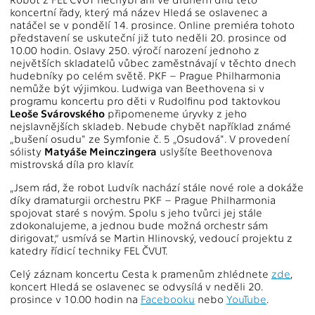
koncertní řady, který má název Hledá se oslavenec a
natáčel se v pondělí 14. prosince. Online premiéra tohoto
představení se uskuteční již tuto neděli 20. prosince od
10.00 hodin. Oslavy 250. výročí narození jednoho z
největších skladatelů vůbec zaměstnávají v těchto dnech
hudebníky po celém světě. PKF – Prague Philharmonia
nemůže být výjimkou. Ludwiga van Beethovena si v
programu koncertu pro děti v Rudolfinu pod taktovkou
Leoše Svárovského
připomeneme úryvky z jeho
nejslavnějších skladeb. Nebude chybět například známé
„bušení osudu" ze Symfonie č. 5 „Osudová". V provedení
sólisty
Matyáše Meinczingera
uslyšíte Beethovenova
mistrovská díla pro klavír.
„Jsem rád, že robot Ludvík nachází stále nové role a dokáže
díky dramaturgii orchestru PKF – Prague Philharmonia
spojovat staré s novým. Spolu s jeho tvůrci jej stále
zdokonalujeme, a jednou bude možná orchestr sám
dirigovat,“ usmívá se Martin Hlinovský, vedoucí projektu z
katedry řídicí techniky FEL ČVUT.
Celý záznam koncertu Cesta k pramenům zhlédnete
zde
,
koncert Hledá se oslavenec se odvysílá v neděli 20.
prosince v 10.00 hodin na
Facebooku
nebo
YouTube
.