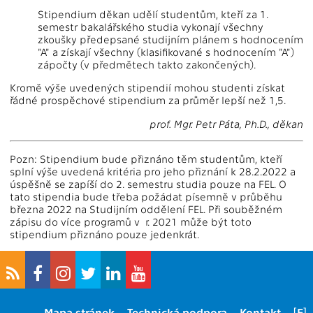
Stipendium děkan udělí studentům, kteří za 1.
semestr bakalářského studia vykonají všechny
zkoušky předepsané studijním plánem s hodnocením
"A" a získají všechny (klasifikované s hodnocením "A")
zápočty (v předmětech takto zakončených).
Kromě výše uvedených stipendií mohou studenti získat
řádné prospěchové stipendium za průměr lepší než 1,5.
prof. Mgr. Petr Páta, Ph.D., děkan
Pozn: Stipendium bude přiznáno těm studentům, kteří
splní výše uvedená kritéria pro jeho přiznání k 28.2.2022 a
úspěšně se zapíší do 2. semestru studia pouze na FEL. O
tato stipendia bude třeba požádat písemně v průběhu
března 2022 na Studijním oddělení FEL. Při souběžném
zápisu do více programů v r. 2021 může být toto
stipendium přiznáno pouze jedenkrát.
Mapa stránek
Technická podpora
Kontakt
[E]