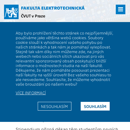
Přejít
na
FAKULTA ELEKTROTECHNICKÁ
hlavní
ČVUT v Praze
obsah
ČVUT
FEL
Aktuality
Mimořádná motivační stipendia na podporu
Aby bylo prohlížení těchto stránek co nejpříjemnější,
nejlepších uchazečů ze středních škol, akademický rok 2021/2022
používáme jako většina webů cookies. Soubory
Mimořádná motivační stipendia
cookie slouží k vyhodnocení vašeho pohybu po
našich stránkách a tak nám je pomáhají vylepšovat.
na podporu nejlepších uchazečů
Stejně tak vám díky nim můžeme zde, na jiných
webech nebo sociálních sítích ukazovat pro vás
ze středních škol, akademický rok
relevantní sponzorovaný obsah poskytující bližší
informace o možnostech studia na naší fakultě.
2021/2022
Děkujeme, že nám pomáháte posouvat prezentaci
naší fakulty na vyšší úroveň! Bez vašeho souhlasu to
ale nesvedeme. Souhlasíte, že můžeme vyhodnotit
vaše brouzdání po našem webu?
Motivační stipendium 2 000 Kč pro nejúspěšnější
uchazeče z přijímacích testů
VÍCE INFORMACÍ
Stipendium přizná děkan 100 uchazečům, kteří
získají z přijímacích testů nejvíce bodů
.
NESOUHLASÍM
SOUHLASÍM
Motivační stipendium 7000 Kč pro nejlepší
středoškoláky
Stipendium přizná děkan těm studentům prvních