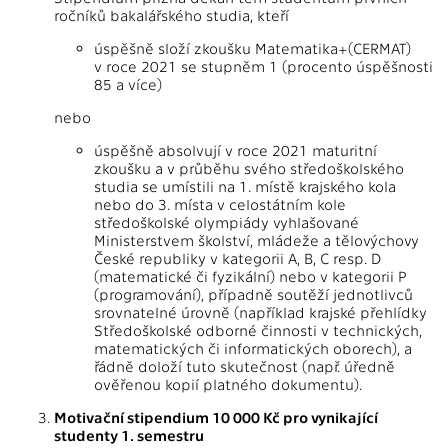
ročníků bakalářského studia, kteří
úspěšně složí zkoušku Matematika+(CERMAT)
v roce 2021 se stupněm 1 (procento úspěšnosti
85 a více)
nebo
úspěšně absolvují v roce 2021 maturitní
zkoušku a v průběhu svého středoškolského
studia se umístili na 1. místě krajského kola
nebo do 3. místa v celostátním kole
středoškolské olympiády vyhlašované
Ministerstvem školství, mládeže a tělovýchovy
České republiky v kategorii A, B, C resp. D
(matematické či fyzikální) nebo v kategorii P
(programování), případně soutěží jednotlivců
srovnatelné úrovně (například krajské přehlídky
Středoškolské odborné činnosti v technických,
matematických či informatických oborech), a
řádně doloží tuto skutečnost (např. úředně
ověřenou kopií platného dokumentu).
Motivační stipendium 10 000 Kč pro vynikající
studenty 1. semestru