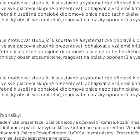
je motivovat studující k soustavné a systematické přípravě k
 ve své pracovní skupině prezentovat, obhajovat a vzájemě kritic
řebné k úspěšné obhajobě diplomové práce nebo technického pr
chnický obsah srozumitelně, reagovat na otázky oponentů a 
je motivovat studující k soustavné a systematické přípravě k
 ve své pracovní skupině prezentovat, obhajovat a vzájemě kritic
řebné k úspěšné obhajobě diplomové práce nebo technického pr
chnický obsah srozumitelně, reagovat na otázky oponentů a 
je motivovat studující k soustavné a systematické přípravě k
 ve své pracovní skupině prezentovat, obhajovat a vzájemě kritic
řebné k úspěšné obhajobě diplomové práce nebo technického pr
chnický obsah srozumitelně, reagovat na otázky oponentů a 
:
řednášky:
ademické prezentace. Účel obhajoby a očekávání komise. Rozdíl mezi 
 diplomové práce. Jak vybrat klíčové informace pro prezentaci. Vizua
iagramů. Práce s PowerPointem / LaTeX a jinými nástroji. Prezentační
omise. Jak zvládat stres a nejistotu.