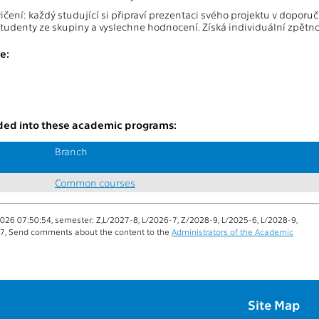
cvičení: každý studující si připraví prezentaci svého projektu v dop
studenty ze skupiny a vyslechne hodnocení. Získá individuální zpětn
e:
uded into these academic programs:
Branch
Common courses
026 07:50:54, semester: Z,L/2027-8, L/2026-7, Z/2028-9, L/2025-6, L/2028-9,
7, Send comments about the content to the
Administrators of the Academic
Site Map