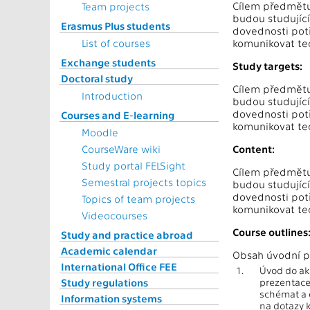
Cílem předmětu 
Team projects
budou studující
Erasmus Plus students
dovednosti pot
List of courses
komunikovat te
Exchange students
Study targets:
Doctoral study
Cílem předmětu 
Introduction
budou studující
dovednosti pot
Courses and E-learning
komunikovat te
Moodle
CourseWare wiki
Content:
Study portal FELSight
Cílem předmětu 
Semestral projects topics
budou studující
dovednosti pot
Topics of team projects
komunikovat te
Videocourses
Course outlines
Study and practice abroad
Academic calendar
Obsah úvodní p
International Office FEE
1.
Úvod do ak
Study regulations
prezentace
schémat a d
Information systems
na dotazy k