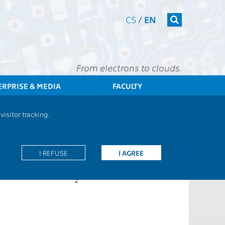
CS
/
EN
From electrons to clouds.
ERPRISE & MEDIA
FACULTY
CTU
FEE
Students
Subject description - B2M34PKO
isitor tracking.
2BP+15BC+35BD
g:
I REFUSE
CS
I AGREE
Z
2