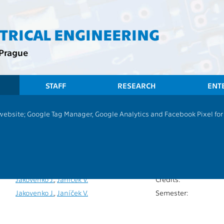
CTRICAL ENGINEERING
 Prague
STAFF
RESEARCH
ENT
 website; Google Tag Manager, Google Analytics and Facebook Pixel for v
Příprava k obhajobě
P
Extent of teaching:
13134
Language of teachin
Jakovenko J.
Completion:
Jakovenko J.
,
Janíček V.
Credits:
Jakovenko J.
,
Janíček V.
Semester: