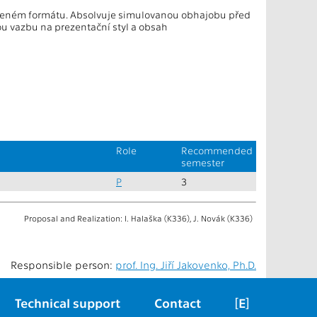
oručeném formátu. Absolvuje simulovanou obhajobu před
ou vazbu na prezentační styl a obsah
Role
Recommended
semester
P
3
Proposal and Realization: I. Halaška (K336), J. Novák (K336)
Responsible person:
prof. Ing. Jiří Jakovenko, Ph.D.
Technical support
Contact
[E]