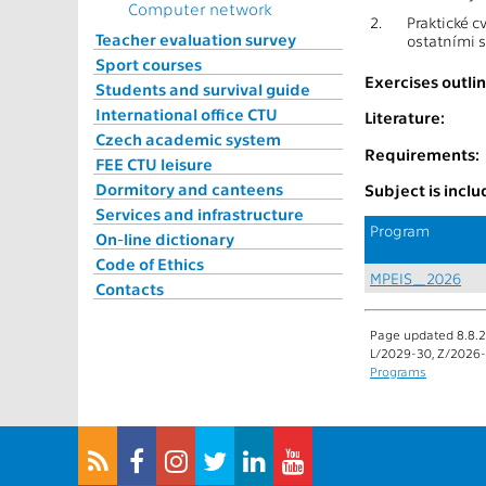
Computer network
2.
Praktické 
Teacher evaluation survey
ostatními 
Sport courses
Exercises outlin
Students and survival guide
International office CTU
Literature:
Czech academic system
Requirements:
FEE CTU leisure
Dormitory and canteens
Subject is incl
Services and infrastructure
Program
On-line dictionary
Code of Ethics
MPEIS_2026
Contacts
Page updated 8.8.2
L/2029-30, Z/2026-
Programs