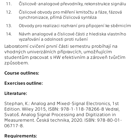
11.
Číslicově-analogové převodníky, rekonstrukce signálu
12.
Číslicové obvody pro měření kmitočtu a fáze, fázová
synchronizace, přímá číslicová syntéza
13.
Obvody pro realizaci rozhraní pro připojení ke sběrnicím
14.
Návrh analogové a číslicové části z hlediska vlastního
vyzařování a odolnosti proti rušení
Laboratorní cvičení první části semestru probíhají na
vhodných univerzálních přípravcích, umožňujícím
studentům pracovat s HW efektivním a zároveň tvůrčím
způsobem.
Course outlines:
Exercises outline:
Literature:
Stephan, K.: Analog and Mixed-Signal Electronics, 1st
Edition. Wiley 2015, ISBN: 978-1-118-78266-8 Vedral,
Svatoš. Analog Signal Processing and Digitization in
Measurement. Česká technika, 2020. ISBN: 978-80-01-
06717-8.
Requirements: