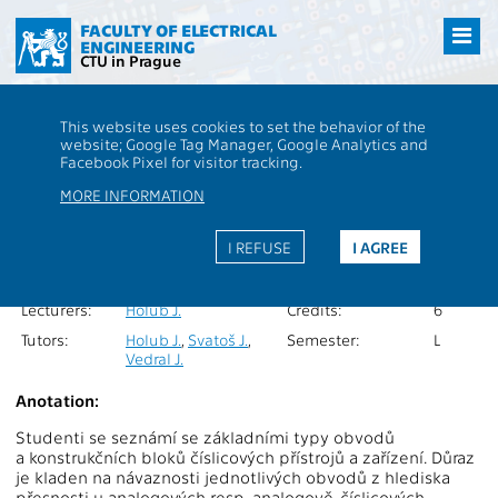
Přejít
na
FACULTY OF ELECTRICAL
ENGINEERING
hlavní
CTU in Prague
obsah
CTU
FEE
Students
Subject description - BUM-OTP
This website uses cookies to set the behavior of the
website; Google Tag Manager, Google Analytics and
BUM-OTP
Obvodové techniky přístrojů
Facebook Pixel for visitor tracking.
Roles:
PV
Extent of
2P+2L
MORE INFORMATION
teaching:
Department:
13138
Language of
I REFUSE
I AGREE
teaching:
Guarantors:
Holub J.
Completion:
Z,ZK
Lecturers:
Holub J.
Credits:
6
Tutors:
Holub J.
,
Svatoš J.
,
Semester:
L
Vedral J.
Anotation:
Studenti se seznámí se základními typy obvodů
a konstrukčních bloků číslicových přístrojů a zařízení. Důraz
je kladen na návaznosti jednotlivých obvodů z hlediska
přesnosti u analogových resp. analogově-číslicových