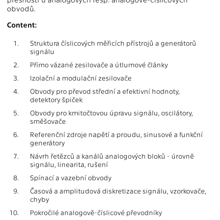
obvodů.
Content:
1.
Struktura číslicových měřicích přístrojů a generátorů
signálu
2.
Přímo vázané zesilovače a útlumové články
3.
Izolační a modulační zesilovače
4.
Obvody pro převod střední a efektivní hodnoty,
detektory špiček
5.
Obvody pro kmitočtovou úpravu signálu, oscilátory,
směšovače
6.
Referenční zdroje napětí a proudu, sinusové a funkční
generátory
7.
Návrh řetězců a kanálů analogových bloků - úrovně
signálu, linearita, rušení
8.
Spínací a vazební obvody
9.
Časová a amplitudová diskretizace signálu, vzorkovače,
chyby
10.
Pokročilé analogově-číslicové převodníky