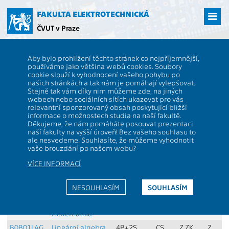
Přejít
na
FAKULTA ELEKTROTECHNICKÁ
hlavní
ČVUT v Praze
obsah
ČVUT
FEL
Studenti
Studijní plány a předměty
Skupina předmětů -
Aby bylo prohlížení těchto stránek co nejpříjemnější,
2025_BOIP - Povinné předměty programu
používáme jako většina webů cookies. Soubory
A
|
D
|
L
|
M
|
O
|
P
|
Ř
|
S
cookie slouží k vyhodnocení vašeho pohybu po
našich stránkách a tak nám je pomáhají vylepšovat.
Popis stránky:
Stejně tak vám díky nim můžeme zde, na jiných
webech nebo sociálních sítích ukazovat pro vás
Zde je rozepsána skupina předmětů. Jsou zde
relevantní sponzorovaný obsah poskytující bližší
vidět požadavky pro její splnění a její role ve
informace o možnostech studia na naší fakultě.
skladbě studia. Seznam je řazen abecedně dle
Děkujeme, že nám pomáháte posouvat prezentaci
kódu katedry a jména předmětu.
naší fakulty na vyšší úroveň! Bez vašeho souhlasu to
ale nesvedeme. Souhlasíte, že můžeme vyhodnotit
Skupina:
Povinné předměty programu
vaše brouzdání po našem webu?
Min. kreditů:
109
Max. kreditů:
109
Role:
P - Povinné
VÍCE INFORMACÍ
Min. předmětů:
19
předměty programu
Předmět
Název
Rozsah
Jazyk
Zakon-
Sem.
NESOUHLASÍM
SOUHLASÍM
výuky
výuky
čení
B4B01DMA
Diskrétní
2P+2S
CS
Z,ZK
Z
matematika
B0B01LAG
Lineární algebra
4P+2S
CS
Z,ZK
Z