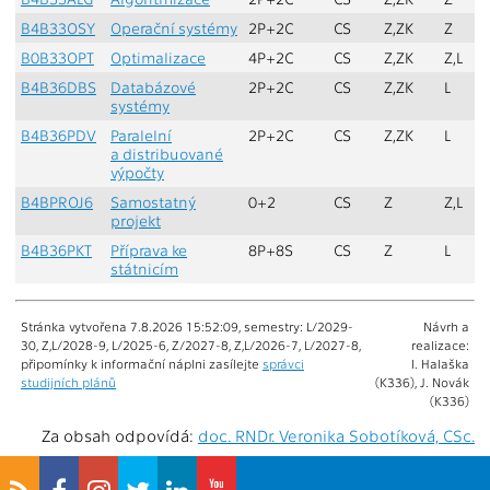
B4B33OSY
Operační systémy
2P+2C
CS
Z,ZK
Z
B0B33OPT
Optimalizace
4P+2C
CS
Z,ZK
Z,L
B4B36DBS
Databázové
2P+2C
CS
Z,ZK
L
systémy
B4B36PDV
Paralelní
2P+2C
CS
Z,ZK
L
a distribuované
výpočty
B4BPROJ6
Samostatný
0+2
CS
Z
Z,L
projekt
B4B36PKT
Příprava ke
8P+8S
CS
Z
L
státnicím
Stránka vytvořena 7.8.2026 15:52:09, semestry: L/2029-
Návrh a
30, Z,L/2028-9, L/2025-6, Z/2027-8, Z,L/2026-7, L/2027-8,
realizace:
připomínky k informační náplni zasílejte
správci
I. Halaška
studijních plánů
(K336), J. Novák
(K336)
Za obsah odpovídá:
doc. RNDr. Veronika Sobotíková, CSc.