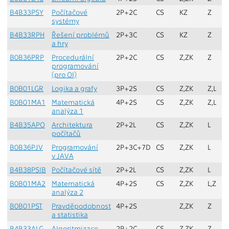
B4B33PSY
Počítačové
2P+2C
CS
KZ
Z
systémy
B4B33RPH
Řešení problémů
2P+3C
CS
KZ
Z
a hry
B0B36PRP
Procedurální
2P+2C
CS
Z,ZK
Z
programování
(pro OI)
B0B01LGR
Logika a grafy
3P+2S
CS
Z,ZK
Z,L
B0B01MA1
Matematická
4P+2S
CS
Z,ZK
Z,L
analýza 1
B4B35APO
Architektura
2P+2L
CS
Z,ZK
L
počítačů
B0B36PJV
Programování
2P+3C+7D
CS
Z,ZK
L
v JAVA
B4B38PSIB
Počítačové sítě
2P+2L
CS
Z,ZK
L
B0B01MA2
Matematická
4P+2S
CS
Z,ZK
L,Z
analýza 2
B0B01PST
Pravděpodobnost
4P+2S
Z,ZK
Z
a statistika
B4B33ALG
Algoritmizace
2P+2C
CS
Z,ZK
Z