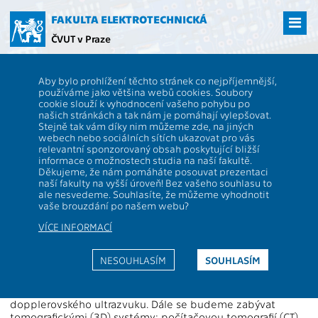
Přejít
na
FAKULTA ELEKTROTECHNICKÁ
hlavní
ČVUT v Praze
obsah
ČVUT
FEL
Studenti
Studijní plány a předměty
Popis předmětu -
Aby bylo prohlížení těchto stránek co nejpříjemnější,
BAB33ZSL
používáme jako většina webů cookies. Soubory
cookie slouží k vyhodnocení vašeho pohybu po
BAB33ZSL
Zobrazovací systémy v lékařství
našich stránkách a tak nám je pomáhají vylepšovat.
Role:
Stejně tak vám díky nim můžeme zde, na jiných
P
Rozsah výuky:
2P+1C
webech nebo sociálních sítích ukazovat pro vás
Katedra:
13133
Jazyk výuky:
CS
relevantní sponzorovaný obsah poskytující bližší
informace o možnostech studia na naší fakultě.
Garanti:
Kybic J.
Zakončení:
Z,ZK
Děkujeme, že nám pomáháte posouvat prezentaci
naší fakulty na vyšší úroveň! Bez vašeho souhlasu to
Přednášející:
Kybic J.
Kreditů:
4
ale nesvedeme. Souhlasíte, že můžeme vyhodnotit
Cvičící:
Kybic J.
Semestr:
L
vaše brouzdání po našem webu?
VÍCE INFORMACÍ
Anotace:
Obsahem předmětu je koncepce, vlastnosti a struktura
NESOUHLASÍM
SOUHLASÍM
zobrazovacích systémů užívaných v současné době
v lékařství. Jedná se 2D mikroskopické, rentgenové
a ultrazvukové zobrazovací systémy včetně
dopplerovského ultrazvuku. Dále se budeme zabývat
tomografickými (3D) systémy: počítačovou tomografií (CT),