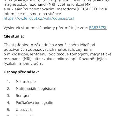
magnetickou rezonancí (MRI) včetně funkční MR
a nukleárními zobrazovacími metodami (PET,SPECT). Další
informace naleznete na stránce
https://cw.fel.cvut.cz/wiki/courses/zsl
Výsledek studentské ankety předmětu je zde:
BAB33ZSL
Cíle studia:
Získat přehled o základních v současném lékařství
používaných zobrazovacích metodách, zejména
o mikroskopii, rentgenu, počítačové tomografii, magnetické
rezonanci (MRI), ultrazvuku a mikroskopii. Rozumět jejich
fyzikálním principům.
Osnovy přednášek:
1.
Mikroskopie
2.
Multimodální registrace
3.
Rentgen
4.
Počítačová tomografie
5.
Ultrazvuk