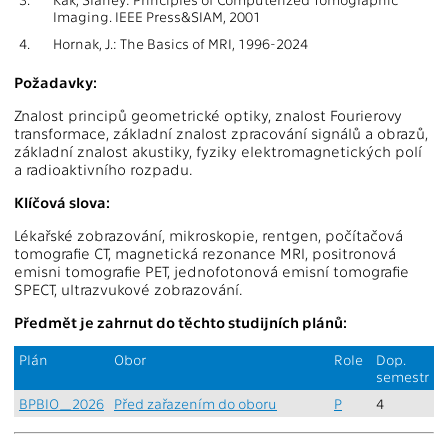
Imaging. IEEE Press&SIAM, 2001
4.
Hornak, J.: The Basics of MRI, 1996-2024
Požadavky:
Znalost principů geometrické optiky, znalost Fourierovy
transformace, základní znalost zpracování signálů a obrazů,
základní znalost akustiky, fyziky elektromagnetických polí
a radioaktivního rozpadu.
Klíčová slova:
Lékařské zobrazování, mikroskopie, rentgen, počítačová
tomografie CT, magnetická rezonance MRI, positronová
emisni tomografie PET, jednofotonová emisní tomografie
SPECT, ultrazvukové zobrazování.
Předmět je zahrnut do těchto studijních plánů:
Plán
Obor
Role
Dop.
semestr
BPBIO_2026
Před zařazením do oboru
P
4