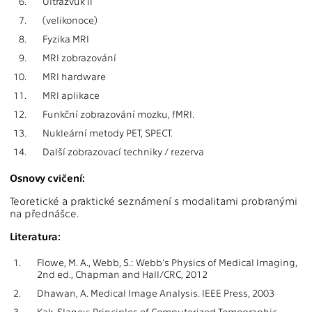
6.
Ultrazvuk II
7.
(velikonoce)
8.
Fyzika MRI
9.
MRI zobrazování
10.
MRI hardware
11.
MRI aplikace
12.
Funkční zobrazování mozku, fMRI.
13.
Nukleární metody PET, SPECT.
14.
Další zobrazovací techniky / rezerva
Osnovy cvičení:
Teoretické a praktické seznámení s modalitami probranými
na přednášce.
Literatura:
1.
Flowe, M. A., Webb, S.: Webb's Physics of Medical Imaging,
2nd ed., Chapman and Hall/CRC, 2012
2.
Dhawan, A. Medical Image Analysis. IEEE Press, 2003
3.
Kak, Slaney: Principles of Computerized Tomographic