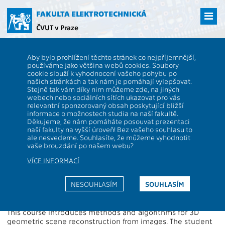
Přejít
na
FAKULTA ELEKTROTECHNICKÁ
hlavní
ČVUT v Praze
obsah
ČVUT
FEL
Studenti
Studijní plány a předměty
Popis předmětu -
Aby bylo prohlížení těchto stránek co nejpříjemnější,
XP33VID
používáme jako většina webů cookies. Soubory
cookie slouží k vyhodnocení vašeho pohybu po
XP33VID
3D Počítačové vidění
našich stránkách a tak nám je pomáhají vylepšovat.
Role:
Stejně tak vám díky nim můžeme zde, na jiných
S
Rozsah výuky:
2P+2S
webech nebo sociálních sítích ukazovat pro vás
Katedra:
13133
Jazyk výuky:
CS
relevantní sponzorovaný obsah poskytující bližší
informace o možnostech studia na naší fakultě.
Garanti:
Šára R.
Zakončení:
ZK
Děkujeme, že nám pomáháte posouvat prezentaci
naší fakulty na vyšší úroveň! Bez vašeho souhlasu to
Přednášející:
Šára R.
Kreditů:
4
ale nesvedeme. Souhlasíte, že můžeme vyhodnotit
Cvičící:
Šára R.
Semestr:
Z
vaše brouzdání po našem webu?
VÍCE INFORMACÍ
Webová stránka:
https://cw.fel.cvut.cz/wiki/courses/tdv/start
NESOUHLASÍM
SOUHLASÍM
Anotace:
This course introduces methods and algorithms for 3D
geometric scene reconstruction from images. The student