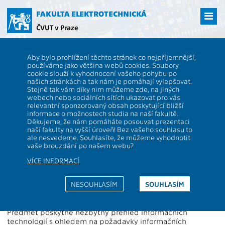
Přejít
na
FAKULTA ELEKTROTECHNICKÁ
hlavní
ČVUT v Praze
obsah
ČVUT
FEL
Studenti
Studijní plány a předměty
Popis předmětu -
Aby bylo prohlížení těchto stránek co nejpříjemnější,
A5M33IZS
používáme jako většina webů cookies. Soubory
cookie slouží k vyhodnocení vašeho pohybu po
A5M33IZS
Informační a znalostní systémy
našich stránkách a tak nám je pomáhají vylepšovat.
Role:
Stejně tak vám díky nim můžeme zde, na jiných
PV
Rozsah výuky:
2P+1C
webech nebo sociálních sítích ukazovat pro vás
Katedra:
13133
Jazyk výuky:
CS
relevantní sponzorovaný obsah poskytující bližší
informace o možnostech studia na naší fakultě.
Garanti:
Zakončení:
Z,ZK
Děkujeme, že nám pomáháte posouvat prezentaci
naší fakulty na vyšší úroveň! Bez vašeho souhlasu to
Přednášející:
Kreditů:
4
ale nesvedeme. Souhlasíte, že můžeme vyhodnotit
Cvičící:
Semestr:
L
vaše brouzdání po našem webu?
VÍCE INFORMACÍ
Webová stránka:
http://cw.felk.cvut.cz/doku.php/courses/a5m33izs/start
NESOUHLASÍM
SOUHLASÍM
Anotace:
Předmět poskytne nezbytný přehled informačních
technologií s ohledem na požadavky informačních