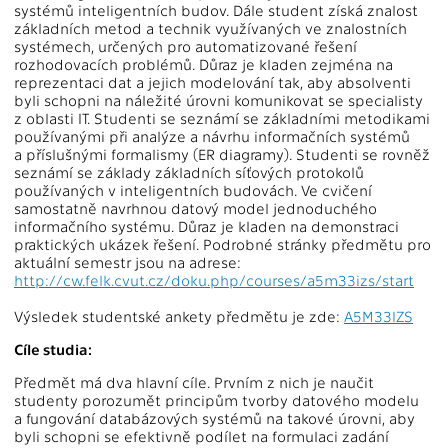
systémů inteligentních budov. Dále student získá znalost
základních metod a technik využívaných ve znalostních
systémech, určených pro automatizované řešení
rozhodovacích problémů. Důraz je kladen zejména na
reprezentaci dat a jejich modelování tak, aby absolventi
byli schopni na náležité úrovni komunikovat se specialisty
z oblasti IT. Studenti se seznámí se základními metodikami
používanými při analýze a návrhu informačních systémů
a příslušnými formalismy (ER diagramy). Studenti se rovněž
seznámí se základy základních síťových protokolů
používaných v inteligentních budovách. Ve cvičení
samostatně navrhnou datový model jednoduchého
informačního systému. Důraz je kladen na demonstraci
praktických ukázek řešení. Podrobné stránky předmětu pro
aktuální semestr jsou na adrese:
http://cw.felk.cvut.cz/doku.php/courses/a5m33izs/start
Výsledek studentské ankety předmětu je zde:
A5M33IZS
Cíle studia:
Předmět má dva hlavní cíle. Prvním z nich je naučit
studenty porozumět principům tvorby datového modelu
a fungování databázových systémů na takové úrovni, aby
byli schopni se efektivně podílet na formulaci zadání