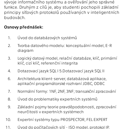
vývoje informačního systému a ověřování jeho správné
funkce. Druhým z cílů je, aby studenti pochopili základní
principy síťových protokolů používaných v inteligentních
budovách.
Osnovy přednášek:
1.
Úvod do databázových systémů
2.
Tvorba datového modelu: konceptuální model, E-R
diagram
3.
Logický datový model, relační databáze, klíč, primární
klíč, cizí klíč, referenční integrita
4.
Dotazovací jazyk SQL I 5.Dotazovací jazyk SQL II
6.
Architektura klient-server, databázová aplikace,
aplikační programátorské rozhraní JDBC, ODBC
7.
Normální formy: 1NF, 2NF, 3NF; transakční zpracování
8.
Úvod do problematiky expertních systémů
9.
Základní pojmy teorie pravděpodobnosti, zpracování
neurčitosti v expertních systémech
10.
Expertní systémy typu PROSPECTOR, FEL EXPERT
11.
Úvod do počítačových sítí - ISO model, protokol IP,