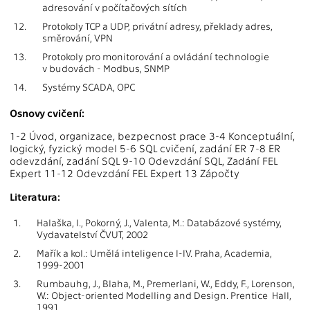
adresování v počítačových sítích
12.
Protokoly TCP a UDP, privátní adresy, překlady adres,
směrování, VPN
13.
Protokoly pro monitorování a ovládání technologie
v budovách - Modbus, SNMP
14.
Systémy SCADA, OPC
Osnovy cvičení:
1-2 Úvod, organizace, bezpecnost prace 3-4 Konceptuální,
logický, fyzický model 5-6 SQL cvičení, zadání ER 7-8 ER
odevzdání, zadání SQL 9-10 Odevzdání SQL, Zadání FEL
Expert 11-12 Odevzdání FEL Expert 13 Zápočty
Literatura:
1.
Halaška, I., Pokorný, J., Valenta, M.: Databázové systémy,
Vydavatelství ČVUT, 2002
2.
Mařík a kol.: Umělá inteligence I-IV. Praha, Academia,
1999-2001
3.
Rumbauhg, J., Blaha, M., Premerlani, W., Eddy, F., Lorenson,
W.: Object-oriented Modelling and Design. Prentice Hall,
1991