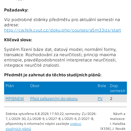
Požadavky:
Viz podrobné stránky předmětu pro aktuální semestr na
adrese:
http://cw.felk.cvut.cz/doku.php/courses/a5m33izs/start
Klíčová slova:
Systém řízení báze dat, datový model, normální formy,
transakce. Rozhodování za neurčitosti, princip maxima
entropie, pravděpodobnostní interpretace neurčitosti,
integrace neurčité znalosti.
Předmět je zahrnut do těchto studijních plánů:
Plán
Obor
Role
Dop.
semestr
MPIBNEW
Před zařazením do oboru
PV
2
Stránka vytvořena 6.8.2026 17:50:22, semestry: Z,L/2026-
Návrh a
7, L/2029-30, Z,L/2028-9, L/2027-8, L/2025-6, Z/2027-8,
realizace:
připomínky k informační náplni zasílejte
správci
I. Halaška
studijních plánů
(K336), J. Novák