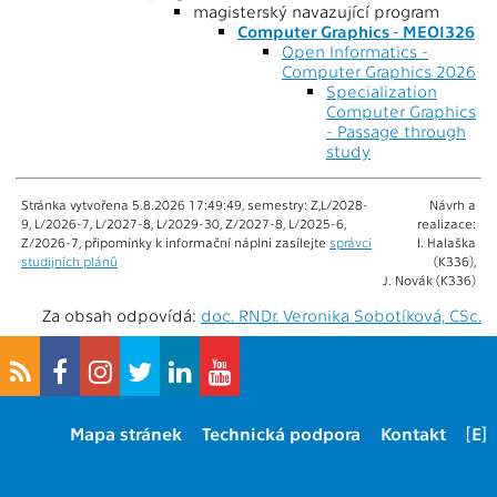
magisterský navazující program
Computer Graphics - MEOI326
Open Informatics -
Computer Graphics 2026
Specialization
Computer Graphics
- Passage through
study
Stránka vytvořena 5.8.2026 17:49:49, semestry: Z,L/2028-
Návrh a
9, L/2026-7, L/2027-8, L/2029-30, Z/2027-8, L/2025-6,
realizace:
Z/2026-7, připomínky k informační náplni zasílejte
správci
I. Halaška
studijních plánů
(K336),
J. Novák (K336)
Za obsah odpovídá:
doc. RNDr. Veronika Sobotíková, CSc.
Mapa stránek
Technická podpora
Kontakt
[E]