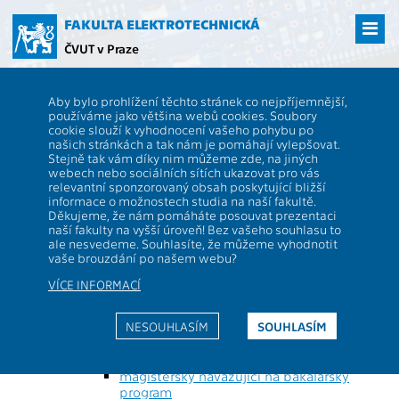
Přejít
na
FAKULTA ELEKTROTECHNICKÁ
hlavní
ČVUT v Praze
obsah
ČVUT
FEL
Studenti
Studijní plány a předměty
Obor: Computer
Aby bylo prohlížení těchto stránek co nejpříjemnější,
Graphics
používáme jako většina webů cookies. Soubory
cookie slouží k vyhodnocení vašeho pohybu po
Popis stránky:
našich stránkách a tak nám je pomáhají vylepšovat.
Obor může být studován v různých formách
Stejně tak vám díky nim můžeme zde, na jiných
studia (prezenční/kombinovaná), typech
webech nebo sociálních sítích ukazovat pro vás
programů (magisterský, bakalářský, ...) a blocích
relevantní sponzorovaný obsah poskytující bližší
(základní, bakalářský). Na této stránce vidíte
informace o možnostech studia na naší fakultě.
obor, jeho studijní plány a doporučené
Děkujeme, že nám pomáháte posouvat prezentaci
průchody.
naší fakulty na vyšší úroveň! Bez vašeho souhlasu to
ale nesvedeme. Souhlasíte, že můžeme vyhodnotit
vaše brouzdání po našem webu?
Obor: Computer Graphics -
VÍCE INFORMACÍ
MEOI326
NESOUHLASÍM
SOUHLASÍM
Open Informatics - 1256056346905
prezenční forma studia
magisterský navazující na bakalářský
program