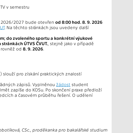
 TV v semestru
u 2026/2027 bude otevřen
od 8:00 hod. 8. 9. 2026
VUT
. Na těchto stránkách jsou uvedeny další
m; do zvoleného sportu a konkrétní výukové
h stránkách ÚTVS ČVUT.
, stejně jako v případě
n rovněž od
8. 9. 2026
.
 slouží pro získání praktických znalostí
řádných zápisů. Vyplněnou
žádost
student
dmět zapíše do KOSu. Po skončení praxe předloží
edcích a časovém průběhu řešení. O udělení
Sobotíková, CSc., proděkanka pro bakalářské studium