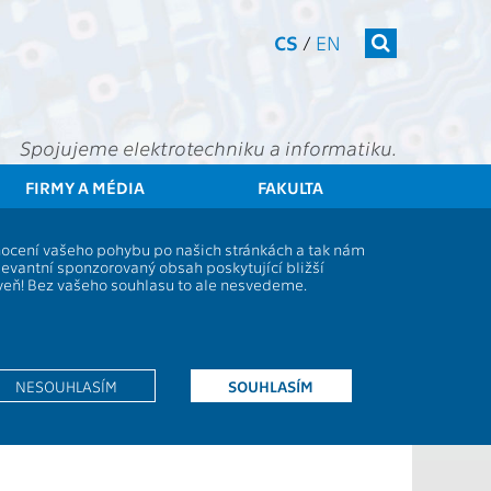
CS
/
EN
Spojujeme elektrotechniku a informatiku.
FIRMY A MÉDIA
FAKULTA
enti
Zápis do zimního semestru akademického roku 2026/2027
dnocení vašeho pohybu po našich stránkách a tak nám
ku 2026/2027
levantní sponzorovaný obsah poskytující bližší
oveň! Bez vašeho souhlasu to ale nesvedeme.
NESOUHLASÍM
SOUHLASÍM