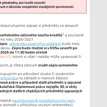
t předměty ani tvořit rozvrh!
 z důvodu nesplnění studijních povinností.
doporučujeme zapsat si předměty za alespoň
1
potřebného váženého součtu kreditů
a současně
ého roku 2026/2027.
zápis
;
referentku studijního oddělení
bude tedy
zápisu.
Zápis bude možné si v KOSu uzavřít po
. 2026 do 11:30 hodin včetně
ntka SO
; rozvrh si však i nadále může upravovat či
ozvrh, je třeba zároveň
zrušit zápis samotného
stupujícím po přerušení studia či studentům
 referentka
na základě e-mailové žádosti.
omová práce a případně další předmět/y vypsané
akalářská/Diplomová práce nejvýše 30, si vždy
padných dalších chybějících předmětů vypsaných
ýhradně
bezhotovostně prostřednictvím karty
o dohodě s příslušnou studijní referentkou
).