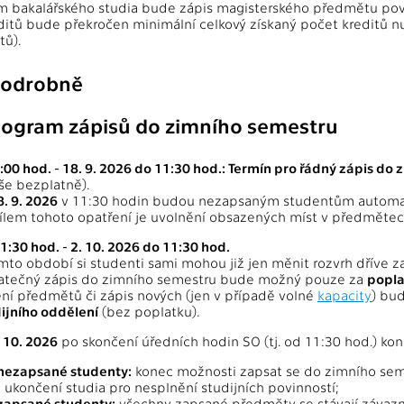
 bakalářského studia bude zápis magisterského předmětu pov
ditů bude překročen minimální celkový získaný počet kreditů n
tů).
 podrobně
ogram zápisů do zimního semestru
6:00 hod. - 18. 9. 2026 do 11:30 hod.: Termín pro řádný zápis do
še bezplatně).
. 9. 2026
v 11:30 hodin budou nezapsaným studentům automat
Cílem tohoto opatření je uvolnění obsazených míst v předmětech 
11:30 hod. - 2. 10. 2026 do 11:30 hod.
mto období si studenti sami mohou již jen měnit rozvrh dříve
tečný zápis do zimního semestru bude možný pouze za
popla
ní předmětů či zápis nových (jen v případě volné
kapacity
) bu
ijního oddělení
(bez poplatku).
 10. 2026
po skončení úředních hodin SO (tj. od 11:30 hod.) ko
nezapsané studenty:
konec možnosti zapsat se do zimního se
 ukončení studia pro nesplnění studijních povinností;
zapsané studenty:
všechny zapsané předměty se stávají závazný