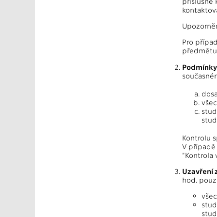
příslušné 
kontaktov
Upozorněn
Pro přípa
předmětu 
Podmínky 
současném
dosa
všec
stud
stud
Kontrolu 
V případě
"Kontrola 
Uzavření 
hod. pouz
všec
stud
stud