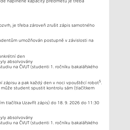
ípadě naplněné kapacity předmětu je třeba
ozvrh, je třeba zároveň zrušit zápis samotného
studentům umožňován postupně v závislosti na
onkrétní den
yly absolvovány
tudiu na ČVUT (studenti 1. ročníku bakalářského
5
í zápisu a pak každý den v noci vpouštěcí robot
.
může student spustit kontrolu sám (tlačítkem
m tlačítka Uzavřít zápis) do 18. 9. 2026 do 11:30
yly absolvovány
studiu na ČVUT (studenti 1. ročníku bakalářského