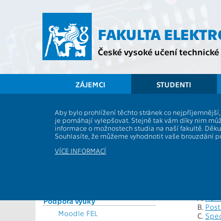
Přejít
na
hlavní
FAKULTA ELEKT
obsah
České vysoké učení technické 
ZÁJEMCI
STUDENTI
Souhrnné informace
Aby bylo prohlížení těchto stránek co nejpříjemnějš
Zápis do
je pomáhají vylepšovat. Stejně tak vám díky nim můž
Vyhlášky a předpisy
informace o možnostech studia na naší fakultě. Děk
Formuláře
Souhlasíte, že můžeme vyhodnotit vaše brouzdání 
Rozvrhy
Vyhláška proděk
VÍCE INFORMACÍ
Časový plán ak. roku
Č.j.:1284/1392
Studijní plány a předměty
Studijní programy
Zápisy v k
Zápisy
Studium a praxe v zahraničí
Harm
Podpora výuky
Post
Moodle FEL
Spec