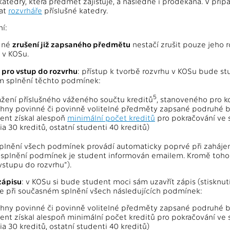
katedry, která předmět zajišťuje, a následně i proděkana. V př
at
rozvrháře
příslušné katedry.
í:
dné
zrušení již zapsaného předmětu
nestačí zrušit pouze jeho r
v KOSu.
pro vstup do rozvrhu
: přístup k tvorbě rozvrhu v KOSu bude 
 splnění těchto podmínek:
5
žení příslušného váženého součtu kreditů
, stanoveného pro k
hny povinné či povinně volitelné předměty zapsané podruhé b
ent získal alespoň
minimální počet kreditů
pro pokračování ve s
ia 30 kreditů, ostatní studenti 40 kreditů)
splnění všech podmínek provádí automaticky poprvé při zahájen
 splnění podmínek je student informován emailem. Kromě toho 
vstupu do rozvrhu").
zápisu
: v KOSu si bude student moci sám uzavřít zápis (stisknutí
e při současném splnění všech následujících podmínek:
hny povinné či povinně volitelné předměty zapsané podruhé b
ent získal alespoň minimální počet kreditů pro pokračování ve 
ia 30 kreditů, ostatní studenti 40 kreditů)