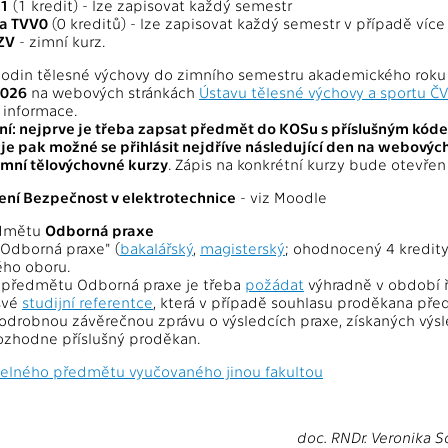
V1
(1 kredit) - lze zapisovat každý semestr
a TVV0
(0 kreditů) - lze zapisovat každý semestr v případě více
ZV
- zimní kurz.
hodin tělesné výchovy do zimního semestru akademického rok
2026
na webových stránkách
Ústavu tělesné výchovy a sportu Č
informace.
í: nejprve je třeba zapsat předmět do KOSu s příslušným kóde
 je pak možné se přihlásit nejdříve následující den na webovýc
imní tělovýchovné kurzy
. Zápis na konkrétní kurzy bude otevře
lení Bezpečnost v elektrotechnice
- viz Moodle
edmětu
Odborná praxe
Odborná praxe" (
bakalářský
,
magisterský
; ohodnocený 4 kredity)
ho oboru.
 předmětu Odborná praxe je třeba
požádat
výhradně v období 
své
studijní referentce
, která v případě souhlasu proděkana pře
odrobnou závěrečnou zprávu o výsledcích praxe, získaných výsl
ozhodne příslušný proděkan.
itelného předmětu vyučovaného jinou fakultou
doc. RNDr. Veronika 