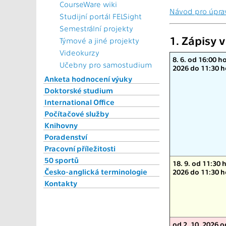
CourseWare wiki
Návod pro úpra
Studijní portál FELSight
Semestrální projekty
1. Zápisy 
Týmové a jiné projekty
Videokurzy
8. 6. od 16:00 ho
Učebny pro samostudium
2026 do 11:30 h
Anketa hodnocení výuky
Doktorské studium
International Office
Počítačové služby
Knihovny
Poradenství
Pracovní příležitosti
50 sportů
18. 9. od 11:30 h
Česko-anglická terminologie
2026 do 11:30 h
Kontakty
od 2. 10. 2026 o