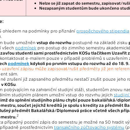
Nelze se již zapsat do semestru, zapisovat/ruši
Nezapsaným studentům bude ukončeno studium
e:
 ohledem na podmínky pro přiznání
prospěchového stipendia
ů
.
m bude umožněn
vstup do rozvrhu
postupně na základě zisku
í všech
podmínek
pro postup do zimního semestru akademick
 uzavřou studenti sami prostřednictvím KOSu tlačítkem Uzavřít 
kontaktovat e-mailem pouze v případě problémů s uzavřením 
šech
podmínek
kdykoli po prvním vstupu do rozvrhu až do 18. 9
 uzavření zápisu může zapisovat/rušit předměty již jen refere
dent sám.
dné zrušení již zapsaného předmětu nestačí zrušit pouze jeho r
 v KOSu
.
 pobývajícím na zahraniční studijní stáži, studentům znovu na
uálním studijním plánem umožní vstup do rozvrhu jejich
studijní
 jimž do splnění studijního plánu chybí pouze bakalářská/dipl
mestru, součet jejichž kreditů je spolu s kredity za předmět B
íslušný předmět Bakalářská/Diplomová práce včetně všech pří
2
emestru.
a případný pozdní zápis do semestru je možné na SO hradit v
 případně prostřednictvím
transakčního zúčtovacího systému
(
p