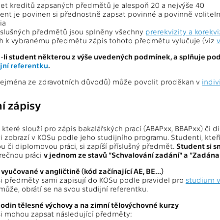
et kreditů zapsaných předmětů je alespoň 20 a nejvýše 40
ent je povinen si přednostně zapsat povinné a povinně volit
ia
íslušných předmětů jsou splněny všechny
prerekvizity a korekvi
h k vybranému předmětu zápis tohoto předmětu vylučuje (viz
-li student některou z výše uvedených podmínek, a splňuje podm
jní referentku
.
zejména ze zdravotních důvodů) může povolit proděkan v
indiv
ní zápisy
které slouží pro zápis bakalářských prací (ABAPxx, BBAPxx) či 
i zobrazí v KOSu podle jeho studijního programu. Studenti, kte
u či diplomovou práci, si zapíší příslušný předmět.
Student si s
rečnou práci
v jednom ze stavů "Schvalování zadání" a "Zadána
vyučované v angličtině (kód začínající AE, BE…)
si předměty sami zapisují do KOSu podle pravidel pro
studium v
ůže, obrátí se na svou studijní referentku.
hodin tělesné výchovy a na zimní tělovýchovné kurzy
si mohou zapsat následující předměty: