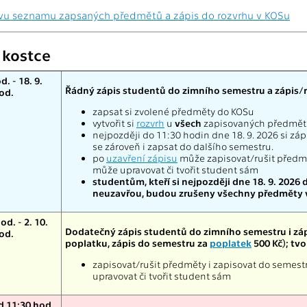
vu seznamu zapsaných předmětů a zápis do rozvrhu v KOSu
v kostce
d. - 18. 9.
Řádný zápis studentů do zimního semestru a zápis/r
od.
zapsat si zvolené předměty do KOSu
vytvořit si
rozvrh
u
všech
zapisovaných předmětů;
nejpozději do 11:30 hodin dne 18. 9. 2026 si z
se zároveň i zapsat do dalšího semestru.
po
uzavření zápisu
může zapisovat/rušit předmět
může upravovat či tvořit student sám
studentům, kteří si nejpozději dne 18. 9. 2026
neuzavřou, budou zrušeny všechny předměty vč
od. - 2. 10.
Dodatečný zápis studentů do zimního semestru i zá
od.
poplatku, zápis do semestru za
poplatek
500 Kč); tvo
zapisovat/rušit předměty i zapisovat do semestr
upravovat či tvořit student sám
d 11:30 hod.