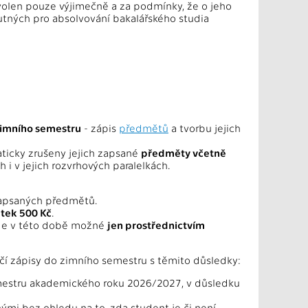
olen pouze výjimečně a za podmínky, že o jeho
utných pro absolvování bakalářského studia
 zimního semestru
- zápis
předmětů
a tvorbu jejich
icky zrušeny jejich zapsané
předměty včetně
i v jejich rozvrhových paralelkách.
 zapsaných předmětů.
tek 500 Kč
.
de v této době možné
jen prostřednictvím
nčí zápisy do zimního semestru s těmito důsledky:
mestru akademického roku 2026/2027, v důsledku
mi bez ohledu na to, zda student je či není