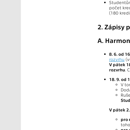
Studentům
počet kre
(180 kredi
2. Zápisy
A. Harmon
8. 6. od 1
rozvrhu
(v
V pátek 18
rozvrhu
. 
18. 9. od 
V to
Doda
Ruše
Stud
V pátek 2.
pro 
toho
pro 