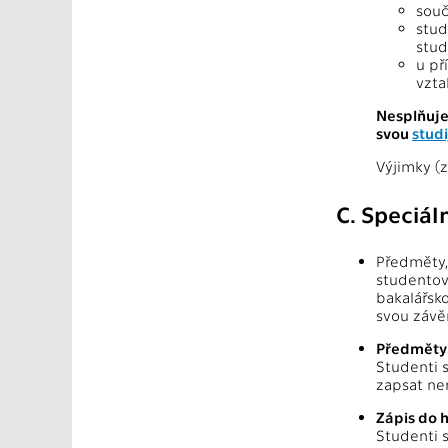
souč
stud
stud
u př
vzta
Nesplňuje
svou
studi
Výjimky (
C. Speciál
Předměty, 
studentov
bakalářsko
svou závě
Předměty 
Studenti 
zapsat nem
Zápis do 
Studenti 