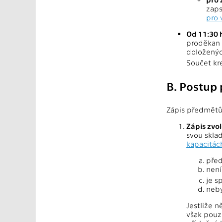
zaps
pro 
Od 11:30 
proděkan 
doložený
Součet kr
B. Postup 
Zápis předmětů,
Zápis zvo
svou skla
kapacitá
před
není
je s
neby
Jestliže 
však pouz