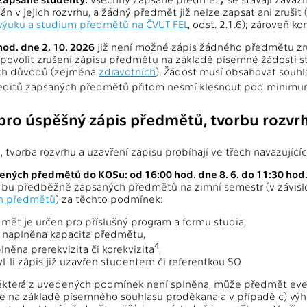
án v jejich rozvrhu, a žádný předmět již nelze zapsat ani zrušit 
výuku a studium předmětů na ČVUT FEL
, odst. 2.1.6); zároveň k
hod. dne 2. 10. 2026
již není možné zápis žádného předmětu zr
povolit zrušení zápisu předmětu na základě písemné žádosti st
ch důvodů (zejména
zdravotních
). Žádost musí obsahovat souhl
editů zapsaných předmětů přitom nesmí klesnout pod minimu
pro úspěšný zápis předmětů, tvorbu rozvrh
 tvorba rozvrhu a uzavření zápisu probíhají ve třech navazujícíc
lených předmětů do KOSu: od 16:00 hod. dne 8. 6. do 11:30 hod.
dbu předběžně zapsaných předmětů na zimní semestr (v závisl
ch předmětů
) za těchto podmínek:
mět je určen pro příslušný program a formu studia,
 naplněna kapacita předmětu,
4
plněna prerekvizita či korekvizita
,
l-li zápis již uzavřen studentem či referentkou SO
některá z uvedených podmínek není splněna, může předmět even
e na základě písemného souhlasu proděkana a v případě c) vý