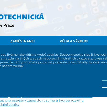
ROTECHNICKÁ
v Praze
ZAMĚSTNANCI
VĚDA A VÝZKUM
ČVUT
FEL
Stud
í, používáme jako většina webů cookies. Soubory cookie slouží k vyho
 zimního semestru akademického ro
eme zde, na jiných webech nebo sociálních sítích ukazovat pro vás re
ujeme, že nám pomáháte posouvat prezentaci naší fakulty na vyšší úr
po našem webu?
anů pro bakalářské a magisterské studium č. 11/2026
2/2026/Hof
ostce
onogram zápisů do zimního semestru ak. r. 2026/2027
up pro úspěšný zápis do rozvrhu a tvorbu rozvrhu
iální zápisy