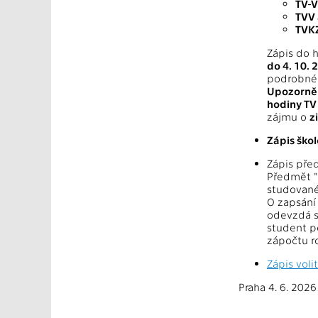
TV-
TVV 
TVK
Zápis do 
do 4. 10. 
podrobné 
Upozorněn
hodiny TV
zájmu o
z
Zápis ško
Zápis př
Předmět "
studované
O zapsání
odevzdá 
student p
zápočtu r
Zápis vol
Praha 4. 6. 2026