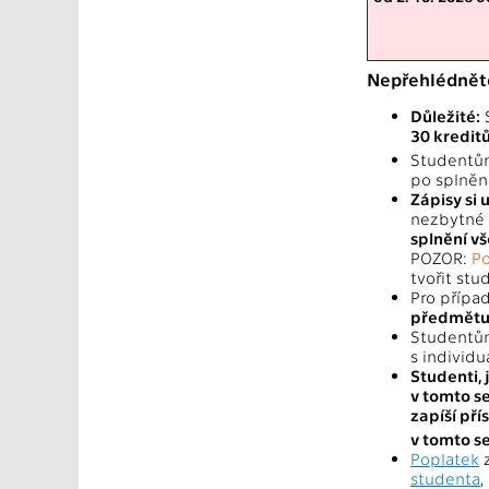
Nepřehlédnět
Důležité:
S
30 kredit
Studentů
po splněn
Zápisy si
nezbytné 
splnění v
POZOR:
Po
tvořit stu
Pro přípa
předmětu
Studentům
s individ
Studenti,
v tomto se
zapíší př
v tomto s
Poplatek
z
studenta
,