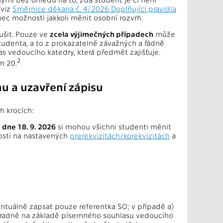
(viz
Směrnice děkana č. 4/2026 Doplňující pravidla
onec možnosti jakkoli měnit osobní rozvrh.
ušit. Pouze ve
zcela výjimečných případech
může
udenta, a to z prokazatelně závažných a řádně
as vedoucího katedry, která předmět zajišťuje.
2
m 20.
u a uzavření zápisu
h krocích:
 dne 18. 9. 2026
si mohou všichni studenti měnit
osti na nastavených
prerekvizitách/korekvizitách
a
tuálně zapsat pouze referentka SO; v případě a)
hradně na základě písemného souhlasu vedoucího