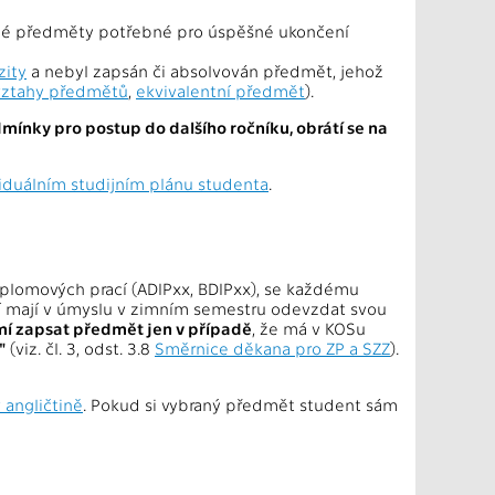
elné předměty potřebné pro úspěšné ukončení
zity
a nebyl zapsán či absolvován předmět, jehož
vztahy předmětů
,
ekvivalentní předmět
).
ínky pro postup do dalšího ročníku, obrátí se na
iduálním studijním plánu studenta
.
diplomových prací (ADIPxx, BDIPxx), se každému
ří mají v úmyslu v zimním semestru odevzdat svou
mí zapsat předmět jen v případě
, že má v KOSu
"
(viz. čl. 3, odst. 3.8
Směrnice děkana pro ZP a SZZ
).
 angličtině
. Pokud si vybraný předmět student sám