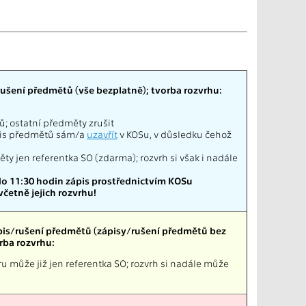
ušení předmětů (vše bezplatně); tvorba rozvrhu:
 ostatní předměty zrušit
ápis předmětů sám/a
uzavřít
v KOSu, v důsledku čehož
y jen referentka SO (zdarma); rozvrh si však i nadále
 do 11:30 hodin zápis prostřednictvím KOSu
etně jejich rozvrhu!
pis/rušení předmětů (zápisy/rušení předmětů bez
rba rozvrhu:
u může již jen referentka SO; rozvrh si nadále může