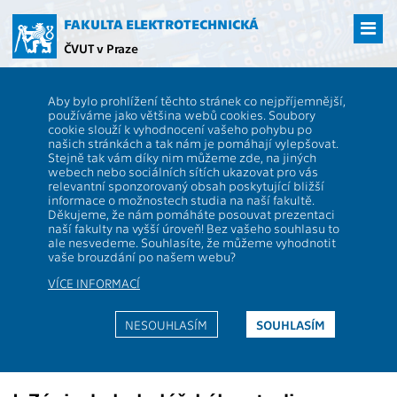
Přejít
na
FAKULTA ELEKTROTECHNICKÁ
hlavní
ČVUT v Praze
obsah
ČVUT
FEL
Studenti
Informace pro studenty nastupující do 1. ročníku
Aby bylo prohlížení těchto stránek co nejpříjemnější,
bakalářských studijních programů
používáme jako většina webů cookies. Soubory
Informace pro studenty
cookie slouží k vyhodnocení vašeho pohybu po
našich stránkách a tak nám je pomáhají vylepšovat.
nastupující do 1. ročníku
Stejně tak vám díky nim můžeme zde, na jiných
webech nebo sociálních sítích ukazovat pro vás
bakalářských studijních programů
relevantní sponzorovaný obsah poskytující bližší
informace o možnostech studia na naší fakultě.
Děkujeme, že nám pomáháte posouvat prezentaci
naší fakulty na vyšší úroveň! Bez vašeho souhlasu to
Vyhláška děkana č. 10/2026
ale nesvedeme. Souhlasíte, že můžeme vyhodnotit
vaše brouzdání po našem webu?
Č.j.: 1241/13922/2026/Hof
VÍCE INFORMACÍ
Výuka bude zahájena dne 21. září 2026.
Základní informace o studiu v bakalářských programech
NESOUHLASÍM
SOUHLASÍM
Jak zjistit svou studijní referentku