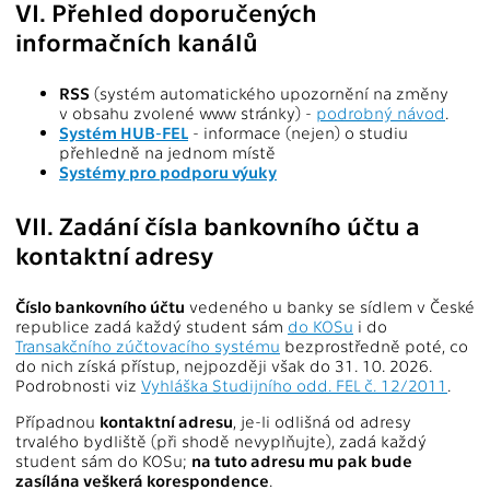
VI. Přehled doporučených
informačních kanálů
RSS
(systém automatického upozornění na změny
v obsahu zvolené www stránky) -
podrobný návod
.
Systém HUB-FEL
- informace (nejen) o studiu
přehledně na jednom místě
Systémy pro podporu výuky
VII. Zadání čísla bankovního účtu a
kontaktní adresy
Číslo bankovního účtu
vedeného u banky se sídlem v České
republice zadá každý student sám
do KOSu
i do
Transakčního zúčtovacího systému
bezprostředně poté, co
do nich získá přístup, nejpozději však do 31. 10. 2026.
Podrobnosti viz
Vyhláška Studijního odd. FEL č. 12/2011
.
Případnou
kontaktní adresu
, je-li odlišná od adresy
trvalého bydliště (při shodě nevyplňujte), zadá každý
student sám do KOSu;
na tuto adresu mu pak bude
zasílána veškerá korespondence
.