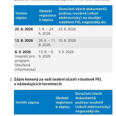
Doručení všech dokumentů
Období
Termín
poštou/osobně (nikoli
registrace
zápisu
elektronicky) na studijní
k zápisu
oddělení FEL nejpozději do:
25. 6. 2026
1. 6. – 24.
23. 6. 2026
6. 2026
12. 8. 2026
26. 6. – 11.
10. 8. 2026
8. 2026
8. 9. 2026
13. 8. – 6.
3. 9. 2026
(neplatí pro
9. 2026
program
Otevřená
informatika)
Zápis konaný za vaší osobní účasti v budově FEL
v následujících termínech:
Doručení všech
Období
dokumentů
Termín zápisu
registrace
poštou/osobně
k zápisu
(nikoli elektronicky)
nejpozději do: