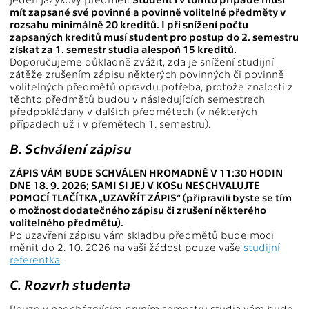
mít zapsané své povinné a povinně volitelné předměty v
rozsahu minimálně 20 kreditů. I při snížení počtu
zapsaných kreditů musí student pro postup do 2. semestru
získat za 1. semestr studia alespoň 15 kreditů.
Doporučujeme důkladně zvážit, zda je snížení studijní
zátěže zrušením zápisu některých povinných či povinně
volitelných předmětů opravdu potřeba, protože znalosti z
těchto předmětů budou v následujících semestrech
předpokládány v dalších předmětech (v některých
případech už i v přemětech 1. semestru).
B. Schválení zápisu
ZÁPIS VÁM BUDE SCHVÁLEN HROMADNĚ V 11:30 HODIN
DNE 18. 9. 2026; SAMI SI JEJ V KOSu NESCHVALUJTE
POMOCÍ TLAČÍTKA „UZAVŘÍT ZÁPIS“ (připravili byste se tím
o možnost dodatečného zápisu či zrušení některého
volitelného předmětu).
Po uzavření zápisu vám skladbu předmětů bude moci
měnit do 2. 10. 2026 na vaši žádost pouze vaše
studijní
referentka
.
C. Rozvrh studenta
Pouze v nadcházejícím prvním semestru studia vám bude