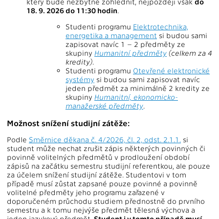
který bude nezbytné zohlednit, nejpozději však
do
18. 9. 2026 do 11:30 hodin
.
Studenti programu
Elektrotechnika,
energetika a management
si budou sami
zapisovat navíc 1 – 2 předměty ze
skupiny
Humanitní předměty
(celkem za 4
kredity)
.
Studenti programu
Otevřené elektronické
systémy
si budou sami zapisovat navíc
jeden předmět za minimálně 2 kredity ze
skupiny
Humanitní, ekonomicko-
manažerské předměty
.
Možnost snížení studijní zátěže:
Podle
Směrnice děkana č. 4/2026, čl. 2, odst. 2.1.1.
si
student může nechat zrušit zápis některých povinných či
povinně volitelných předmětů v prodloužení období
zápisů na začátku semestru studijní referentkou, ale pouze
za účelem snížení studijní zátěže. Studentovi v tom
případě musí zůstat zapsané pouze povinné a povinně
volitelné předměty jeho programu zařazené v
doporučeném průchodu studiem přednostně do prvního
semestru a k tomu nejvýše předmět tělesná výchova a
jeden jazykový předmět.
Student i v tomto případě musí