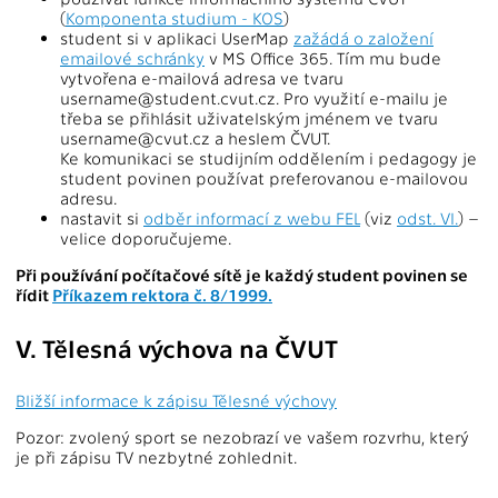
(
Komponenta studium - KOS
)
student si v aplikaci UserMap
zažádá o založení
emailové schránky
v MS Office 365. Tím mu bude
vytvořena e-mailová adresa ve tvaru
username@student.cvut.cz. Pro využití e-mailu je
třeba se přihlásit uživatelským jménem ve tvaru
username@cvut.cz a heslem ČVUT.
Ke komunikaci se studijním oddělením i pedagogy je
student povinen používat preferovanou e-mailovou
adresu.
nastavit si
odběr informací z webu FEL
(viz
odst. VI.
) –
velice doporučujeme.
Při používání počítačové sítě je každý student povinen se
řídit
Příkazem rektora č. 8/1999.
V. Tělesná výchova na ČVUT
Bližší informace k zápisu Tělesné výchovy
Pozor: zvolený sport se nezobrazí ve vašem rozvrhu, který
je při zápisu TV nezbytné zohlednit.