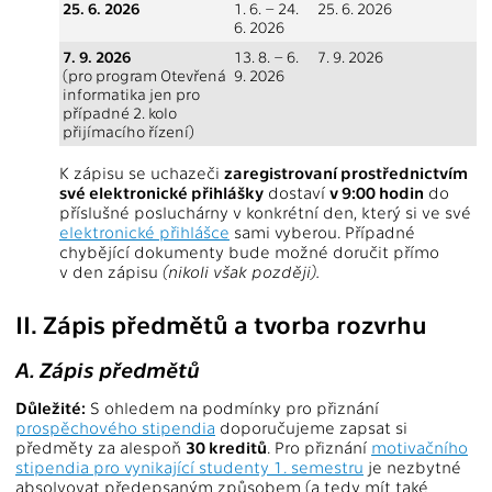
25. 6. 2026
1. 6. – 24.
25. 6. 2026
6. 2026
7. 9. 2026
13. 8. – 6.
7. 9. 2026
(pro program Otevřená
9. 2026
informatika jen pro
případné 2. kolo
přijímacího řízení)
K zápisu se uchazeči
zaregistrovaní prostřednictvím
své elektronické přihlášky
dostaví
v 9:00 hodin
do
příslušné posluchárny v konkrétní den, který si ve své
elektronické přihlášce
sami vyberou. Případné
chybějící dokumenty bude možné doručit přímo
v den zápisu
(nikoli však později).
II. Zápis předmětů a tvorba rozvrhu
A. Zápis předmětů
Důležité:
S ohledem na podmínky pro přiznání
prospěchového stipendia
doporučujeme zapsat si
předměty za alespoň
30 kreditů
. Pro přiznání
motivačního
stipendia pro vynikající studenty 1. semestru
je nezbytné
absolvovat předepsaným způsobem (a tedy mít také