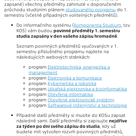
zapsané) všechny předměty zahrnuté v doporučeném
průchodu studijním plánem
studovaného programu
do 1.
semestru (včetně případných volitelných předmětů).
Do informačního systému (
Komponenta Studium
, tzv.
KOS) vám budou
povinné předměty 1. semestru
studia zapsány v den vašeho zápisu hromadně
.
Seznam povinných předmětů vyučovaných v 1.
semestru příslušného programu najdete na
následujících webových stránkách:
program
Elektrotechnika, energetika a
management
program
Elektronika a komunikace
program
Kybernetika a robotika
program
Lékařská elektronika a bioinformatika
program
Otevřená informatika
program
Otevřené elektronické systémy
program
Softwarové inženýrství a technologie
Případné další předměty si musíte do KOSu zapsat
následně sami. Další předměty si zapisujte
nejdříve
za týden po dni svého zápisu do studia
, kdy už
budete mít vytvořen rozvrh povinných předmětů,