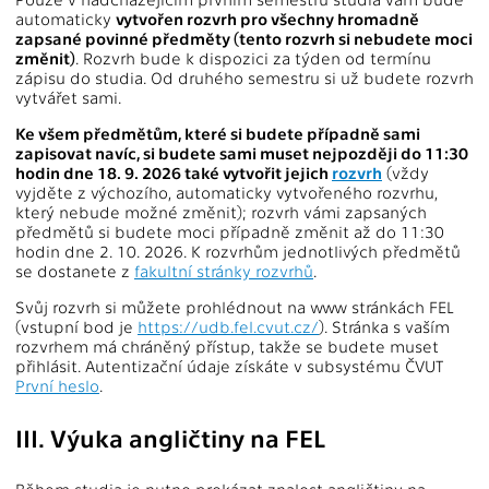
automaticky
vytvořen rozvrh pro všechny hromadně
zapsané povinné předměty (tento rozvrh si nebudete moci
změnit)
. Rozvrh bude k dispozici za týden od termínu
zápisu do studia. Od druhého semestru si už budete rozvrh
vytvářet sami.
Ke všem předmětům, které si budete případně sami
zapisovat navíc, si budete sami muset nejpozději do 11:30
hodin dne 18. 9. 2026 také vytvořit jejich
rozvrh
(vždy
vyjděte z výchozího, automaticky vytvořeného rozvrhu,
který nebude možné změnit); rozvrh vámi zapsaných
předmětů si budete moci případně změnit až do 11:30
hodin dne 2. 10. 2026. K rozvrhům jednotlivých předmětů
se dostanete z
fakultní stránky rozvrhů
.
Svůj rozvrh si můžete prohlédnout na www stránkách FEL
(vstupní bod je
https://udb.fel.cvut.cz/
). Stránka s vaším
rozvrhem má chráněný přístup, takže se budete muset
přihlásit. Autentizační údaje získáte v subsystému ČVUT
První heslo
.
III. Výuka angličtiny na FEL
Během studia je nutno prokázat znalost angličtiny na