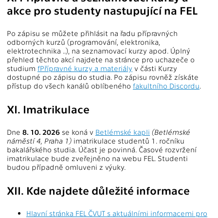
akce pro studenty nastupující na FEL
Po zápisu se můžete přihlásit na řadu přípravných
odborných kurzů (programování, elektronika,
elektrotechnika ..), na seznamovací kurzy apod. Úplný
přehled těchto akcí najdete na stránce pro uchazeče o
studium
fPřípravné kurzy a materiály
v části Kurzy
dostupné po zápisu do studia. Po zápisu rovněž získáte
přístup do všech kanálů oblíbeného
fakultního Discordu
.
XI. Imatrikulace
Dne
8. 10. 2026
se koná v
Betlémské kapli
(Betlémské
náměstí 4, Praha 1)
imatrikulace studentů 1. ročníku
bakalářského studia. Účast je povinná. Časové rozvržení
imatrikulace bude zveřejněno na webu FEL. Studenti
budou případně omluveni z výuky.
XII. Kde najdete důležité informace
Hlavní stránka FEL ČVUT s aktuálními informacemi pro