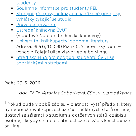
studenty
Souhrnné informace pro studenty FEL
Studijní předpisy, odkazy na nadřízené předpisy
,
vyhlášky týkající se studia
Průvodce prvákem
Ústřední knihovna ČVUT
(v budově Národní technické knihovny)
Univerzitní knihkupectví odborné literatury
Adresa: Bílá 6, 160 80 Praha 6, Studentský dům –
vchod z Kolejní ulice vlevo vedle bowlingu
Středisko ELSA pro podporu studentů ČVUT se
specifickými potřebami
Praha 29. 5. 2026
doc. RNDr. Veronika Sobotíková, CSc., v. r., proděkanka
1
Pokud bude v době zápisu v platnosti vyšší předpis, který
by neumožňoval zápis uchazečů z některých států on-line,
dostaví se zájemci o studium z dotčených států k zápisu
osobně, i kdyby se pro ostatní uchazeče zápis konal pouze
on-line.