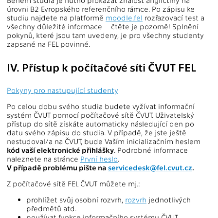
úrovni B2 Evropského referenčního rámce. Po zápisu ke
studiu najdete na platformě
moodle.fel
rozřazovací test a
všechny důležité informace – čtěte je pozorně! Splnění
pokynů, které jsou tam uvedeny, je pro všechny studenty
zapsané na FEL povinné.
IV. Přístup k počítačové síti ČVUT FEL
Pokyny pro nastupující studenty
Po celou dobu svého studia budete vyžívat informační
systém ČVUT pomocí počítačové sítě ČVUT. Uživatelský
přístup do sítě získáte automaticky následující den po
datu svého zápisu do studia. V případě, že jste ještě
nestudoval/a na ČVUT, bude Vaším inicializačním heslem
kód vaší elektronické přihlášky
. Podrobné informace
naleznete na stránce
První heslo
.
V případě problému pište na
servicedesk@fel.cvut.cz
.
Z počítačové sítě FEL ČVUT můžete mj.:
prohlížet svůj osobní rozvrh,
rozvrh
jednotlivých
předmětů atd.
používat funkce informačního systému ČVUT