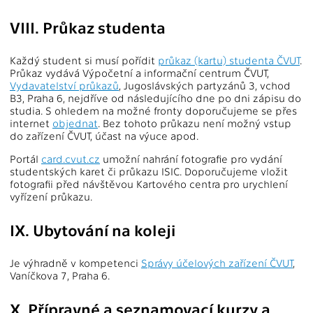
VIII. Průkaz studenta
Každý student si musí pořídit
průkaz (kartu) studenta ČVUT
.
Průkaz vydává Výpočetní a informační centrum ČVUT,
Vydavatelství průkazů
, Jugoslávských partyzánů 3, vchod
B3, Praha 6, nejdříve od následujícího dne po dni zápisu do
studia. S ohledem na možné fronty doporučujeme se přes
internet
objednat
. Bez tohoto průkazu není možný vstup
do zařízení ČVUT, účast na výuce apod.
Portál
card.cvut.cz
umožní nahrání fotografie pro vydání
studentských karet či průkazu ISIC. Doporučujeme vložit
fotografii před návštěvou Kartového centra pro urychlení
vyřízení průkazu.
IX. Ubytování na koleji
Je výhradně v kompetenci
Správy účelových zařízení ČVUT
,
Vaníčkova 7, Praha 6.
X. Přípravné a seznamovací kurzy a