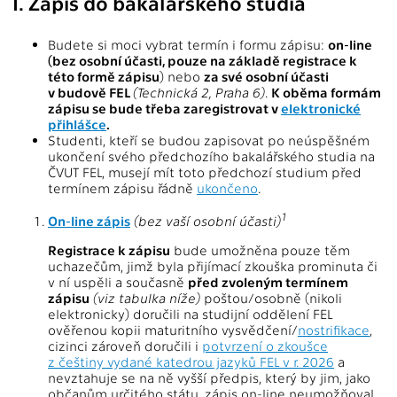
I. Zápis do bakalářského studia
Budete si moci vybrat termín i formu zápisu:
on-line
(bez osobní účasti, pouze na základě registrace k
této formě zápisu
) nebo
za své osobní účasti
v budově FEL
(Technická 2, Praha 6)
.
K oběma formám
zápisu se bude třeba zaregistrovat v
elektronické
přihlášce
.
Studenti, kteří se budou zapisovat po neúspěšném
ukončení svého předchozího bakalářského studia na
ČVUT FEL, musejí mít toto předchozí studium před
termínem zápisu řádně
ukončeno
.
1
On-line zápis
(bez vaší osobní účasti)
Registrace k zápisu
bude umožněna pouze těm
uchazečům, jimž byla přijímací zkouška prominuta či
v ní uspěli a současně
před zvoleným termínem
zápisu
(viz tabulka níže)
poštou/osobně (nikoli
elektronicky) doručili na studijní oddělení FEL
ověřenou kopii maturitního vysvědčení/
nostrifikace
,
cizinci zároveň doručili i
potvrzení o zkoušce
z češtiny vydané katedrou jazyků FEL v r. 2026
a
nevztahuje se na ně vyšší předpis, který by jim, jako
občanům určitého státu, zápis on-line neumožňoval.