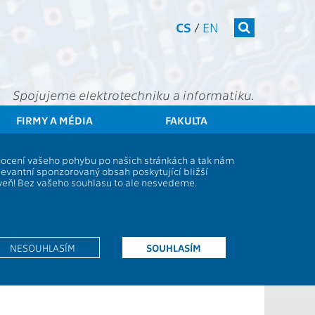
CS
/
EN
Spojujeme elektrotechniku a informatiku.
FIRMY A MÉDIA
FAKULTA
ČVUT
FEL
Studenti
dnocení vašeho pohybu po našich stránkách a tak nám
levantní sponzorovaný obsah poskytující bližší
oveň! Bez vašeho souhlasu to ale nesvedeme.
l již jeden odklad v předchozím semestru
edy zimním semestru ak. r. 2008/2009.
NESOUHLASÍM
SOUHLASÍM