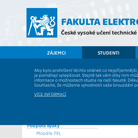
Přejít
na
hlavní
FAKULTA ELEKT
obsah
České vysoké učení technické 
ZÁJEMCI
STUDENTI
Souhrnné informace
Aby bylo prohlížení těchto stránek co nejpříjemnějš
Požádání dě
je pomáhají vylepšovat. Stejně tak vám díky nim můž
Vyhlášky a předpisy
informace o možnostech studia na naší fakultě. Děk
Formuláře
Souhlasíte, že můžeme vyhodnotit vaše brouzdání 
Pokud o odklad
Rozvrhy
povolen, ztrácí
VÍCE INFORMACÍ
Časový plán ak. roku
Studijní plány a předměty
Studijní programy
Studium a praxe v zahraničí
Podpora výuky
Moodle FEL