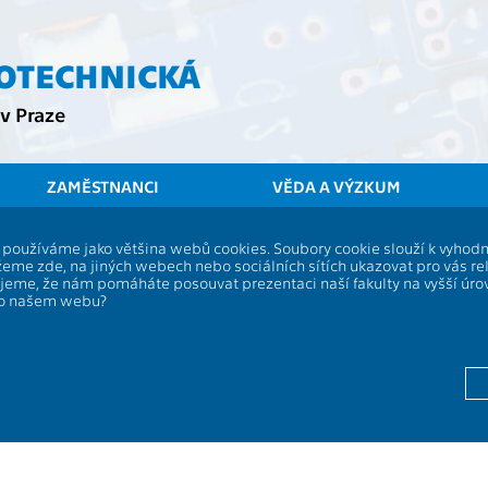
ROTECHNICKÁ
v Praze
ZAMĚSTNANCI
VĚDA A VÝZKUM
í, používáme jako většina webů cookies. Soubory cookie slouží k vyho
kana o odklad
eme zde, na jiných webech nebo sociálních sítích ukazovat pro vás re
ujeme, že nám pomáháte posouvat prezentaci naší fakulty na vyšší úr
po našem webu?
 nepožádá nebo jeho žádosti nebude vyhověno, případně mu by
 jeden termín SZZ a k SZZ se může znovu přihlásit až v dalším, t