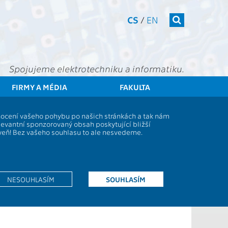
CS
/
EN
Spojujeme elektrotechniku a informatiku.
FIRMY A MÉDIA
FAKULTA
Studenti
Výsledky studentské ankety pro předmět AE4B33ZUI
dnocení vašeho pohybu po našich stránkách a tak nám
B33ZUI
levantní sponzorovaný obsah poskytující bližší
oveň! Bez vašeho souhlasu to ale nesvedeme.
NESOUHLASÍM
SOUHLASÍM