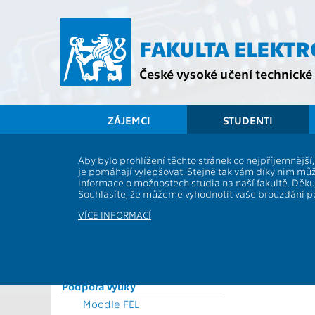
Přejít
na
hlavní
FAKULTA ELEKT
obsah
České vysoké učení technické 
ZÁJEMCI
STUDENTI
Souhrnné informace
Aby bylo prohlížení těchto stránek co nejpříjemnějš
Výsledky
je pomáhají vylepšovat. Stejně tak vám díky nim můž
Vyhlášky a předpisy
informace o možnostech studia na naší fakultě. Děk
Formuláře
Souhlasíte, že můžeme vyhodnotit vaše brouzdání 
Rozvrhy
Letní sem
VÍCE INFORMACÍ
Časový plán ak. roku
Letní sem
Letní sem
Studijní plány a předměty
Letní sem
Studijní programy
Studium a praxe v zahraničí
Podpora výuky
Moodle FEL