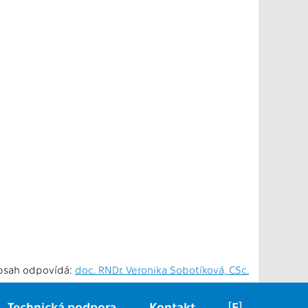
bsah odpovídá:
doc. RNDr. Veronika Sobotíková, CSc.
Technická podpora
Kontakt
[E]