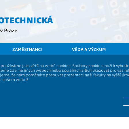
ROTECHNICKÁ
v Praze
ZAMĚSTNANCI
VĚDA A VÝZKUM
ČVUT
FEL
í, používáme jako většina webů cookies. Soubory cookie slouží k vyho
 studentské ankety pro předmět
AE4
eme zde, na jiných webech nebo sociálních sítích ukazovat pro vás re
ujeme, že nám pomáháte posouvat prezentaci naší fakulty na vyšší úr
po našem webu?
estr 2016/2017
estr 2015/2016
estr 2014/2015
estr 2013/2014