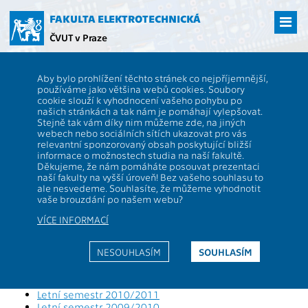
Přejít
na
FAKULTA ELEKTROTECHNICKÁ
hlavní
ČVUT v Praze
obsah
ČVUT
FEL
Studenti
Výsledky studentské ankety pro předmět
Aby bylo prohlížení těchto stránek co nejpříjemnější,
A5M33IZS
používáme jako většina webů cookies. Soubory
Výsledky studentské ankety pro
cookie slouží k vyhodnocení vašeho pohybu po
našich stránkách a tak nám je pomáhají vylepšovat.
předmět
A5M33IZS
Stejně tak vám díky nim můžeme zde, na jiných
webech nebo sociálních sítích ukazovat pro vás
relevantní sponzorovaný obsah poskytující bližší
informace o možnostech studia na naší fakultě.
Letní semestr 2020/2021
Děkujeme, že nám pomáháte posouvat prezentaci
Letní semestr 2019/2020
naší fakulty na vyšší úroveň! Bez vašeho souhlasu to
Letní semestr 2018/2019
ale nesvedeme. Souhlasíte, že můžeme vyhodnotit
Zimní semestr 2018/2019
vaše brouzdání po našem webu?
Letní semestr 2017/2018
VÍCE INFORMACÍ
Letní semestr 2016/2017
Letní semestr 2015/2016
Letní semestr 2014/2015
NESOUHLASÍM
SOUHLASÍM
Letní semestr 2013/2014
Letní semestr 2012/2013
Letní semestr 2011/2012
Letní semestr 2010/2011
Letní semestr 2009/2010