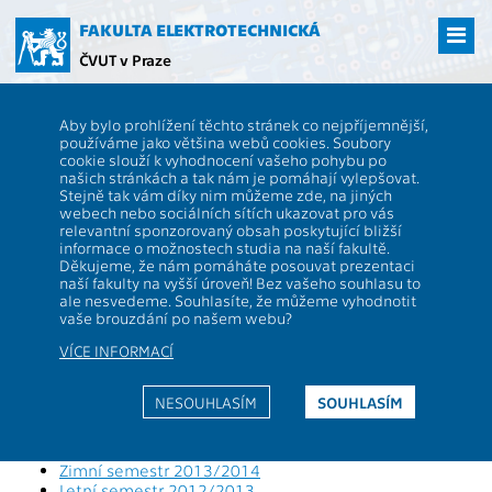
Přejít
na
FAKULTA ELEKTROTECHNICKÁ
hlavní
ČVUT v Praze
obsah
ČVUT
FEL
Studenti
Výsledky studentské ankety pro předmět
Aby bylo prohlížení těchto stránek co nejpříjemnější,
A0M99OP
používáme jako většina webů cookies. Soubory
Výsledky studentské ankety pro
cookie slouží k vyhodnocení vašeho pohybu po
našich stránkách a tak nám je pomáhají vylepšovat.
předmět
A0M99OP
Stejně tak vám díky nim můžeme zde, na jiných
webech nebo sociálních sítích ukazovat pro vás
relevantní sponzorovaný obsah poskytující bližší
informace o možnostech studia na naší fakultě.
Letní semestr 2018/2019
Děkujeme, že nám pomáháte posouvat prezentaci
Zimní semestr 2018/2019
naší fakulty na vyšší úroveň! Bez vašeho souhlasu to
Letní semestr 2017/2018
ale nesvedeme. Souhlasíte, že můžeme vyhodnotit
Zimní semestr 2017/2018
vaše brouzdání po našem webu?
Letní semestr 2016/2017
VÍCE INFORMACÍ
Zimní semestr 2016/2017
Letní semestr 2015/2016
Zimní semestr 2015/2016
NESOUHLASÍM
SOUHLASÍM
Letní semestr 2014/2015
Zimní semestr 2014/2015
Letní semestr 2013/2014
Zimní semestr 2013/2014
Letní semestr 2012/2013