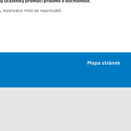
y účastníky promocí prosíme o dochvilnost.
, rezervace míst se neprovádí.
Mapa stránek