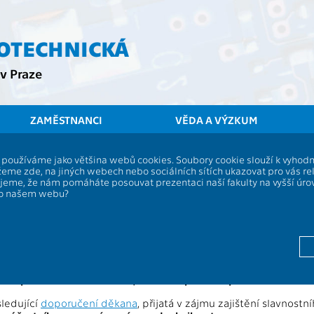
ROTECHNICKÁ
v Praze
ZAMĚSTNANCI
VĚDA A VÝZKUM
ČVUT
FEL
Aktuality
Promoce abso
í, používáme jako většina webů cookies. Soubory cookie slouží k vyho
absolventů bakalářského a magister
eme zde, na jiných webech nebo sociálních sítích ukazovat pro vás re
ujeme, že nám pomáháte posouvat prezentaci naší fakulty na vyšší úr
íjna 2025
po našem webu?
šem úspěšným absolventům bakalářského i magisterského stud
ěstí 4
, Praha 1) ve dnech
21.-23. října 2025
.
íme, aby se dostavili do Betlémské kaple
ve společenském odě
 se promoce nezúčastníte, oznamte prosím s předstihem tuto
sledující
doporučení děkana
, přijatá v zájmu zajištění slavnost