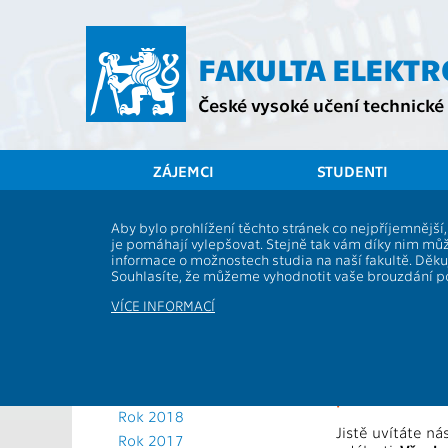
Přejít
na
hlavní
FAKULTA ELEKT
obsah
České vysoké učení technické 
ZÁJEMCI
STUDENTI
Aktuální rok
Aby bylo prohlížení těchto stránek co nejpříjemnějš
Promoce 
je pomáhají vylepšovat. Stejně tak vám díky nim můž
Rok 2025
informace o možnostech studia na naší fakultě. Děk
Rok 2024
21.-23. ř
Souhlasíte, že můžeme vyhodnotit vaše brouzdání 
Rok 2023
VÍCE INFORMACÍ
Rok 2022
Blahopřejeme v
Rok 2021
(
Betlémské nám
Rok 2020
Absolventy pros
Rok 2019
promoce.
Pokud
Rok 2018
Jistě uvítáte ná
Rok 2017