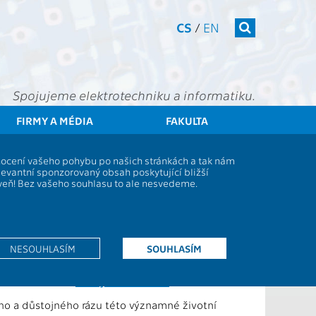
CS
/
EN
Spojujeme elektrotechniku a informatiku.
FIRMY A MÉDIA
FAKULTA
lventů bakalářského a magisterského studia 21.-23. října 2025
dnocení vašeho pohybu po našich stránkách a tak nám
ského studia
levantní sponzorovaný obsah poskytující bližší
oveň! Bez vašeho souhlasu to ale nesvedeme.
ia. Promoce se uskuteční v
Betlémské kapli
NESOUHLASÍM
SOUHLASÍM
vu nejpozději jednu hodinu před začátkem své
 skutečnost své
studijní referentce
.
ního a důstojného rázu této významné životní