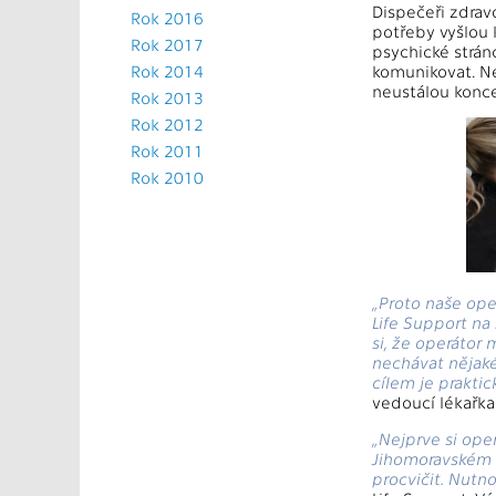
Dispečeři zdrav
Rok 2016
potřeby vyšlou 
Rok 2017
psychické stránc
Rok 2014
komunikovat. Ne
neustálou konce
Rok 2013
Rok 2012
Rok 2011
Rok 2010
„Proto naše oper
Life Support na
si, že operátor
nechávat nějaké
cílem je prakti
vedoucí lékařka
„Nejprve si ope
Jihomoravském kr
procvičit. Nutn