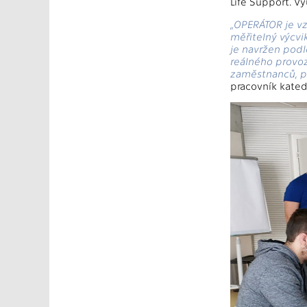
Life Support. Vý
„OPERÁTOR je vz
měřitelný výcv
je navržen podl
reálného provoz
zaměstnanců, pr
pracovník kated