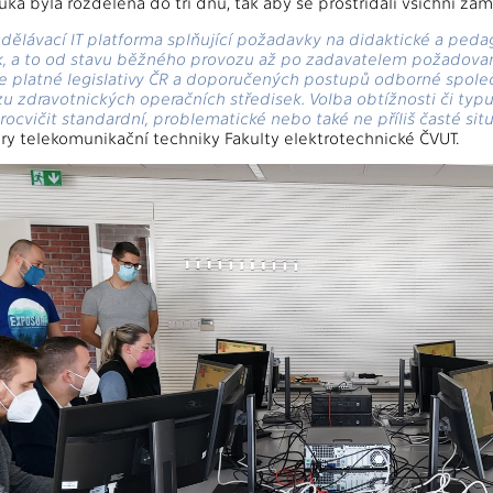
uka byla rozdělena do tří dnů, tak aby se prostřídali všichni za
dělávací IT platforma splňující požadavky na didaktické a ped
ik, a to od stavu běžného provozu až po zadavatelem požadova
e platné legislativy ČR a doporučených postupů odborné společn
u zdravotnických operačních středisek. Volba obtížnosti či ty
ocvičit standardní, problematické nebo také ne příliš časté situ
ry telekomunikační techniky Fakulty elektrotechnické ČVUT.