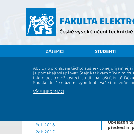
Přejít
na
hlavní
FAKULTA ELEKT
obsah
České vysoké učení technické 
ZÁJEMCI
STUDENTI
Aktuální rok
Aby bylo prohlížení těchto stránek co nejpříjemnějš
Webová a
je pomáhají vylepšovat. Stejně tak vám díky nim můž
Rok 2025
informace o možnostech studia na naší fakultě. Děk
Rok 2024
Souhlasíte, že můžeme vyhodnotit vaše brouzdání 
Rok 2023
Na FEL jsme
VÍCE INFORMACÍ
operačních s
Rok 2022
uplynulých 
Rok 2021
Jihomoravské
Rok 2020
možnost v re
tak neobvykl
Rok 2019
Operátoři ta
Rok 2018
především p
Rok 2017