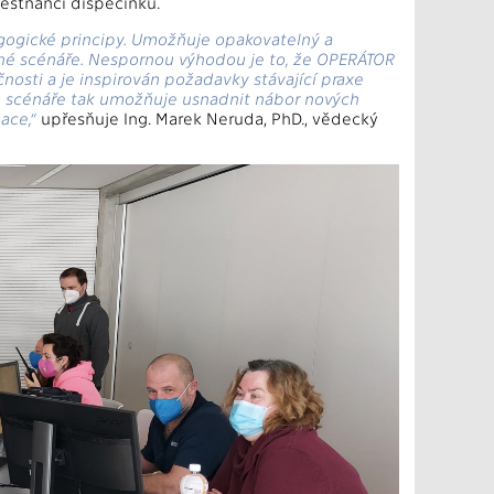
městnanci dispečinku.
agogické principy. Umožňuje opakovatelný a
né scénáře. Nespornou výhodou je to, že OPERÁTOR
osti a je inspirován požadavky stávající praxe
pu scénáře tak umožňuje usnadnit nábor nových
ace,“
upřesňuje Ing. Marek Neruda, PhD., vědecký