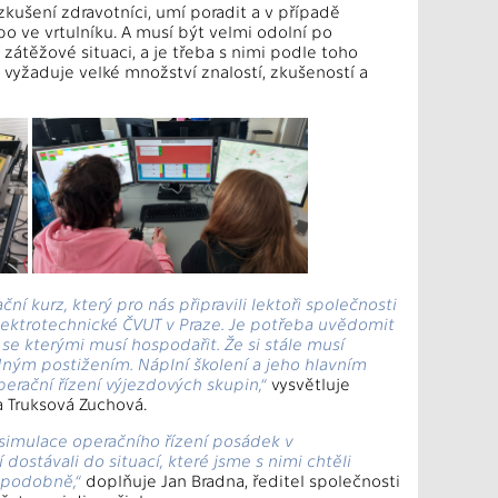
kušení zdravotníci, umí poradit a v případě
o ve vrtulníku. A musí být velmi odolní po
ní zátěžové situaci, a je třeba s nimi podle toho
vyžaduje velké množství znalostí, zkušeností a
ní kurz, který pro nás připravili lektoři společnosti
lektrotechnické ČVUT v Praze. Je potřeba uvědomit
se kterými musí hospodařit. Že si stále musí
ným postižením. Náplní školení a jeho hlavním
erační řízení výjezdových skupin,“
vysvětluje
a Truksová Zuchová.
a simulace operačního řízení posádek v
dostávali do situací, které jsme s nimi chtěli
a podobně,“
doplňuje Jan Bradna, ředitel společnosti