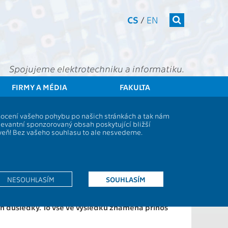
CS
/
EN
Spojujeme elektrotechniku a informatiku.
FIRMY A MÉDIA
FAKULTA
kace z FEL ČVUT školí dispečery Zdravotnické záchranné služby
dnocení vašeho pohybu po našich stránkách a tak nám
dravotnické záchranné služby
levantní sponzorovaný obsah poskytující bližší
oveň! Bez vašeho souhlasu to ale nesvedeme.
mulátor dovedností dispečerů zdravotnických
ho kolegové z katedry telekomunikační techniky. V
operátoři Zdravotnické záchranné služby
NESOUHLASÍM
SOUHLASÍM
vním přínosem simulace v rozvoji operátorů je
pakovaně procvičit postup jak při standardních,
ranné služby, který je mimo operační středisko.
ch důsledky. To vše ve výsledku znamená přínos