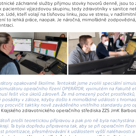
otnické záchranné služby přijmou stovky hovorů denně, jsou to z
k pacientovi výjezdovou skupinu, tedy zdravotníky v sanitce neb
e. Lidé, kteří volají na tísňovou linku, jsou ve stresu, v nadlimit
ní to lehká práce, naopak. Je náročná, mimořádně zodpovědná, 
ntraci.
átory opakovaně školíme. Tentokrát jsme zvolili speciální simulač
 simulátoru operačního řízení OPERÁTOR, vyvinutém na Fakultě e
 musí řešit více úkolů zároveň. Že má omezený počet prostředků, 
 posádky v záloze, kdyby došlo k mimořádné události s hromad
cky procvičit taktiky nově zaváděného vnitřního standardu pro op
 Krajského zdravotnického operačního střediska ZZS JmK Barbor
rátoři prošli teoretickou přípravou a pak pro ně byla nachystán
aji. Ta byla dopředu připravena tak, aby se při operačním řízení 
ost prioritizace, přesměrovávání k událostem vyšší naléhavosti 