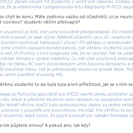
ETC22. Začalo chodit 14 studentů, z nichž jich nakonec zůstalo 
á, že je elektronika i programování kitu Raspberry PI PICO zauja
 se chýlí ke konci. Máte zpětnou vazbu od účastníků, co je nejví
st-covidoví” studenti něčím překvapili?
 studentů je širší, než jsme původně předpokládali. Od mladšíc
ch znalostí je také různé. Někteří účastníci jsou již i relativně
i dovolím ilustrovat následující situací. Při výkladu o sestavov
 jsme zmínili zapojení kondenzátorů, což většinu studentů poněku
e než tři čtvrtiny z nich reagovaly tak, že to neznají. Pak se uká
robírali témata z oblasti elektřiny. Co mě však pozitivně překvap
e na článku RC svým osciloskopem určit časovou konstantu a z 
jí používat hlavu, což je předpoklad studia na vysoké škole. Tro
o velmi úspěšné studenty FEL.
ětšinu studentů to asi byla byla první příležitost, jak se s ním se
 Kolega dr. Petrucha speciálně pro ETC22 navrhl desku plošného 
o ten, který si předtím studenti sami sestavili na nepájivém kon
e téměř všichni stačili tuto jednoduchou desku za jedno setkání 
i procesor v pouzdře pro povrchovou montáž. Pro většinu to bylo
i studentů, když zjistili, že jejich produkt po nahrání firmware 
a rok půjdete znovu? A pokud ano, tak kdy?