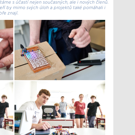
táme s účastí nejen současných, ale i nových členů.
eří by mimo svých úloh a projektů také pomáhali i
ře znají.