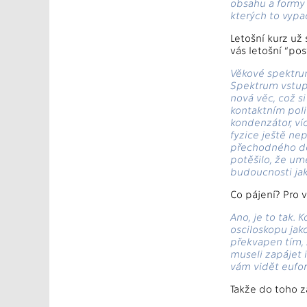
obsahu a formy 
kterých to vypad
Letošní kurz už
vás letošní “po
Věkové spektrum
Spektrum vstupní
nová věc, což s
kontaktním poli
kondenzátor, víc
fyzice ještě nep
přechodného děj
potěšilo, že umě
budoucnosti jak
Co pájení? Pro v
Ano, je to tak.
osciloskopu jak
překvapen tím, ž
museli zapájet 
vám vidět eufori
Takže do toho z