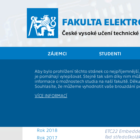
Přejít
na
hlavní
FAKULTA ELEKT
obsah
České vysoké učení technické 
ZÁJEMCI
STUDENTI
Aktuální rok
Aby bylo prohlížení těchto stránek co nejpříjemnějš
Rozhovor
je pomáhají vylepšovat. Stejně tak vám díky nim můž
Rok 2025
informace o možnostech studia na naší fakultě. Děk
Rok 2024
Souhlasíte, že můžeme vyhodnotit vaše brouzdání 
Rok 2023
ETC – latins
VÍCE INFORMACÍ
zapomeňte, 
Rok 2022
katedry měře
Rok 2021
sestavit si 
Rok 2020
Můžete nám v kr
Rok 2019
Rok 2018
ETC22 Embedded 
řad středoškolá
Rok 2017