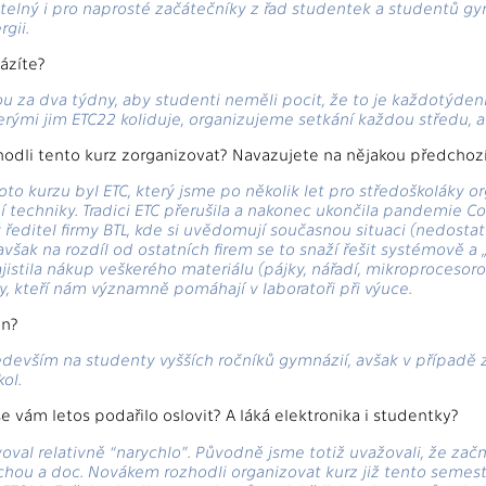
telný i pro naprosté začátečníky z řad studentek a studentů gymn
gii.
ázíte?
ou za dva týdny, aby studenti neměli pocit, že to je každotýde
terými jim ETC22 koliduje, organizujeme setkání každou středu, a
zhodli tento kurz zorganizovat? Navazujete na nějakou předchozí
o kurzu byl ETC, který jsme po několik let pro středoškoláky org
techniky. Tradici ETC přerušila a nakonec ukončila pandemie Covi
ý ředitel firmy BTL, kde si uvědomují současnou situaci (nedo
avšak na rozdíl od ostatních firem se to snaží řešit systémově a
jistila nákup veškerého materiálu (pájky, nářadí, mikroprocesoro
y, kteří nám významně pomáhají v laboratoři při výuce.
en?
ředevším na studenty vyšších ročníků gymnázií, avšak v případě
ol.
e vám letos podařilo oslovit? A láká elektronika i studentky?
voval relativně “narychlo”. Původně jsme totiž uvažovali, že za
chou a doc. Novákem rozhodli organizovat kurz již tento semestr 