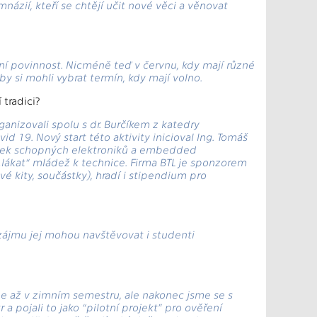
ázií, kteří se chtějí učit nové věci a věnovat
nní povinnost. Nicméně teď v červnu, kdy mají různé
by si mohli vybrat termín, kdy mají volno.
 tradici?
anizovali spolu s dr. Burčíkem z katedry
d 19. Nový start této aktivity inicioval Ing. Tomáš
statek schopných elektroniků a embedded
 „lákat“ mládež k technice. Firma BTL je sponzorem
vé kity, součástky), hradí i stipendium pro
 zájmu jej mohou navštěvovat i studenti
čne až v zimním semestru, ale nakonec jsme se s
a pojali to jako “pilotní projekt” pro ověření