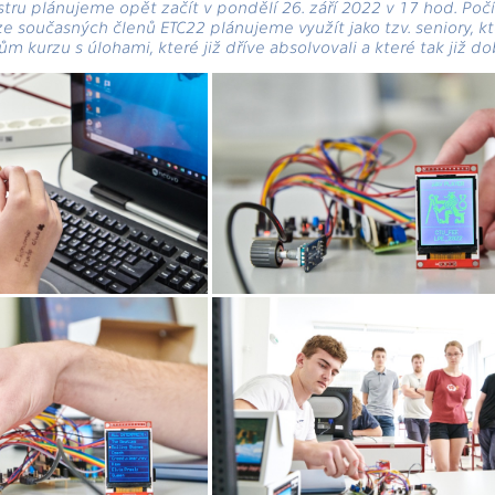
ru plánujeme opět začít v pondělí 26. září 2022 v 17 hod. Počí
e současných členů ETC22 plánujeme využít jako tzv. seniory, kt
 kurzu s úlohami, které již dříve absolvovali a které tak již dob