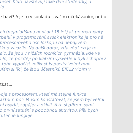
deset. Klub navštěvují také dvě studentky, u
lo.
ce baví? A je to v souladu s vaším očekáváním, nebo
h (nejmladšímu není ani 15 let) až po maturanty.
 zběhlí v programování, avšak elektronika je pro ně
ání procesorového osciloskopu na nepájivém
d zarazilo. Na další dotaz, zda vědí, co je to
zalo, že jsou v nižších ročnících gymnázia, kde ve
ilo, že později po kratším vysvětlení byli schopni z
toho vypočíst velikost kapacity. Velmi mne
ufám si říci, že řadu účastníků ETC22 vidím v
tkat….
spoje s procesorem, která má stejné funkce
taktním poli. Musím konstatovat, že jsem byl velmi
osadit, zapájet a oživit. A to si přitom sami
 první setkání s podobnou aktivitou. Přál bych
skutečně funguje.