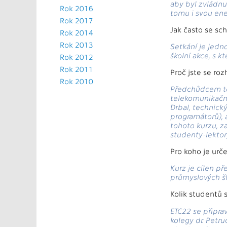
aby byl zvládnu
Rok 2016
tomu i svou ener
Rok 2017
Jak často se sch
Rok 2014
Rok 2013
Setkání je jedn
školní akce, s k
Rok 2012
Rok 2011
Proč jste se ro
Rok 2010
Předchůdcem tot
telekomunikační 
Drbal, technick
programátorů), 
tohoto kurzu, za
studenty-lektor
Pro koho je urč
Kurz je cílen p
průmyslových šk
Kolik studentů s
ETC22 se připra
kolegy dr. Petru