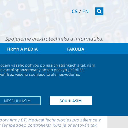
CS
/
EN
Spojujeme elektrotechniku a informatiku.
FIRMY A MÉDIA
FAKULTA
Aktuality
Rozhovor s doc. Janem Fischerem: ETC se představuje
dnocení vašeho pohybu po našich stránkách a tak nám
dstavuje
levantní sponzorovaný obsah poskytující bližší
oveň! Bez vašeho souhlasu to ale nesvedeme.
o snad nějaká souvislost s virtuální měnou? Na to
Technology Club je kurz organizovaný kolegy z
y elektroniky, zažít euforii z prvního pájení a
NESOUHLASÍM
SOUHLASÍM
s doc. Janem Fischerem.
ory firmy BTL Medical Technologies pro zájemce z
y (embedded controllers). Kurz je orientován tak,