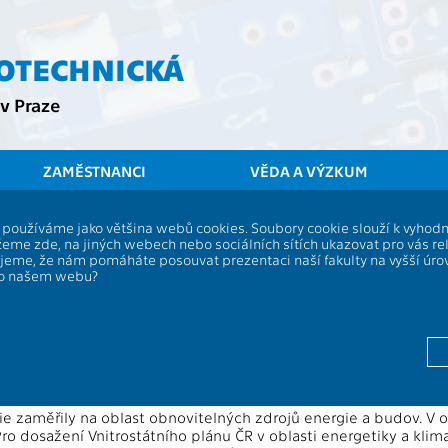
ROTECHNICKÁ
v Praze
ZAMĚSTNANCI
VĚDA A VÝZKUM
ČVUT
FEL
Aktuality
Česká republika musí zšestinásobit investice do 
í, používáme jako většina webů cookies. Soubory cookie slouží k vyho
ublika musí zšestinásobit investice 
eme zde, na jiných webech nebo sociálních sítích ukazovat pro vás re
ujeme, že nám pomáháte posouvat prezentaci naší fakulty na vyšší úr
klimatických cílů do roku 2030
po našem webu?
 z Fakulty elektrotechnické ČVUT představil výsledky mezináro
nvestic, zmapovat jejich současný stav a připravit investiční p
ýzkum probíhal ve spolupráci s Technickou univerzitou v Rize (L
a mobilitu (Německo).
ie zaměřily na oblast obnovitelných zdrojů energie a budov. V 
ro dosažení Vnitrostátního plánu ČR v oblasti energetiky a kli