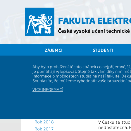
Přejít
na
hlavní
FAKULTA ELEKT
obsah
České vysoké učení technické 
ZÁJEMCI
STUDENTI
Aktuální rok
Aby bylo prohlížení těchto stránek co nejpříjemnějš
Česká rep
je pomáhají vylepšovat. Stejně tak vám díky nim můž
Rok 2025
informace o možnostech studia na naší fakultě. Děk
Rok 2024
dosáhla 
Souhlasíte, že můžeme vyhodnotit vaše brouzdání 
Rok 2023
VÍCE INFORMACÍ
Rok 2022
Výzkumný tým
Rok 2021
potřebných i
roku 2030. V
Rok 2020
energetiku 
Rok 2019
Rok 2018
V Česku se stud
nedostatečná. P
Rok 2017