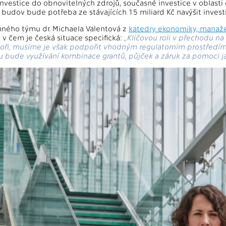
investice do obnovitelných zdrojů, současné investice v oblast
U budov bude potřeba ze stávajících 15 miliard Kč navýšit inves
ného týmu dr. Michaela Valentová z
katedry ekonomiky, manaže
, v čem je česká situace specifická:
„Klíčovou roli v přechodu na
toři, musíme je však podpořit vhodným regulatorním prostředí
 bude využívání kombinace grantů, půjček a záruk za pomoci ja