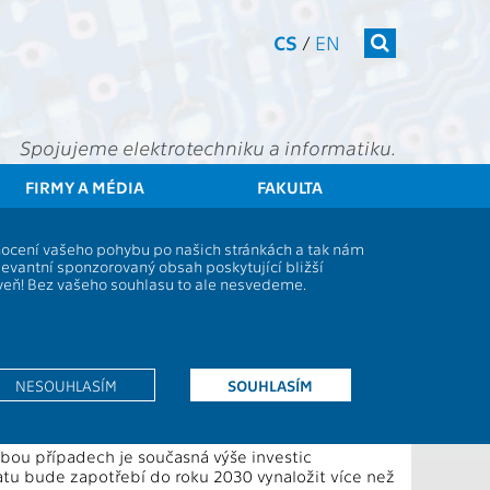
CS
/
EN
Spojujeme elektrotechniku a informatiku.
FIRMY A MÉDIA
FAKULTA
obnovitelné energie, aby dosáhla klimatických cílů do roku 2030
dnocení vašeho pohybu po našich stránkách a tak nám
do obnovitelné energie, aby
levantní sponzorovaný obsah poskytující bližší
oveň! Bez vašeho souhlasu to ale nesvedeme.
dního projektu, jehož cílem bylo vypočítat výši
lány pro dosažení klimaticko-energetických cílů k
NESOUHLASÍM
SOUHLASÍM
otyšsko) a Institutem pro ochranu klimatu,
obou případech je současná výše investic
matu bude zapotřebí do roku 2030 vynaložit více než